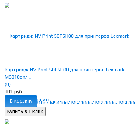
Картридж NV Print 50F5H00 для принтеров Lexmark
MS310dn/ ...
(0)
901 руб.
избранное
сравнить
В корзину