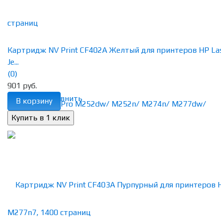
Картридж NV Print CF402A Желтый для принтеров HP La
Je...
(0)
901 руб.
избранное
сравнить
В корзину