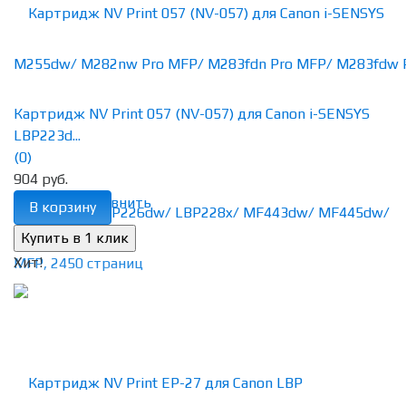
Картридж NV Print 057 (NV-057) для Canon i-SENSYS
LBP223d...
(0)
904 руб.
избранное
сравнить
В корзину
Хит!