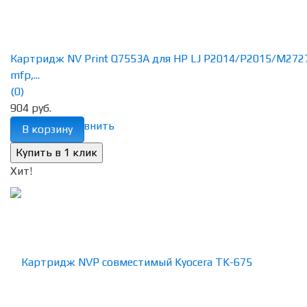
Картридж NV Print Q7553A для HP LJ P2014/P2015/M272
mfp,...
(0)
904 руб.
избранное
сравнить
В корзину
Хит!