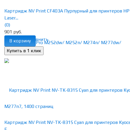
Картридж NV Print CF403A Пурпурный для принтеров HP
Laser...
(0)
901 руб.
избранное
сравнить
В корзину
Картридж NV Print NV-TK-8315 Cyan для принтеров Kyoc
F...