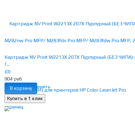
Картридж NV Print W2213X 207X Пурпурный (БЕЗ ЧИПА) 
Г...
(0)
904 руб.
избранное
сравнить
В корзину