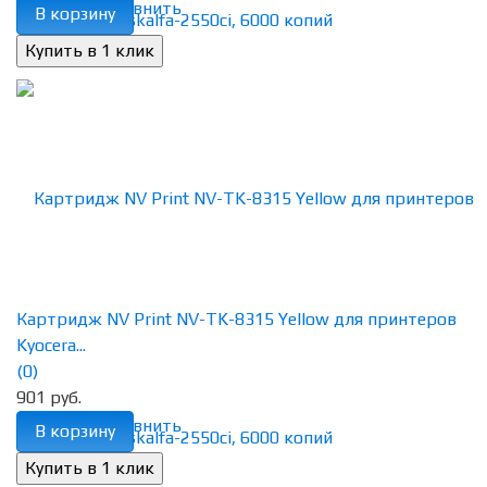
избранное
сравнить
В корзину
Картридж NV Print NV-TK-8315 Yellow для принтеров
Kyocera...
(0)
901 руб.
избранное
сравнить
В корзину