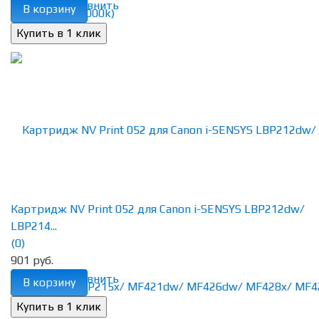
избранное
сравнить
В корзину
Картридж NV Print 052 для Canon i-SENSYS LBP212dw/
LBP214...
(0)
901 руб.
избранное
сравнить
В корзину