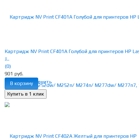
Картридж NV Print CF401A Голубой для принтеров HP La
J...
(0)
901 руб.
избранное
сравнить
В корзину