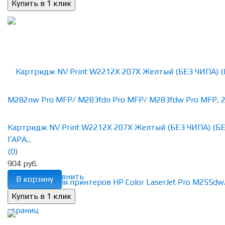
Картридж NV Print W2212X 207X Желтый (БЕЗ ЧИПА) (Б
ГАРА...
(0)
904 руб.
избранное
сравнить
В корзину