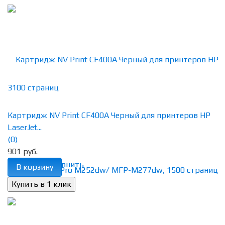
Картридж NV Print CF400A Черный для принтеров HP
LaserJet...
(0)
901 руб.
избранное
сравнить
В корзину