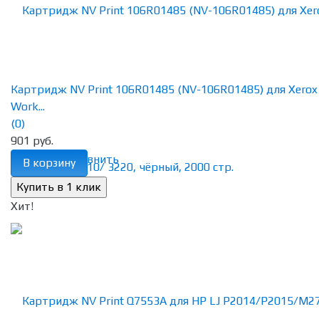
Картридж NV Print 106R01485 (NV-106R01485) для Xerox
Work...
(0)
901 руб.
избранное
сравнить
В корзину
Хит!