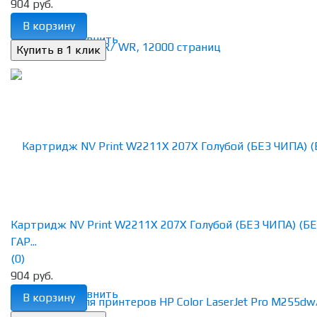
904 руб.
В корзину
избранное
сравнить
Картридж NV Print W2211X 207X Голубой (БЕЗ ЧИПА) (Б
ГАР...
(0)
904 руб.
избранное
сравнить
В корзину