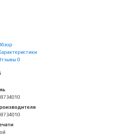
Обзор
Характеристики
Отзывы
0
д
ль
8734010
производителя
8734010
ечати
ой