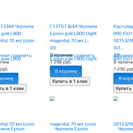
7334A Чернила
C13T67364A Чернила
Картрид
 для L800
Epson для L800 (light
890 (S01
nta) 70 мл (cons
magenta) 70 мл (...
S015329B
(0)
(61...
В наличии
(0)
нное
сравнить
избранное
сравнить
избранн
ичии
1 298 руб.
В налич
руб.
1 290 руб
В корзину
орзину
В корз