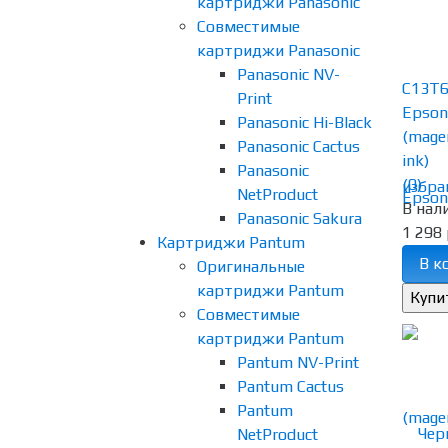
картриджи Panasonic
Совместимые
картриджи Panasonic
Panasonic NV-
C13T6
Print
Epson
Panasonic Hi-Black
(mage
Panasonic Cactus
ink)
Panasonic
(0)
избра
NetProduct
В нал
Panasonic Sakura
1 298 
Картриджи Pantum
В к
Оригинальные
картриджи Pantum
Совместимые
картриджи Pantum
Pantum NV-Print
Pantum Cactus
Pantum
NetProduct