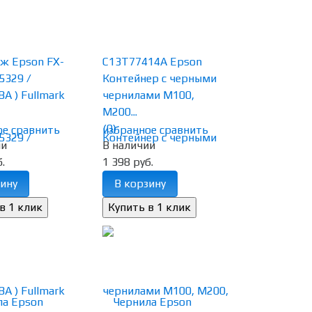
ж Epson FX-
C13T77414A Epson
5329 /
Контейнер с черными
A ) Fullmark
чернилами M100,
M200...
(0)
ое
сравнить
избранное
сравнить
ии
В наличии
.
1 398 руб.
ину
В корзину