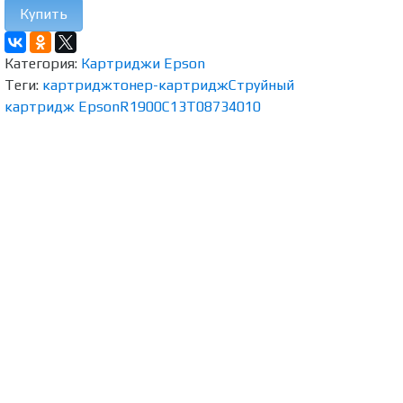
Купить
Категория:
Картриджи Epson
Теги:
картридж
тонер-картридж
Струйный
картридж Epson
R1900
C13T08734010