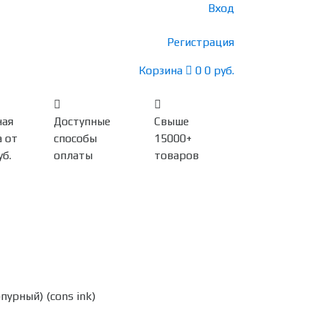
Вход
Регистрация
Корзина
0
0 руб.
ная
Доступные
Свыше
 от
способы
15000+
уб.
оплаты
товаров
урный) (cons ink)