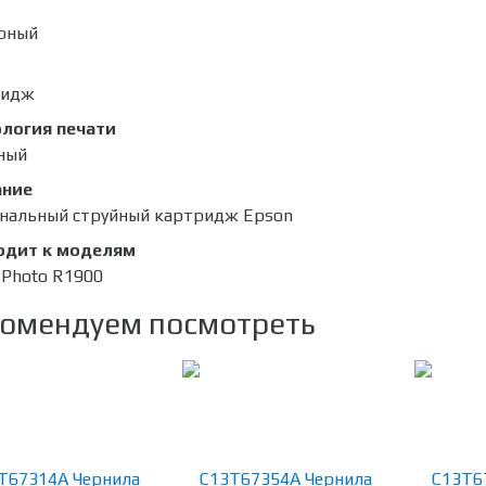
рный
ридж
логия печати
ный
ание
нальный струйный картридж Epson
одит к моделям
s Photo R1900
омендуем посмотреть