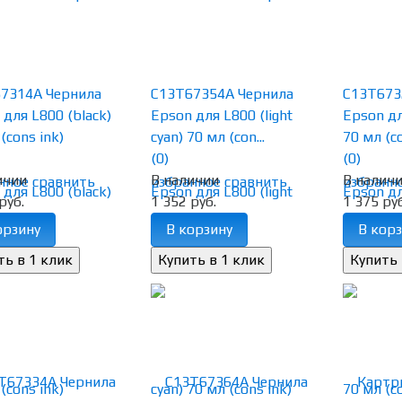
7314A Чернила
C13T67354A Чернила
C13T673
 для L800 (black)
Epson для L800 (light
Epson дл
(cons ink)
cyan) 70 мл (con...
70 мл (co
(0)
(0)
ичии
В наличии
В налич
нное
сравнить
избранное
сравнить
избранн
руб.
1 352 руб.
1 375 руб
орзину
В корзину
В корз