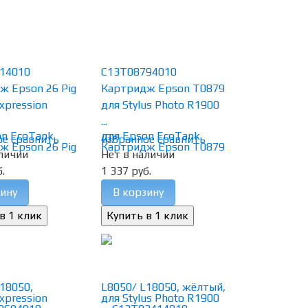
14010
C13T08794010
ж Epson 26 Pig
Картридж Epson T0879
xpression
для Stylus Photo R1900
...
(0)
ое
сравнить
избранное
сравнить
личии
Нет в наличии
.
1 337 руб.
ину
В корзину