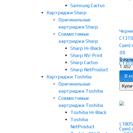
Samsung Cactus
Картриджи Sharp
Оригинальные
картриджи Sharp
Черни
Совместимые
C13T0
картриджи Sharp
Cyan) 
Sharp Hi-Black
(0)
Sharp NV-Print
В нал
избра
Sharp Cactus
1 482 
Sharp NetProduct
В к
Картриджи Toshiba
Оригинальные
картриджи Toshiba
Совместимые
картриджи Toshiba
Toshiba Hi-Black
Toshiba
NetProduct