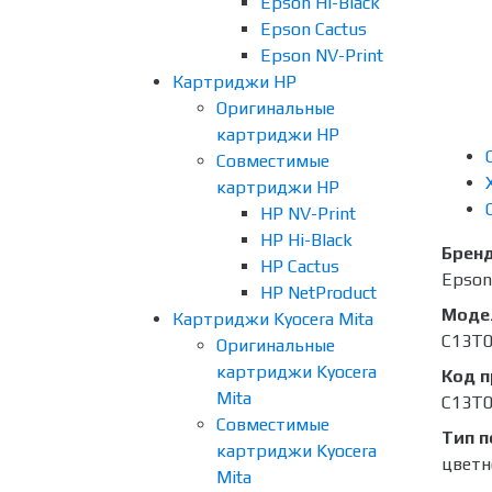
Epson Hi-Black
Epson Cactus
Epson NV-Print
Картриджи HP
Оригинальные
картриджи HP
Совместимые
картриджи HP
HP NV-Print
HP Hi-Black
Брен
HP Cactus
Epson
HP NetProduct
Моде
Картриджи Kyocera Mita
C13T0
Оригинальные
картриджи Kyocera
Код 
Mita
C13T0
Совместимые
Тип п
картриджи Kyocera
цветн
Mita