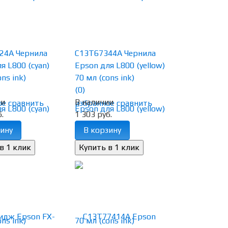
24A Чернила
C13T67344A Чернила
я L800 (cyan)
Epson для L800 (yellow)
ns ink)
70 мл (cons ink)
(0)
ии
В наличии
ое
сравнить
избранное
сравнить
.
1 303 руб.
ину
В корзину