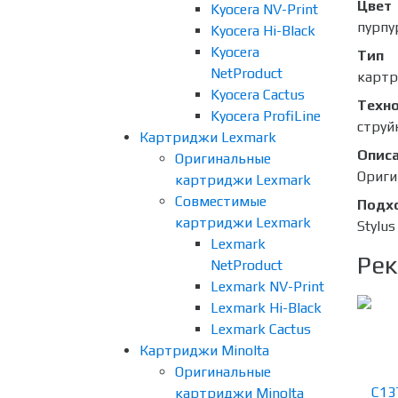
Цвет
Kyocera NV-Print
пурпу
Kyocera Hi-Black
Kyocera
Тип
NetProduct
карт
Kyocera Cactus
Техно
Kyocera ProfiLine
струй
Картриджи Lexmark
Опис
Оригинальные
Ориги
картриджи Lexmark
Совместимые
Подх
картриджи Lexmark
Stylu
Lexmark
Рек
NetProduct
Lexmark NV-Print
Lexmark Hi-Black
Lexmark Cactus
Картриджи Minolta
Оригинальные
картриджи Minolta