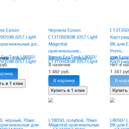
ла Epson
Чернила Epson
C13T260
9D598 (057 Light
C13T09D698 (057 Light
Картрид
оригинальные дл...
Magenta)
BK для E
оригинальные...
Prem...
ичии
(0)
(0)
нное
сравнить
избранное
сравнить
избранн
руб.
В наличии
Нет в на
1 482 руб.
1 341 руб
орзину
В корзину
В корз