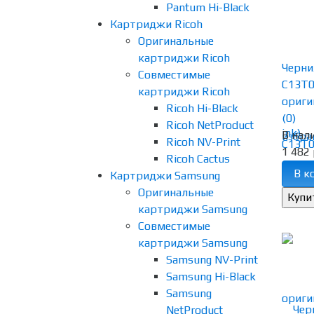
Pantum Hi-Black
Картриджи Ricoh
Оригинальные
картриджи Ricoh
Черни
Совместимые
C13T0
картриджи Ricoh
ориги
Ricoh Hi-Black
(0)
Ricoh NetProduct
В нал
избра
Ricoh NV-Print
1 482 
Ricoh Cactus
В к
Картриджи Samsung
Оригинальные
картриджи Samsung
Совместимые
картриджи Samsung
Samsung NV-Print
Samsung Hi-Black
Samsung
NetProduct