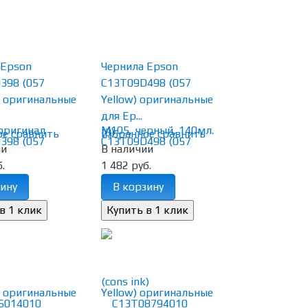
 Epson
Чернила Epson
398 (057
C13T09D498 (057
) оригинальные
Yellow) оригинальные
для Ep...
(0)
ое
сравнить
избранное
сравнить
ии
В наличии
.
1 482 руб.
ину
В корзину