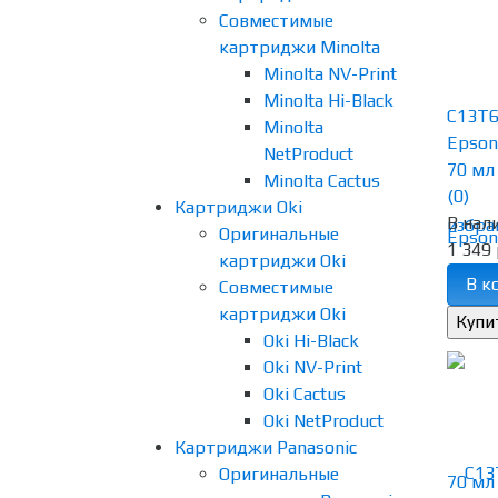
Совместимые
картриджи Minolta
Minolta NV-Print
Minolta Hi-Black
C13T6
Minolta
Epson
NetProduct
70 мл 
Minolta Cactus
(0)
Картриджи Oki
В нал
избра
Оригинальные
1 349 
картриджи Oki
В к
Совместимые
картриджи Oki
Oki Hi-Black
Oki NV-Print
Oki Cactus
Oki NetProduct
Картриджи Panasonic
Оригинальные