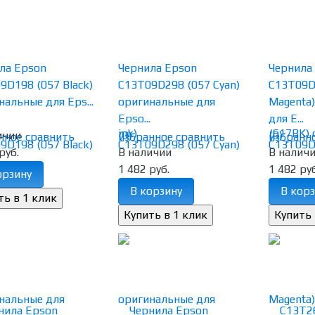
ла Epson
Чернила Epson
Чернила
9D198 (057 Black)
C13T09D298 (057 Cyan)
C13T09D
нальные для Eps...
оригинальные для
Magenta
Epso...
для E...
ичии
(0)
(0)
нное
сравнить
избранное
сравнить
избранн
руб.
В наличии
В налич
1 482 руб.
1 482 руб
орзину
В корзину
В корз