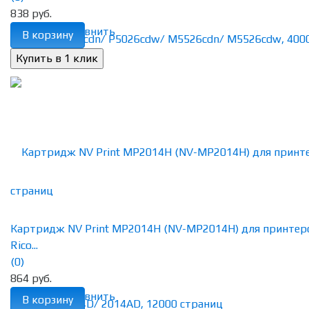
838 руб.
избранное
сравнить
В корзину
Картридж NV Print MP2014H (NV-MP2014H) для принтер
Rico...
(0)
864 руб.
избранное
сравнить
В корзину