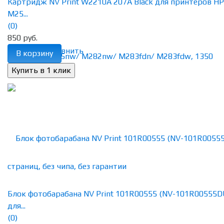
Картридж NV Print W2210A 207A Black для принтеров HP
M25...
(0)
850 руб.
избранное
сравнить
В корзину
Блок фотобарабана NV Print 101R00555 (NV-101R00555D
для...
(0)