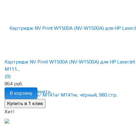
Картридж NV Print W1500A (NV-W1500A) для HP LaserJet
M111...
(0)
864 руб.
избранное
сравнить
В корзину
Хит!