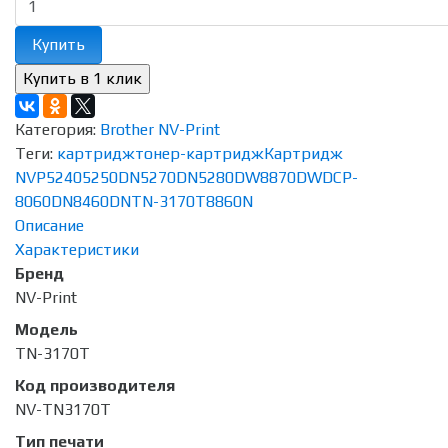
Купить
Категория:
Brother NV-Print
Теги:
картридж
тонер-картридж
Картридж
NVP
5240
5250DN
5270DN
5280DW
8870DW
DCP-
8060DN
8460DN
TN-3170T
8860N
Описание
Характеристики
Бренд
NV-Print
Модель
TN-3170T
Код производителя
NV-TN3170T
Тип печати