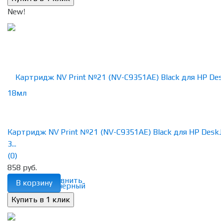
New!
Картридж NV Print №21 (NV-C9351AE) Black для HP DeskJ
3...
(0)
858 руб.
избранное
сравнить
В корзину