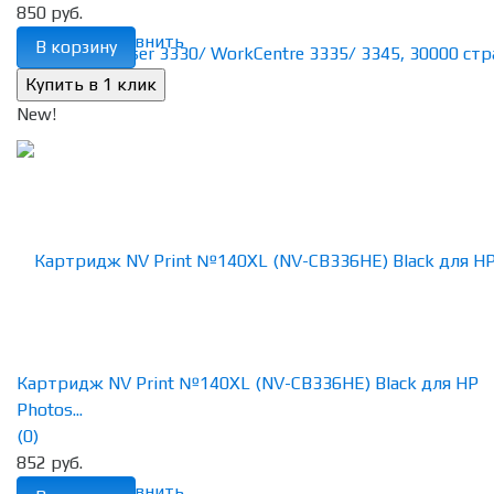
850 руб.
избранное
сравнить
В корзину
New!
Картридж NV Print №140XL (NV-CB336HE) Black для HP
Photos...
(0)
852 руб.
избранное
сравнить