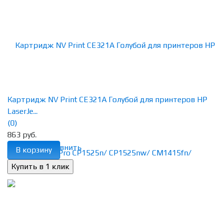
Картридж NV Print CE321A Голубой для принтеров HP
LaserJe...
(0)
863 руб.
избранное
сравнить
В корзину