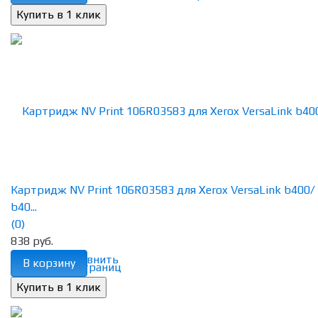
Картридж NV Print 106R03583 для Xerox VersaLink b400/
b40...
(0)
838 руб.
избранное
сравнить
В корзину