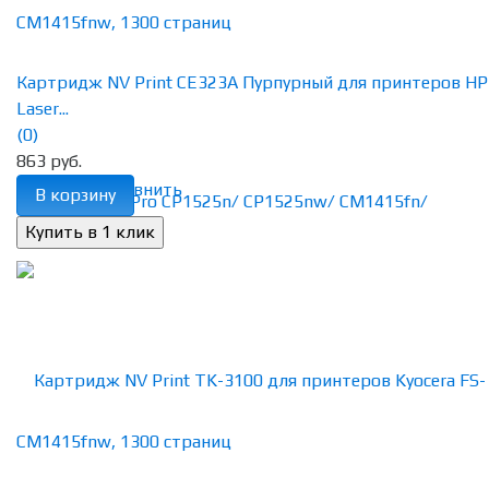
Картридж NV Print CE323A Пурпурный для принтеров HP
Laser...
(0)
863 руб.
избранное
сравнить
В корзину