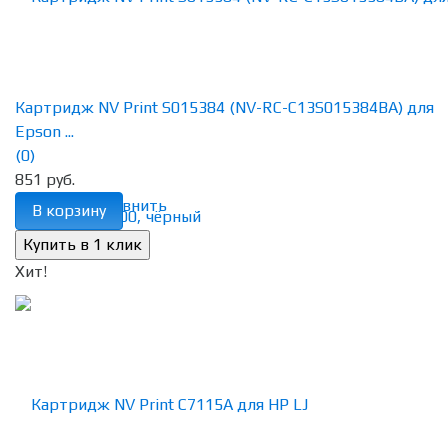
Картридж NV Print S015384 (NV-RC-C13S015384BA) для
Epson ...
(0)
851 руб.
избранное
сравнить
В корзину
Хит!