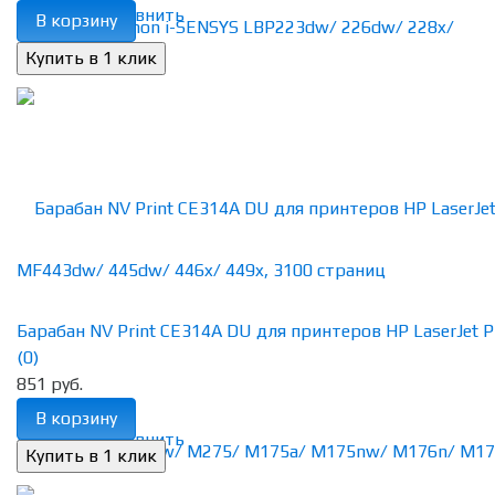
избранное
сравнить
В корзину
Барабан NV Print CE314A DU для принтеров HP LaserJet Pro
(0)
851 руб.
В корзину
избранное
сравнить