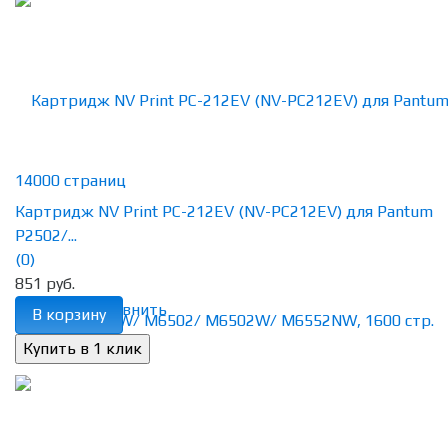
Картридж NV Print PC-212EV (NV-PC212EV) для Pantum
P2502/...
(0)
851 руб.
избранное
сравнить
В корзину