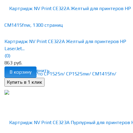
Картридж NV Print CE322A Желтый для принтеров HP
LaserJet...
(0)
863 руб.
избранное
сравнить
В корзину