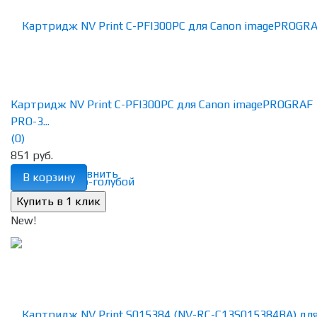
Картридж NV Print C-PFI300PC для Canon imagePROGRAF
PRO-3...
(0)
851 руб.
избранное
сравнить
В корзину
New!