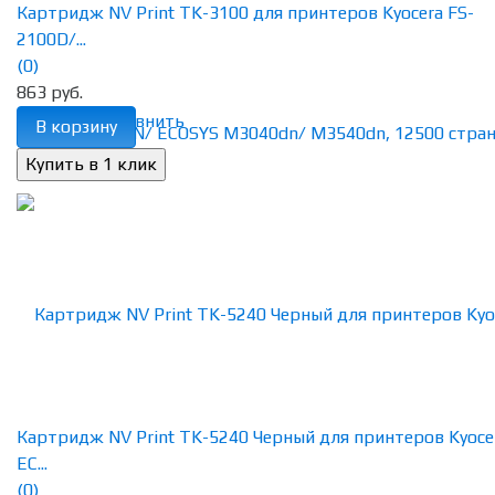
Картридж NV Print TK-3100 для принтеров Kyocera FS-
2100D/...
(0)
863 руб.
избранное
сравнить
В корзину
Картридж NV Print TK-5240 Черный для принтеров Kyoce
EC...
(0)