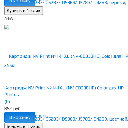
В корзину
New!
Картридж NV Print №141XL (NV-CB338HE) Color для HP
Photos...
(0)
852 руб.
избранное
сравнить
В корзину