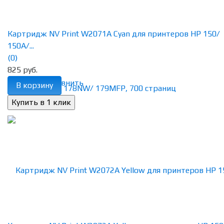
Картридж NV Print W2071A Cyan для принтеров HP 150/
150A/...
(0)
825 руб.
избранное
сравнить
В корзину