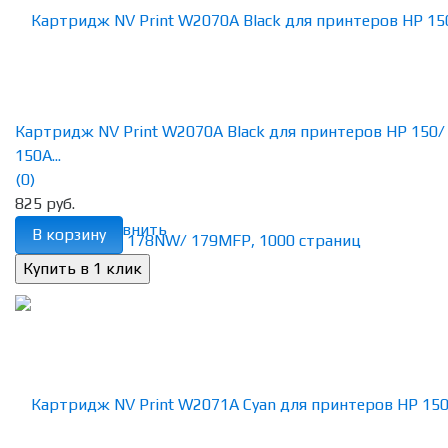
Картридж NV Print W2070A Black для принтеров HP 150/
150A...
(0)
825 руб.
избранное
сравнить
В корзину