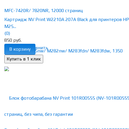
Картридж NV Print W2210A 207A Black для принтеров HP
M25...
(0)
850 руб.
избранное
сравнить
В корзину