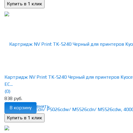
Картридж NV Print TK-5240 Черный для принтеров Kyoce
EC...
(0)
838 руб.
избранное
сравнить
В корзину