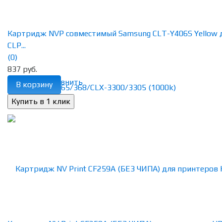
Картридж NVP совместимый Samsung CLT-Y406S Yellow 
CLP...
(0)
837 руб.
избранное
сравнить
В корзину