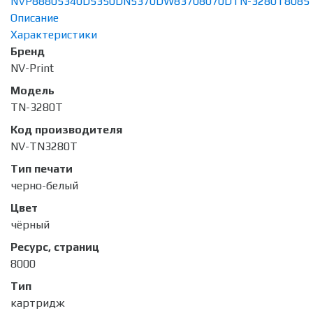
NVP
8880
5340D
5350DN
5370DW
8370
8070D
TN-3280T
8085
Описание
Характеристики
Бренд
NV-Print
Модель
TN-3280T
Код производителя
NV-TN3280T
Тип печати
черно-белый
Цвет
чёрный
Ресурс, страниц
8000
Тип
картридж