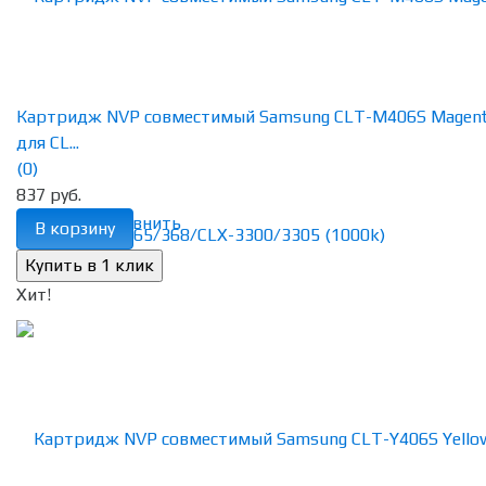
Картридж NVP совместимый Samsung CLT-M406S Magen
для CL...
(0)
837 руб.
избранное
сравнить
В корзину
Хит!