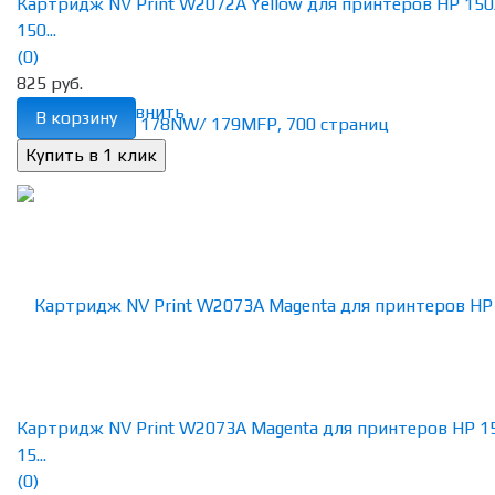
Картридж NV Print W2072A Yellow для принтеров HP 150
150...
(0)
825 руб.
избранное
сравнить
В корзину
Картридж NV Print W2073A Magenta для принтеров HP 1
15...
(0)