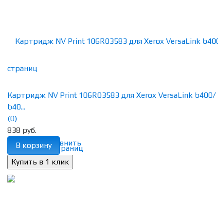
Картридж NV Print 106R03583 для Xerox VersaLink b400/
b40...
(0)
838 руб.
избранное
сравнить
В корзину