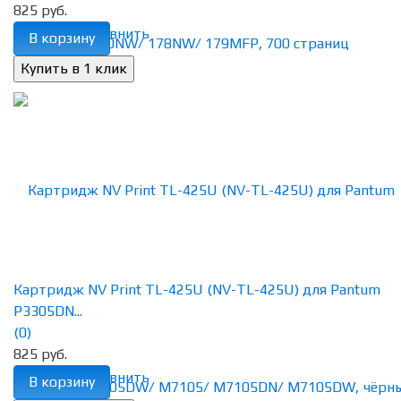
825 руб.
избранное
сравнить
В корзину
Картридж NV Print TL-425U (NV-TL-425U) для Pantum
P3305DN...
(0)
825 руб.
избранное
сравнить
В корзину