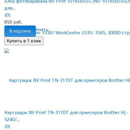
Блок фотобарабана NV Print 101R00555 (NV-101R00555D
для...
(0)
850 руб.
избранное
сравнить
В корзину
Картридж NV Print TN-3170T для принтеров Brother HL-
5240/...
(0)