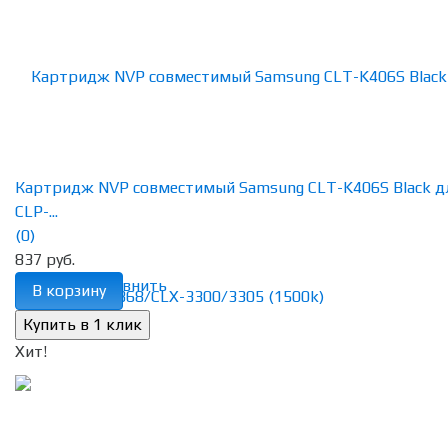
Картридж NVP совместимый Samsung CLT-K406S Black д
CLP-...
(0)
837 руб.
избранное
сравнить
В корзину
Хит!