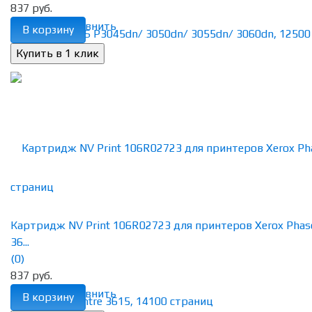
837 руб.
избранное
сравнить
В корзину
Картридж NV Print 106R02723 для принтеров Xerox Phas
36...
(0)
837 руб.
избранное
сравнить
В корзину