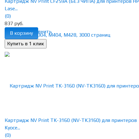
Картридж NV Print CF259A (БЕЗ ЧИПА) для принтеров H
Lase...
(0)
837 руб.
избранное
сравнить
В корзину
Картридж NV Print TK-3160 (NV-TK3160) для принтеров
Kyoce...
(0)