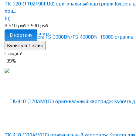
TK-320 (1T02F90EU0) оригинальный картридж Kyocera д
при...
(0)
8 510 руб.
3 590 руб.
избранное
сравнить
В корзину
Скидка!
-39%
TK-410 (370АМ010) оригинальный картридж Kyocera для