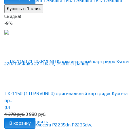
Скидка!
-9%
TK-1150 (1T02RV0NL0) оригинальный картридж Kyocera
пр...
(0)
4 370 руб.
3 990 руб.
избранное
сравнить
В корзину