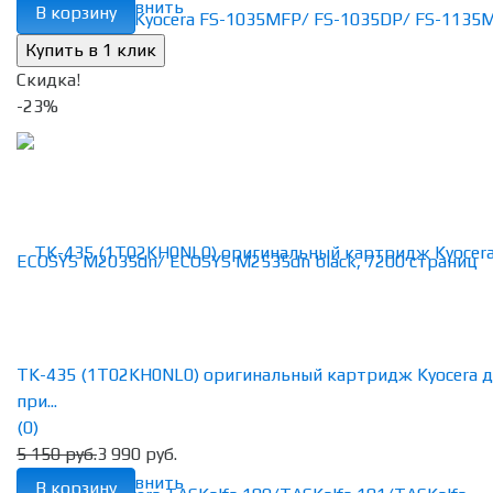
избранное
сравнить
В корзину
Скидка!
-23%
TK-435 (1T02KH0NL0) оригинальный картридж Kyocera 
при...
(0)
5 150 руб.
3 990 руб.
избранное
сравнить
В корзину