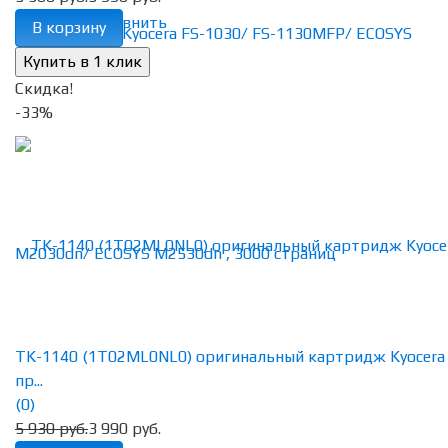
избранное
сравнить
В корзину
Скидка!
-33%
TK-1140 (1T02ML0NL0) оригинальный картридж Kyocera
пр...
(0)
5 930 руб.
3 990 руб.