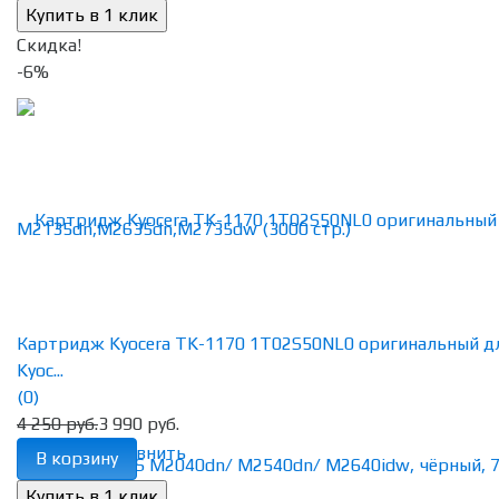
Скидка!
-6%
Картридж Kyocera TK-1170 1T02S50NL0 оригинальный д
Kyoc...
(0)
4 250 руб.
3 990 руб.
избранное
сравнить
В корзину