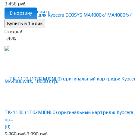
3 458 руб.
избранное
сравнить
В корзину
Скидка!
-26%
TK-1130 (1T02MJ0NL0) оригинальный картридж Kyocera 
пр...
(0)
5 360 руб.
3 990 руб.