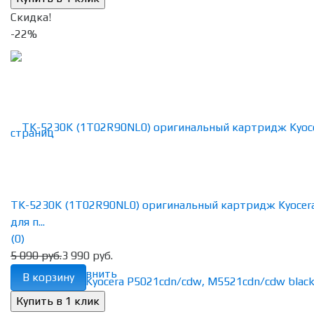
Скидка!
-22%
TK-5230K (1T02R90NL0) оригинальный картридж Kyocer
для п...
(0)
5 090 руб.
3 990 руб.
избранное
сравнить
В корзину