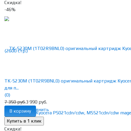
Скидка!
-46%
TK-5230M (1T02R9BNL0) оригинальный картридж Kyoce
для п...
(0)
7 350 руб.
3 990 руб.
избранное
сравнить
В корзину
Скидка!