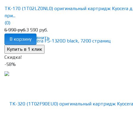
TK-170 (1T02LZ0NL0) оригинальный картридж Kyocera д
при...
(0)
6 990 руб.
3 590 руб.
избранное
сравнить
В корзину
Скидка!
-58%