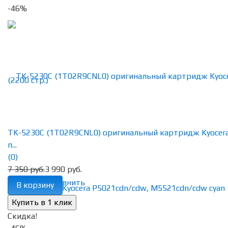
-46%
TK-5230C (1T02R9CNL0) оригинальный картридж Kyocer
п...
(0)
7 350 руб.
3 990 руб.
избранное
сравнить
В корзину
Скидка!