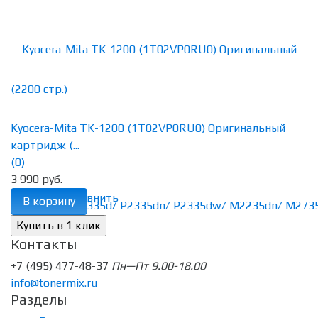
Kyocera-Mita TK-1200 (1T02VP0RU0) Оригинальный
картридж (...
(0)
3 990 руб.
избранное
сравнить
В корзину
Контакты
+7 (495) 477-48-37
Пн—Пт 9.00-18.00
info@tonermix.ru
Разделы