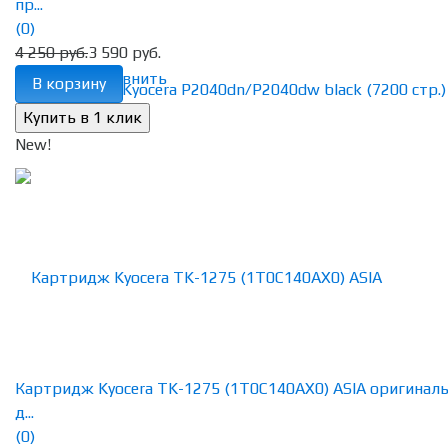
пр...
(0)
4 250 руб.
3 590 руб.
избранное
сравнить
В корзину
New!
Картридж Kyocera TK-1275 (1T0C140AX0) ASIA оригинал
д...
(0)