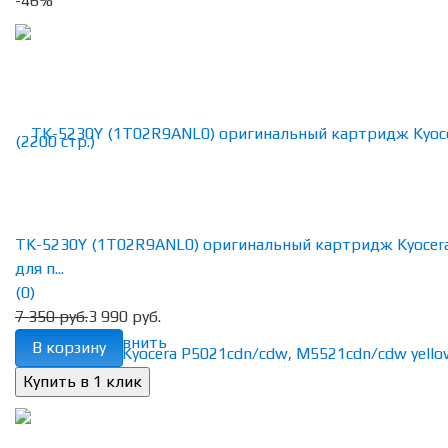
-46%
TK-5230Y (1T02R9ANL0) оригинальный картридж Kyocer
для п...
(0)
7 350 руб.
3 990 руб.
избранное
сравнить
В корзину