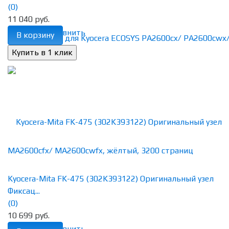
(0)
11 040 руб.
избранное
сравнить
В корзину
Kyocera-Mita FK-475 (302K393122) Оригинальный узел
Фиксац...
(0)
10 699 руб.
избранное
сравнить