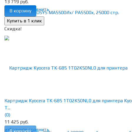
13 719 руб.
избранное
сравнить
В корзину
Скидка!
Картридж Kyocera TK-685 1T02K50NL0 для принтера Kyo
T...
(0)
11 425 руб.
избранное
сравнить
В корзину