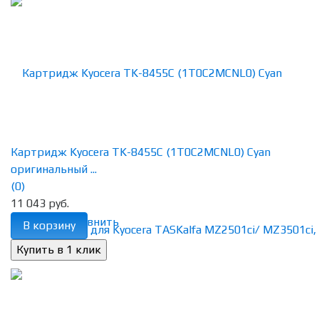
Картридж Kyocera TK-8455C (1T0C2MCNL0) Cyan
оригинальный ...
(0)
11 043 руб.
избранное
сравнить
В корзину