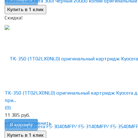
Скидка!
TK-350 (1T02LX0NL0) оригинальный картридж Kyocera д
при...
(0)
11 385 руб.
избранное
сравнить
В корзину