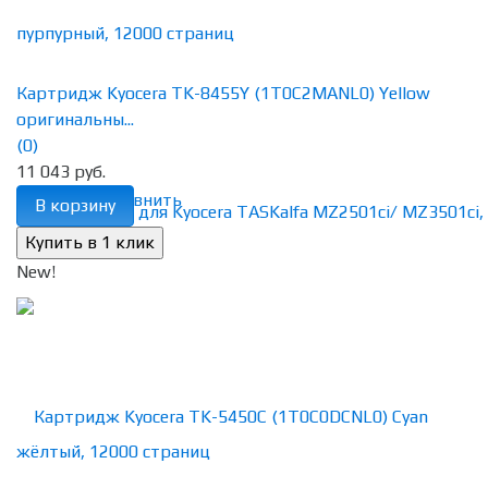
Картридж Kyocera TK-8455Y (1T0C2MANL0) Yellow
оригинальны...
(0)
11 043 руб.
избранное
сравнить
В корзину
New!