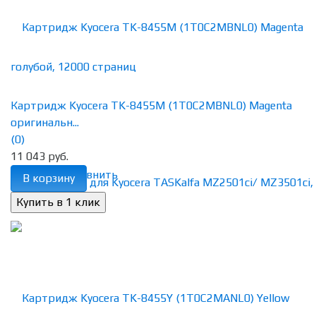
Картридж Kyocera TK-8455M (1T0C2MBNL0) Magenta
оригинальн...
(0)
11 043 руб.
избранное
сравнить
В корзину