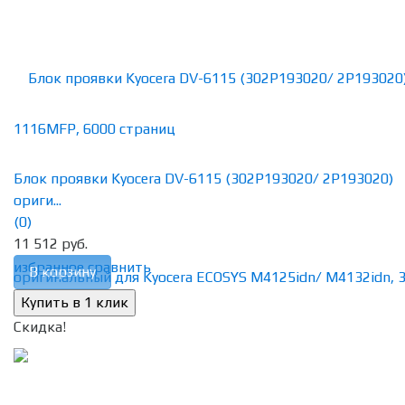
Блок проявки Kyocera DV-6115 (302P193020/ 2P193020)
ориги...
(0)
11 512 руб.
избранное
сравнить
В корзину
Скидка!