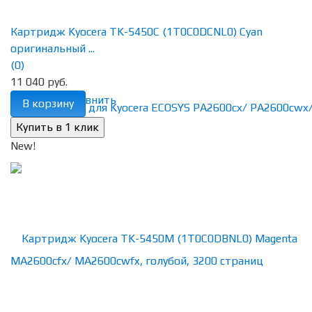
Картридж Kyocera TK-5450C (1T0C0DCNL0) Cyan
оригинальный ...
(0)
11 040 руб.
избранное
сравнить
В корзину
New!