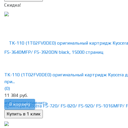
Скидка!
TK-110 (1T02FV0DE0) оригинальный картридж Kyocera д
при...
(0)
11 384 руб.
избранное
сравнить
В корзину