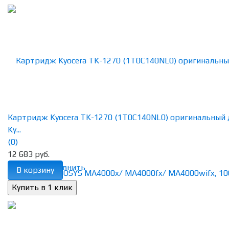
Картридж Kyocera TK-1270 (1T0C140NL0) оригинальный 
Ky...
(0)
12 683 руб.
избранное
сравнить
В корзину