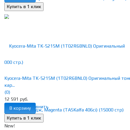
Kyocera-Mita TK-5215M (1T02R6BNL0) Оригинальный тон
кар...
(0)
12 591 руб.
избранное
сравнить
В корзину
New!