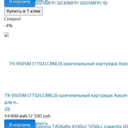
В корзину
Скидка!
-4%
TK-8505M (1T02LCBNL0) оригинальный картридж Kyocer
для п...
(0)
13 090 руб.
12 590 руб.
избранное
сравнить
В корзину