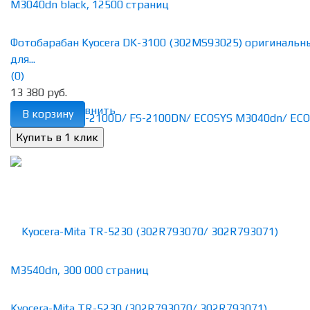
Фотобарабан Kyocera DK-3100 (302MS93025) оригинальн
для...
(0)
13 380 руб.
избранное
сравнить
В корзину
Kyocera-Mita TR-5230 (302R793070/ 302R793071)