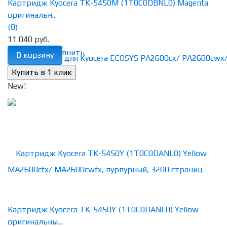
Картридж Kyocera TK-5450M (1T0C0DBNL0) Magenta
оригинальн...
(0)
11 040 руб.
избранное
сравнить
В корзину
New!
Картридж Kyocera TK-5450Y (1T0C0DANL0) Yellow
оригинальны...