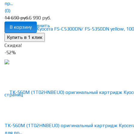
пр...
(0)
14 690 руб.
6 990 руб.
избранное
сравнить
В корзину
Скидка!
-52%
TK-560M (1T02HNBEU0) оригинальный картридж Kyocer
для пр...