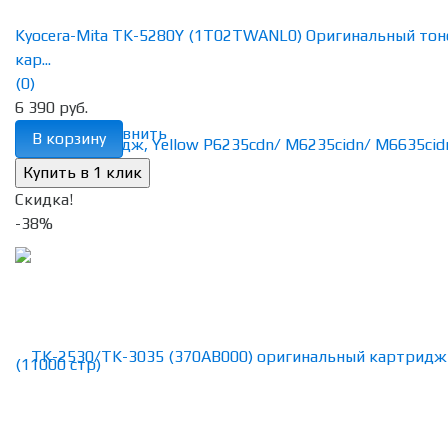
Kyocera-Mita TK-5280Y (1T02TWANL0) Оригинальный тон
кар...
(0)
6 390 руб.
избранное
сравнить
В корзину
Скидка!
-38%