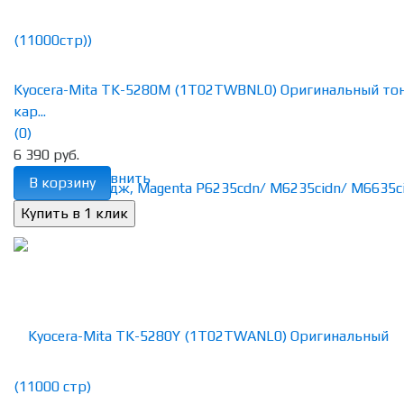
Kyocera-Mita TK-5280M (1T02TWBNL0) Оригинальный то
кар...
(0)
6 390 руб.
избранное
сравнить
В корзину