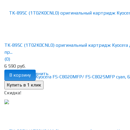
TK-895C (1T02K0CNL0) оригинальный картридж Kyocera 
пр...
(0)
6 590 руб.
избранное
сравнить
В корзину
Скидка!