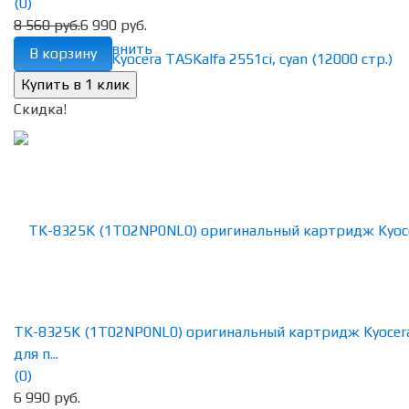
(0)
8 560 руб.
6 990 руб.
избранное
сравнить
В корзину
Скидка!
TK-8325K (1T02NP0NL0) оригинальный картридж Kyocer
для п...
(0)
6 990 руб.