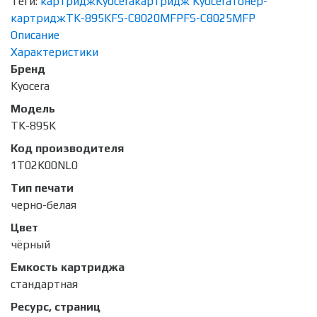
Теги:
картридж
Kyocera
картридж Kyocera
тонер-
картридж
TK-895K
FS-C8020MFP
FS-C8025MFP
Описание
Характеристики
Бренд
Kyocera
Модель
TK-895K
Код производителя
1T02K00NL0
Тип печати
черно-белая
Цвет
чёрный
Емкость картриджа
стандартная
Ресурс, страниц