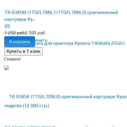
TK-8345M (1T02L7BNL1/1T02L7BNL0) оригинальный
картридж Ky...
(0)
7 290 руб.
6 590 руб.
избранное
сравнить
В корзину
Скидка!