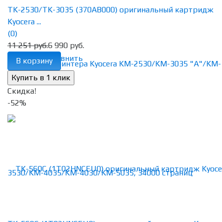
TK-2530/TK-3035 (370AB000) оригинальный картридж
Kyocera ...
(0)
11 251 руб.
6 990 руб.
избранное
сравнить
В корзину
Скидка!
-52%