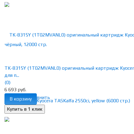
TK-8315Y (1T02MVANL0) оригинальный картридж Kyocer
для п...
(0)
6 693 руб.
избранное
сравнить
В корзину