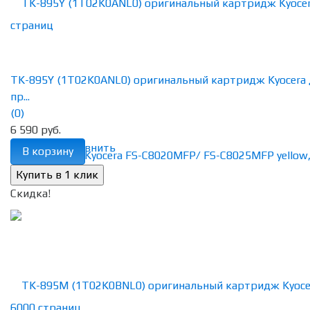
TK-895Y (1T02K0ANL0) оригинальный картридж Kyocera 
пр...
(0)
6 590 руб.
избранное
сравнить
В корзину
Скидка!