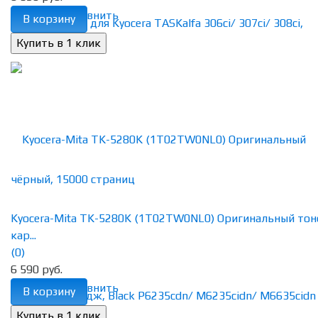
избранное
сравнить
В корзину
Kyocera-Mita TK-5280K (1T02TW0NL0) Оригинальный тон
кар...
(0)
6 590 руб.
избранное
сравнить
В корзину