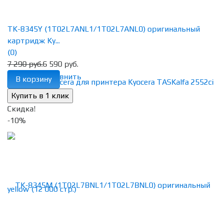
TK-8345Y (1T02L7ANL1/1T02L7ANL0) оригинальный
картридж Ky...
(0)
7 290 руб.
6 590 руб.
избранное
сравнить
В корзину
Скидка!
-10%