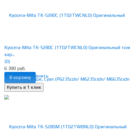
Kyocera-Mita TK-5280C (1T02TWCNL0) Оригинальный тон
кар...
(0)
6 390 руб.
избранное
сравнить
В корзину