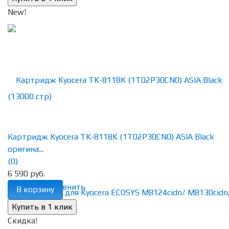
New!
Картридж Kyocera TK-8118K (1T02P30CN0) ASIA Black
оригина...
(0)
6 590 руб.
избранное
сравнить
В корзину
Скидка!