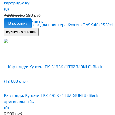
картридж Ky...
(0)
7 290 руб.
6 590 руб.
избранное
сравнить
В корзину
Картридж Kyocera TK-5195K (1T02R40NL0) Black
оригинальный...
(0)
6 590 руб.