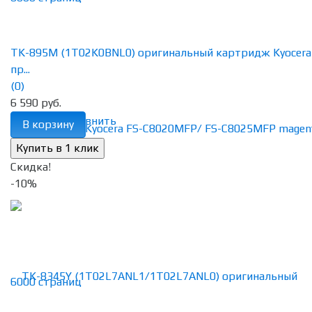
TK-895M (1T02K0BNL0) оригинальный картридж Kyocera
пр...
(0)
6 590 руб.
избранное
сравнить
В корзину
Скидка!
-10%