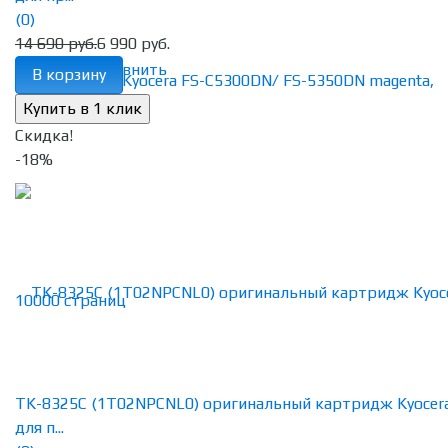
(0)
14 690 руб.
6 990 руб.
избранное
сравнить
В корзину
Скидка!
-18%
TK-8325C (1T02NPCNL0) оригинальный картридж Kyocer
для п...