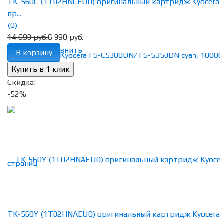
TK-560C (1T02HNCEU0) оригинальный картридж Kyocera
пр...
(0)
14 690 руб.
6 990 руб.
избранное
сравнить
В корзину
Скидка!
-52%
TK-560Y (1T02HNAEU0) оригинальный картридж Kyocera