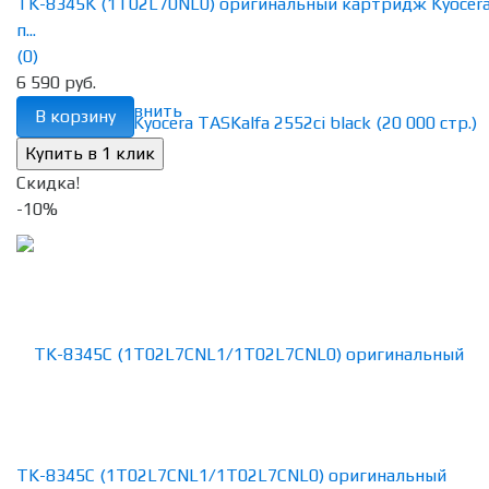
TK-8345K (1T02L70NL0) оригинальный картридж Kyocera
п...
(0)
6 590 руб.
избранное
сравнить
В корзину
Скидка!
-10%
TK-8345C (1T02L7CNL1/1T02L7CNL0) оригинальный