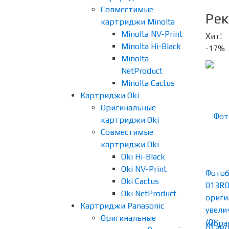
Совместимые
Рек
картриджи Minolta
Minolta NV-Print
Хит!
Minolta Hi-Black
-17%
Minolta
NetProduct
Minolta Cactus
Картриджи Oki
Оригинальные
картриджи Oki
Совместимые
картриджи Oki
Oki Hi-Black
Oki NV-Print
Фотоб
Oki Cactus
013R
Oki NetProduct
ориги
Картриджи Panasonic
увелич
Оригинальные
(0)
избра