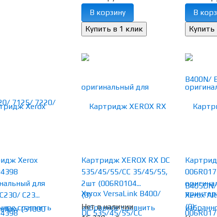
В корзину
В корз
идж Xerox
Картридж XEROX RX DC
Картрид
04398
535/45/55/CC 35/45/55,
006R017
нальный для
2шт (006R0104...
оригина
C230/ C23...
(0)
Xerox Alta
Нет в наличии
(0)
нное
сравнить
избранное
сравнить
избранн