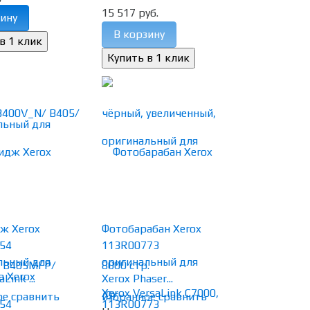
15 517 руб.
ину
В корзину
ж Xerox
Фотобарабан Xerox
54
113R00773
льный для
оригинальный для
Link ...
Xerox Phaser...
(0)
ое
сравнить
избранное
сравнить