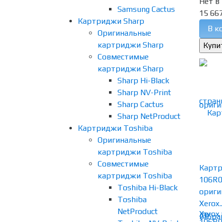
Нет в
Samsung Cactus
15 667
Картриджи Sharp
В к
Оригинальные
картриджи Sharp
Совместимые
картриджи Sharp
Sharp Hi-Black
Sharp NV-Print
Sharp Cactus
Sharp NetProduct
Картриджи Toshiba
Оригинальные
картриджи Toshiba
Совместимые
Картр
картриджи Toshiba
106R0
Toshiba Hi-Black
ориги
Toshiba
Xerox..
NetProduct
(0)
избра