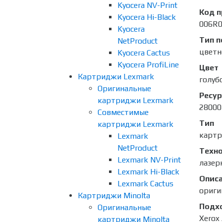
Kyocera NV-Print
Код 
Kyocera Hi-Black
006R
Kyocera
Тип п
NetProduct
цветн
Kyocera Cactus
Kyocera ProfiLine
Цвет
Картриджи Lexmark
голубо
Оригинальные
Ресур
картриджи Lexmark
28000
Совместимые
Тип
картриджи Lexmark
карт
Lexmark
NetProduct
Техно
Lexmark NV-Print
лазер
Lexmark Hi-Black
Опис
Lexmark Cactus
ориги
Картриджи Minolta
Подх
Оригинальные
Xerox
картриджи Minolta