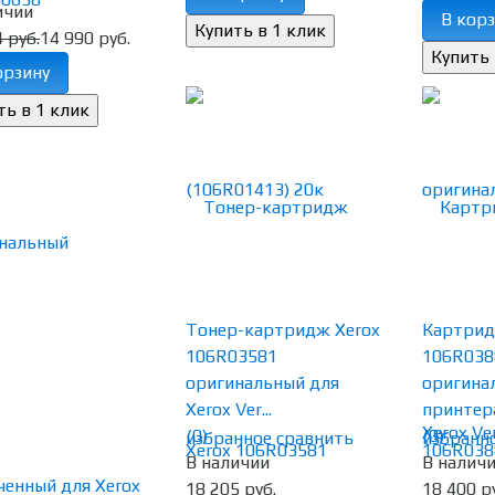
ичии
В корз
 руб.
14 990 руб.
орзину
Тонер-картридж Xerox
Картрид
106R03581
106R038
оригинальный для
оригина
Xerox Ver...
принтера 
(0)
(0)
избранное
сравнить
избранн
В наличии
В налич
18 205 руб.
18 400 р