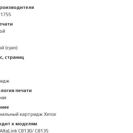
производителя
01755
ечати
ой
й (cyan)
с, страниц
ридж
логия печати
ная
ание
нальный картридж Xerox
одит к моделям
 AltaLink C8130/ C8135