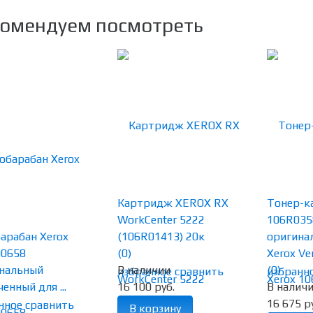
омендуем посмотреть
Картридж XEROX RX
Тонер-к
WorkCenter 5222
106R035
арабан Xerox
(106R01413) 20к
оригина
00658
(0)
Xerox Ver.
нальный
В наличии
(0)
избранное
сравнить
избранн
енный для ...
16 100 руб.
В налич
16 675 р
нное
сравнить
В корзину