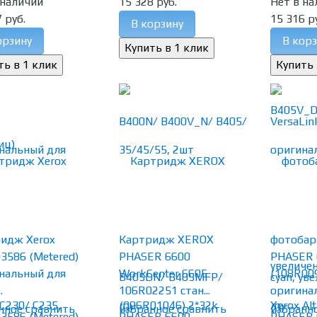
 наличии
15 328 руб.
Нет в на
 руб.
15 316 р
В корзину
орзину
В корз
идж Xerox
Картридж XEROX
фотобар
3586 (Metered)
PHASER 6600
PHASER 
нальный для
WorkCenter 6605
(108R00
.
106R02251 стан...
оригинал.
(0)
(0)
нное
сравнить
избранное
сравнить
избранн