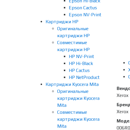
Epson Hi-Black
Epson Cactus
Epson NV-Print
Картриджи HP
Оригинальные
картриджи HP
Совместимые
картриджи HP
HP NV-Print
HP Hi-Black
HP Cactus
HP NetProduct
Картриджи Kyocera Mita
Венд
Оригинальные
Xerox
картриджи Kyocera
Брен
Mita
Xerox
Совместимые
картриджи Kyocera
Моде
Mita
006R