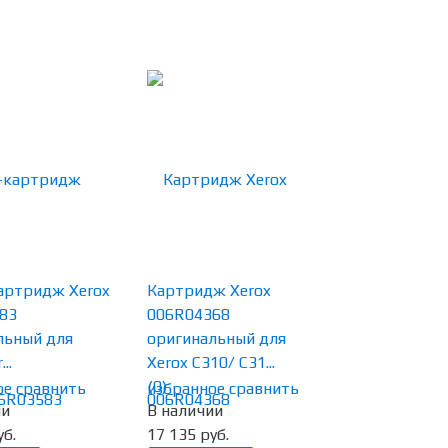
артридж Xerox
Картридж Xerox
83
006R04368
льный для
оригинальный для
..
Xerox C310/ C31...
(0)
ое
сравнить
избранное
сравнить
ии
В наличии
уб.
17 135 руб.