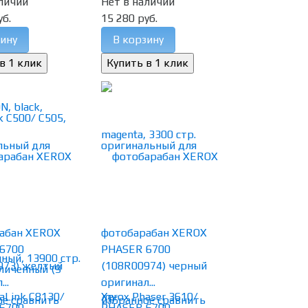
личии
Нет в наличии
уб.
15 280 руб.
ину
В корзину
абан XEROX
фотобарабан XEROX
6700
PHASER 6700
973) желтый
(108R00974) черный
..
оригинал...
(0)
ое
сравнить
избранное
сравнить