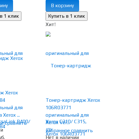
ину
В корзину
Хит!
ж Xerox
84
Тонер-картридж Xerox
льный для
106R03771
Xerox ...
оригинальный для
Xerox Ver...
ое
сравнить
ии
(0)
избранное
сравнить
уб.
Нет в наличии