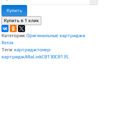
Купить
Категория:
Оригинальные картриджи
Xerox
Теги:
картридж
тонер-
картридж
AltaLink
C8130
C8135