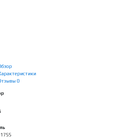
Обзор
Характеристики
Отзывы
0
ор
д
ль
01755