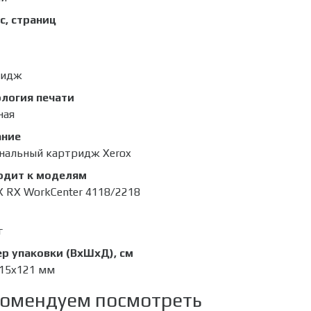
с, страниц
ридж
логия печати
ная
ание
нальный картридж Xerox
одит к моделям
 RX WorkCenter 4118/2218
г
р упаковки (ВхШхД), см
15x121 мм
омендуем посмотреть