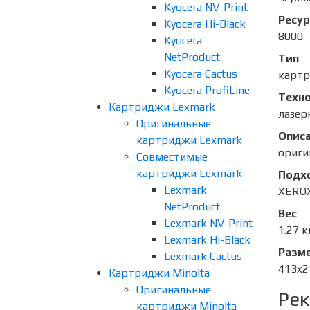
Kyocera NV-Print
Ресур
Kyocera Hi-Black
8000
Kyocera
NetProduct
Тип
Kyocera Cactus
карт
Kyocera ProfiLine
Техно
Картриджи Lexmark
лазер
Оригинальные
Опис
картриджи Lexmark
ориги
Совместимые
картриджи Lexmark
Подх
Lexmark
XEROX
NetProduct
Вес
Lexmark NV-Print
1.27 к
Lexmark Hi-Black
Разме
Lexmark Cactus
413x2
Картриджи Minolta
Оригинальные
Рек
картриджи Minolta