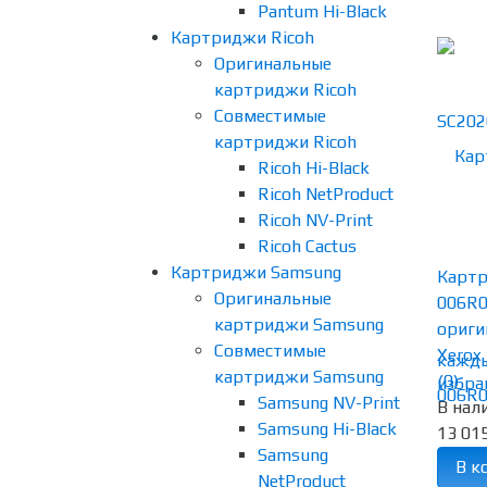
Pantum Hi-Black
Картриджи Ricoh
Оригинальные
картриджи Ricoh
Совместимые
картриджи Ricoh
Ricoh Hi-Black
Ricoh NetProduct
Ricoh NV-Print
Ricoh Cactus
Картриджи Samsung
Картр
Оригинальные
006R
картриджи Samsung
ориги
Совместимые
Xerox 
картриджи Samsung
(0)
избра
Samsung NV-Print
В нал
Samsung Hi-Black
13 015
Samsung
В к
NetProduct