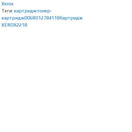
Xerox
Теги:
картридж
тонер-
картридж
006R01278
4118
Картридж
XEROX
2218