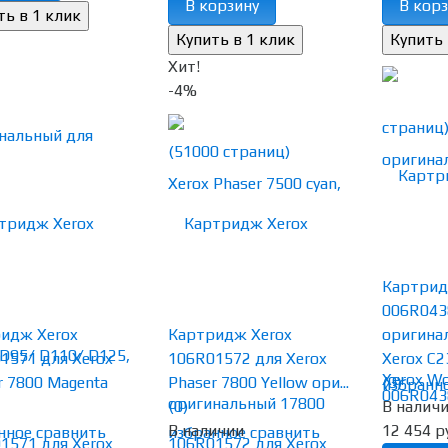
В корзину
В корз
Хит!
-4%
Картрид
006R043
идж Xerox
Картридж Xerox
оригина
1571 для Xerox
106R01572 для Xerox
Xerox C23
r 7800 Magenta
Phaser 7800 Yellow ори...
(0)
избранн
(0)
В налич
В наличии
12 454 р
нное
сравнить
избранное
сравнить