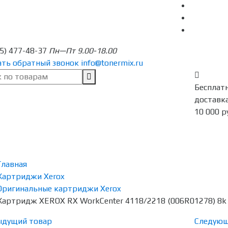
95) 477-48-37
Пн—Пт 9.00-18.00
ать обратный звонок
info@tonermix.ru
Бесплат
доставка
10 000 р
Главная
Картриджи Xerox
Оригинальные картриджи Xerox
Картридж XEROX RX WorkCenter 4118/2218 (006R01278) 8k
ыдущий товар
Следующ