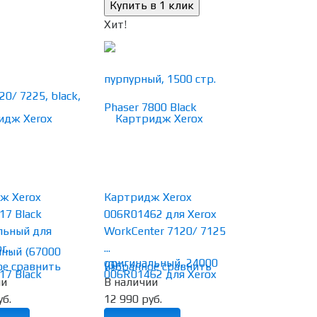
Хит!
ж Xerox
Картридж Xerox
17 Black
006R01462 для Xerox
льный для
WorkCenter 7120/ 7125
...
...
(0)
ое
сравнить
избранное
сравнить
ии
В наличии
уб.
12 990 руб.