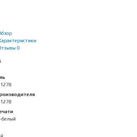
Обзор
Характеристики
Отзывы
0
д
ль
01278
производителя
01278
ечати
-белый
ый