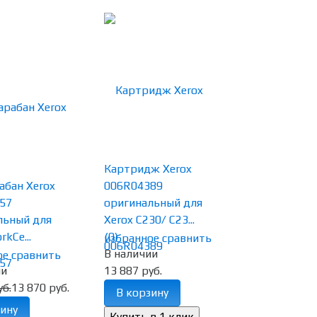
Картридж Xerox
абан Xerox
006R04389
57
оригинальный для
льный для
Xerox C230/ C23...
kCe...
(0)
избранное
сравнить
В наличии
ое
сравнить
ии
13 887 руб.
уб.
13 870 руб.
В корзину
ину