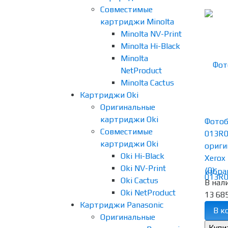
Совместимые
картриджи Minolta
Minolta NV-Print
Minolta Hi-Black
Minolta
NetProduct
Minolta Cactus
Картриджи Oki
Оригинальные
картриджи Oki
Фотоб
Совместимые
013R
картриджи Oki
ориги
Oki Hi-Black
Xerox 
Oki NV-Print
(0)
избра
Oki Cactus
В нал
Oki NetProduct
13 685
Картриджи Panasonic
В к
Оригинальные