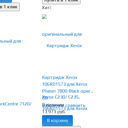
Хит!
Картридж Xerox
106R01573 для Xerox
Phaser 7800 Black ориг...
(0)
В наличии
избранное
сравнить
13 973 руб.
В корзину