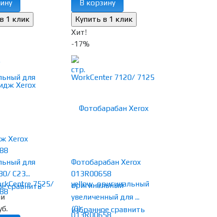
ину
В корзину
Хит!
-17%
ж Xerox
88
льный для
Фотобарабан Xerox
0/ C23...
013R00658
оригинальный
ое
сравнить
ии
увеличенный для ...
уб.
(0)
избранное
сравнить