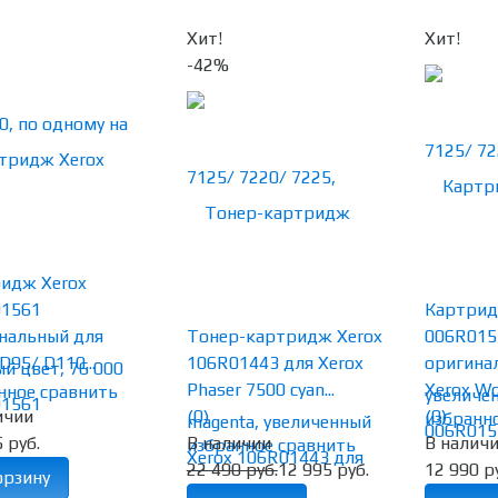
Хит!
Хит!
-42%
идж Xerox
01561
Картрид
нальный для
Тонер-картридж Xerox
006R015
D95/ D110...
106R01443 для Xerox
оригина
Phaser 7500 cyan...
Xerox Wor
нное
сравнить
ичии
(0)
(0)
избранн
 руб.
В наличии
В налич
избранное
сравнить
22 490 руб.
12 995 руб.
12 990 р
орзину