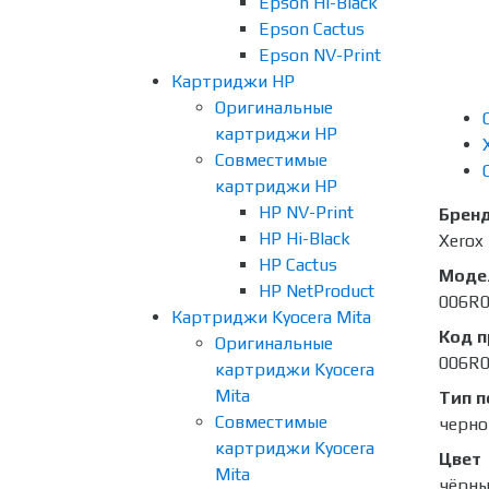
Epson Hi-Black
Epson Cactus
Epson NV-Print
Картриджи HP
Оригинальные
картриджи HP
Совместимые
картриджи HP
HP NV-Print
Брен
HP Hi-Black
Xerox
HP Cactus
Моде
HP NetProduct
006R
Картриджи Kyocera Mita
Код 
Оригинальные
006R
картриджи Kyocera
Mita
Тип п
Совместимые
черно
картриджи Kyocera
Цвет
Mita
чёрн