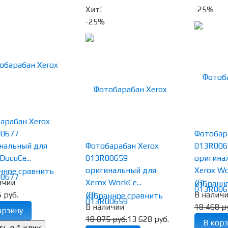
Хит!
-25%
-25%
арабан Xerox
00677
Фотобар
нальный для
Фотобарабан Xerox
013R006
DocuCe...
013R00659
оригина
оригинальный для
Xerox Wor
нное
сравнить
ичии
Xerox WorkCe...
(0)
избранн
 руб.
(0)
В налич
избранное
сравнить
В наличии
18 468 р
орзину
18 075 руб.
13 628 руб.
В корз