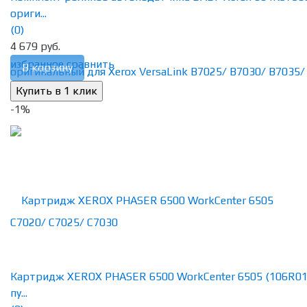
ориги...
(0)
4 679 руб.
избранное
сравнить
В корзину
-1%
Картридж XEROX PHASER 6500 WorkCenter 6505 (106R01
пу...