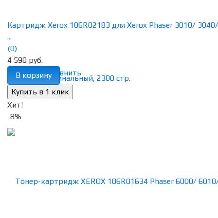
Картридж Xerox 106R02183 для Xerox Phaser 3010/ 3040
...
(0)
4 590 руб.
избранное
сравнить
В корзину
Хит!
-8%