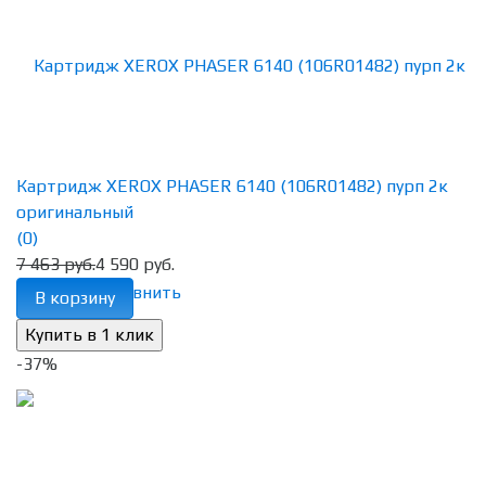
Картридж XEROX PHASER 6140 (106R01482) пурп 2к
оригинальный
(0)
7 463 руб.
4 590 руб.
избранное
сравнить
В корзину
-37%