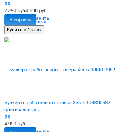
(0)
7 250 руб.
4 990 руб.
избранное
сравнить
В корзину
Бункер отработанного тонера Xerox 108R00982
оригинальный ...
(0)
4 990 руб.
избранное
сравнить