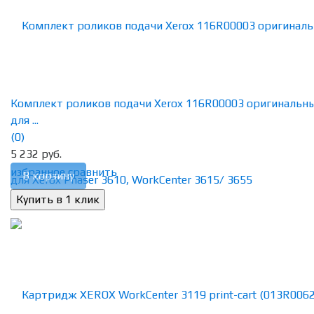
Комплект роликов подачи Xerox 116R00003 оригинальн
для ...
(0)
5 232 руб.
избранное
сравнить
В корзину