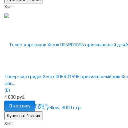
Хит!
Тонер-картридж Xerox 006R01696 оригинальный для Xe
Doc...
(0)
4 830 руб.
избранное
сравнить
В корзину
Хит!