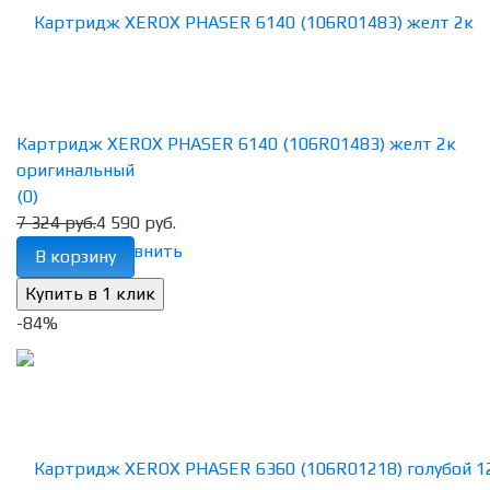
Картридж XEROX PHASER 6140 (106R01483) желт 2к
оригинальный
(0)
7 324 руб.
4 590 руб.
избранное
сравнить
В корзину
-84%