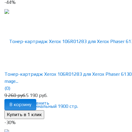
-44%
Тонер-картридж Xerox 106R01283 для Xerox Phaser 6130
mage...
(0)
9 260 руб.
5 190 руб.
избранное
сравнить
В корзину
-30%