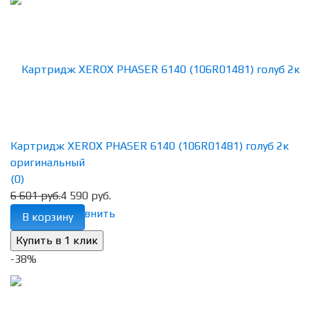
Картридж XEROX PHASER 6140 (106R01481) голуб 2к
оригинальный
(0)
6 601 руб.
4 590 руб.
избранное
сравнить
В корзину
-38%