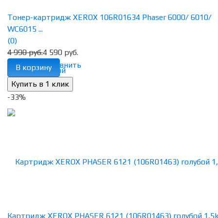
Тонер-картридж XEROX 106R01634 Phaser 6000/ 6010/
WC6015 ...
(0)
4 990 руб.
4 590 руб.
избранное
сравнить
В корзину
-33%
Картридж XEROX PHASER 6121 (106R01463) голубой 1,5