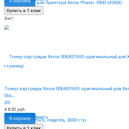
В корзину
Хит!
Тонер-картридж Xerox 006R01695 оригинальный для Xe
Doc...
(0)
4 830 руб.
избранное
сравнить
В корзину