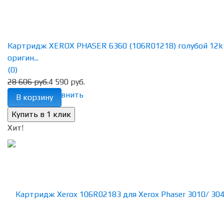
Картридж XEROX PHASER 6360 (106R01218) голубой 12k
оригин...
(0)
28 606 руб.
4 590 руб.
избранное
сравнить
В корзину
Хит!