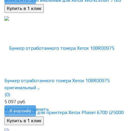
Бункер отработанного тонера Xerox 108R00975
оригинальный ...
(0)
5 097 руб.
избранное
сравнить
В корзину