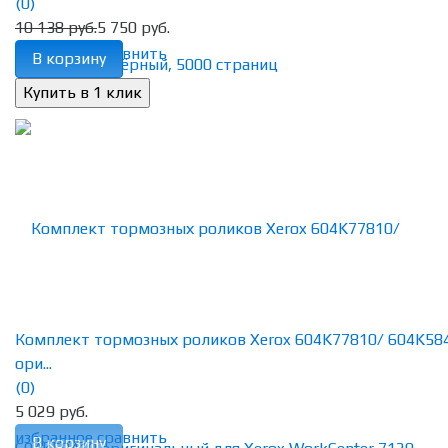
(0)
10 138 руб.
5 750 руб.
избранное
сравнить
В корзину
Комплект тормозных роликов Xerox 604K77810/ 604K58
ори...
(0)
5 029 руб.
избранное
сравнить
В корзину