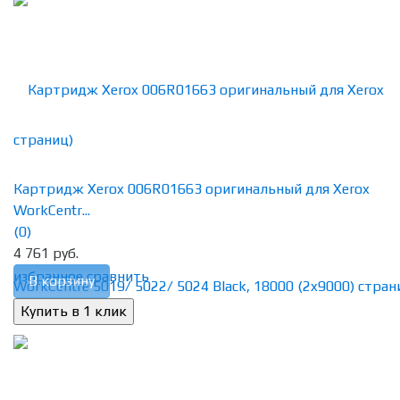
Картридж Xerox 006R01663 оригинальный для Xerox
WorkCentr...
(0)
4 761 руб.
избранное
сравнить
В корзину