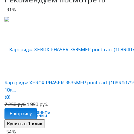
-31%
Картридж XEROX PHASER 3635MFP print-cart (108R0079
10к....
(0)
7 250 руб.
4 990 руб.
избранное
сравнить
В корзину
-54%