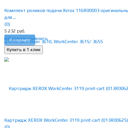
Комплект роликов подачи Xerox 116R00003 оригинальн
для ...
(0)
5 232 руб.
избранное
сравнить
В корзину
Картридж XEROX WorkCenter 3119 print-cart (013R00625)
(0)