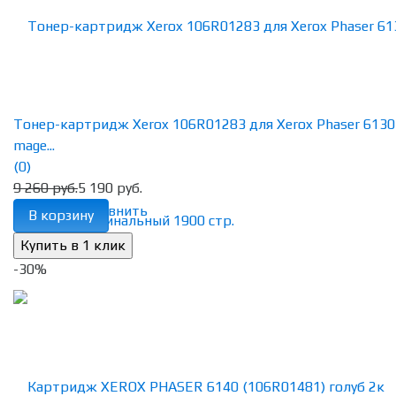
Тонер-картридж Xerox 106R01283 для Xerox Phaser 6130
mage...
(0)
9 260 руб.
5 190 руб.
избранное
сравнить
В корзину
-30%