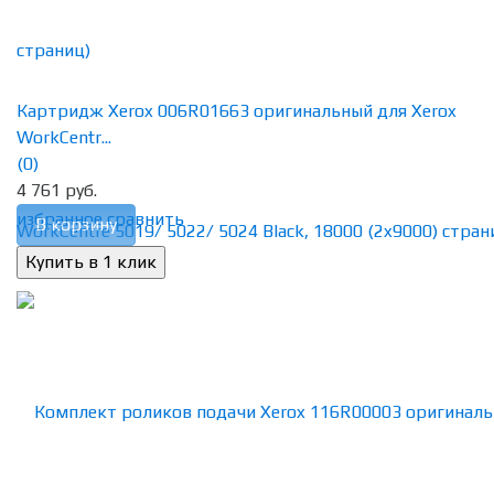
Картридж Xerox 006R01663 оригинальный для Xerox
WorkCentr...
(0)
4 761 руб.
избранное
сравнить
В корзину