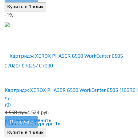
-1%
Картридж XEROX PHASER 6500 WorkCenter 6505 (106R01
пу...
(0)
4 558 руб.
4 524 руб.
избранное
сравнить
В корзину