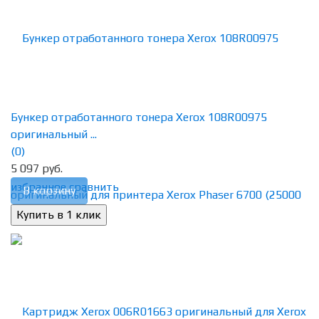
Бункер отработанного тонера Xerox 108R00975
оригинальный ...
(0)
5 097 руб.
избранное
сравнить
В корзину