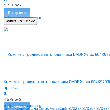
4 731 руб.
В корзину
избранное
сравнить
Комплект роликов автоподатчика DADF Xerox 604K9793
ориги...
(0)
4 679 руб.
избранное
сравнить
В корзину