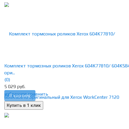
Комплект тормозных роликов Xerox 604K77810/ 604K58
ори...
(0)
5 029 руб.
избранное
сравнить
В корзину