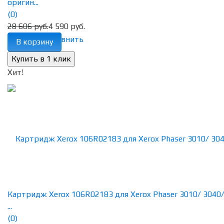
оригин...
(0)
28 606 руб.
4 590 руб.
избранное
сравнить
В корзину
Хит!
Картридж Xerox 106R02183 для Xerox Phaser 3010/ 3040
...
(0)