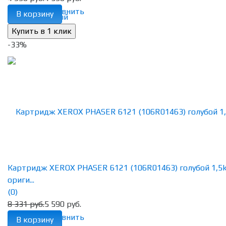
избранное
сравнить
В корзину
-33%
Картридж XEROX PHASER 6121 (106R01463) голубой 1,5
ориги...
(0)
8 331 руб.
5 590 руб.
избранное
сравнить
В корзину