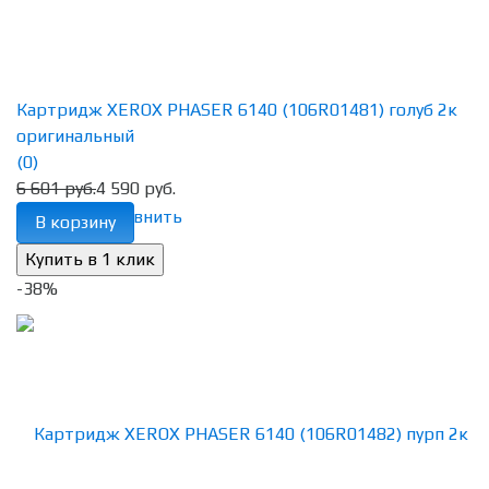
Картридж XEROX PHASER 6140 (106R01481) голуб 2к
оригинальный
(0)
6 601 руб.
4 590 руб.
избранное
сравнить
В корзину
-38%