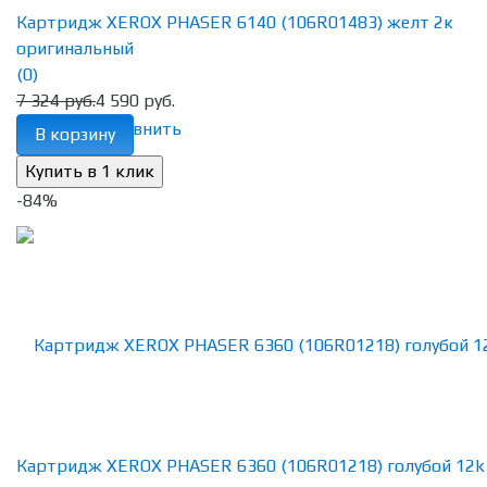
Картридж XEROX PHASER 6140 (106R01483) желт 2к
оригинальный
(0)
7 324 руб.
4 590 руб.
избранное
сравнить
В корзину
-84%
Картридж XEROX PHASER 6360 (106R01218) голубой 12k