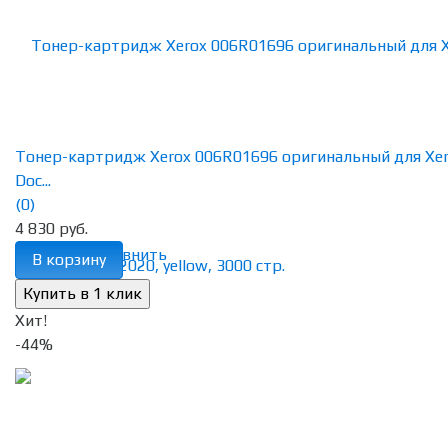
Тонер-картридж Xerox 006R01696 оригинальный для Xe
Doc...
(0)
4 830 руб.
избранное
сравнить
В корзину
Хит!
-44%