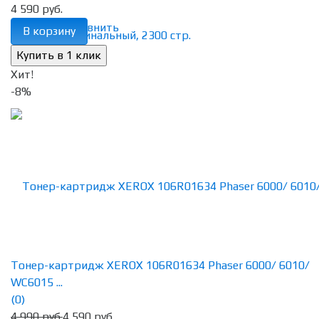
4 590 руб.
избранное
сравнить
В корзину
Хит!
-8%
Тонер-картридж XEROX 106R01634 Phaser 6000/ 6010/
WC6015 ...
(0)
4 990 руб.
4 590 руб.