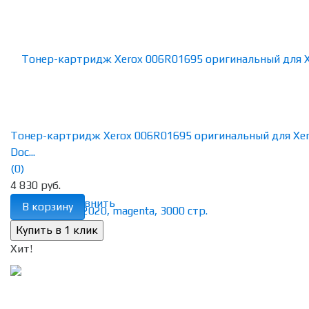
Тонер-картридж Xerox 006R01695 оригинальный для Xe
Doc...
(0)
4 830 руб.
избранное
сравнить
В корзину
Хит!