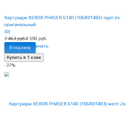
Картридж XEROX PHASER 6140 (106R01482) пурп 2к
оригинальный
(0)
7 463 руб.
4 590 руб.
избранное
сравнить
В корзину
-37%