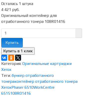
Осталась 1 штука
4 421 руб.
Оригинальный контейнер для
отработанного тонера 108R01416
Купить
Категория:
Оригинальные картриджи
Xerox
Теги:
бункер отработанного
тонера
контейнер отработанного тонера
Xerox
Phaser 6510
WorkCentre
6515
108R01416