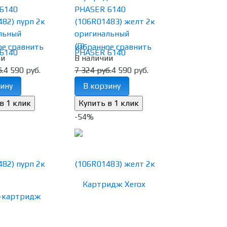
6140
PHASER 6140
82) пурп 2к
(106R01483) желт 2к
льный
оригинальный
(0)
ое
сравнить
избранное
сравнить
ии
В наличии
.
4 590 руб.
7 324 руб.
4 590 руб.
ину
В корзину
-54%