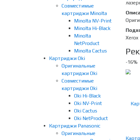
лазер
Совместимые
Опис
картриджи Minolta
Ориги
Minolta NV-Print
Minolta Hi-Black
Подх
Minolta
Xerox
NetProduct
Рек
Minolta Cactus
Картриджи Oki
-16%
Оригинальные
картриджи Oki
Совместимые
картриджи Oki
Oki Hi-Black
Oki NV-Print
Oki Cactus
Oki NetProduct
Картриджи Panasonic
Оригинальные
Карт