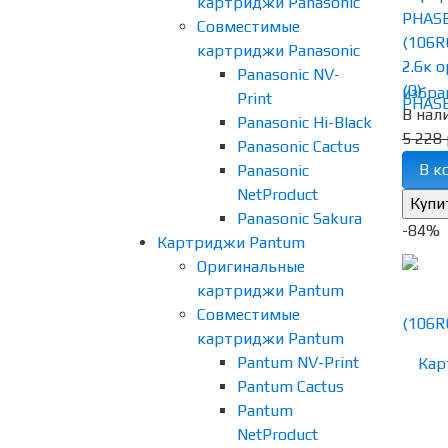
картриджи Panasonic
PHASE
Совместимые
(106R
картриджи Panasonic
2.6к о
Panasonic NV-
(0)
избра
Print
В нал
Panasonic Hi-Black
5 228 
Panasonic Cactus
В к
Panasonic
NetProduct
Panasonic Sakura
-84%
Картриджи Pantum
Оригинальные
картриджи Pantum
Совместимые
картриджи Pantum
Pantum NV-Print
Pantum Cactus
Pantum
NetProduct