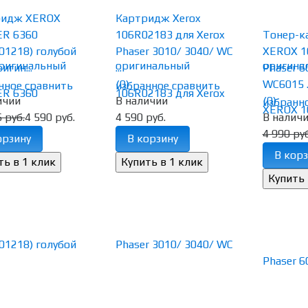
ридж XEROX
Картридж Xerox
R 6360
106R02183 для Xerox
Тонер-к
01218) голубой
Phaser 3010/ 3040/ WC
XEROX 1
игин...
...
Phaser 6
(0)
WC6015 ..
нное
сравнить
избранное
сравнить
ичии
В наличии
(0)
избранн
 руб.
4 590 руб.
4 590 руб.
В налич
4 990 руб
орзину
В корзину
В корз