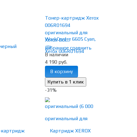
Тонер-картридж Xerox
006R01694
оригинальный для
Xerox Doc...
(0)
избранное
сравнить
В наличии
4 190 руб.
В корзину
-31%