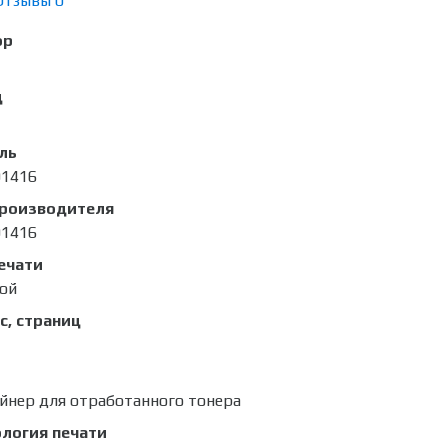
Отзывы
0
ор
д
ль
01416
производителя
01416
ечати
ой
с, страниц
йнер для отработанного тонера
логия печати