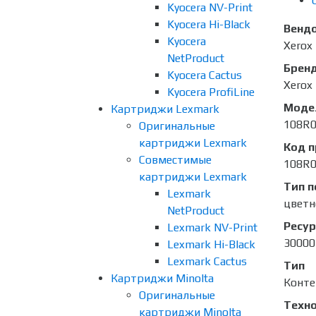
Kyocera NV-Print
Kyocera Hi-Black
Венд
Kyocera
Xerox
NetProduct
Брен
Kyocera Cactus
Xerox
Kyocera ProfiLine
Моде
Картриджи Lexmark
108R
Оригинальные
картриджи Lexmark
Код 
Совместимые
108R
картриджи Lexmark
Тип п
Lexmark
цветн
NetProduct
Ресур
Lexmark NV-Print
30000
Lexmark Hi-Black
Lexmark Cactus
Тип
Картриджи Minolta
Конте
Оригинальные
Техно
картриджи Minolta