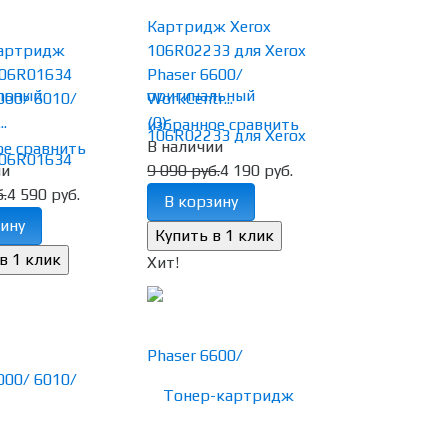
Картридж Xerox
артридж
106R02233 для Xerox
06R01634
Phaser 6600/
000/ 6010/
WorkCentr...
.
(0)
избранное
сравнить
В наличии
ое
сравнить
ии
9 090 руб.
4 190 руб.
.
4 590 руб.
В корзину
ину
Хит!