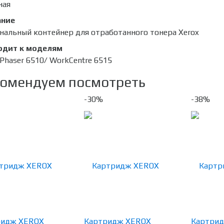
ная
ание
нальный контейнер для отработанного тонера Xerox
одит к моделям
 Phaser 6510/ WorkCentre 6515
омендуем посмотреть
-30%
-38%
ридж XEROX
Картридж XEROX
Картри