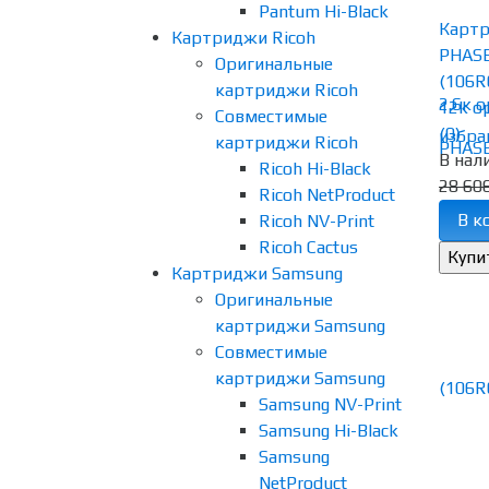
Pantum Hi-Black
Карт
Картриджи Ricoh
PHASE
Оригинальные
(106R
картриджи Ricoh
12k ор
Совместимые
(0)
избра
картриджи Ricoh
В нал
Ricoh Hi-Black
28 606
Ricoh NetProduct
В к
Ricoh NV-Print
Ricoh Cactus
Картриджи Samsung
Оригинальные
картриджи Samsung
Совместимые
картриджи Samsung
Samsung NV-Print
Samsung Hi-Black
Samsung
NetProduct