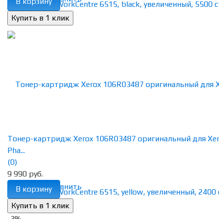
В корзину
Тонер-картридж Xerox 106R03487 оригинальный для Xe
Pha...
(0)
9 990 руб.
избранное
сравнить
В корзину
-3%