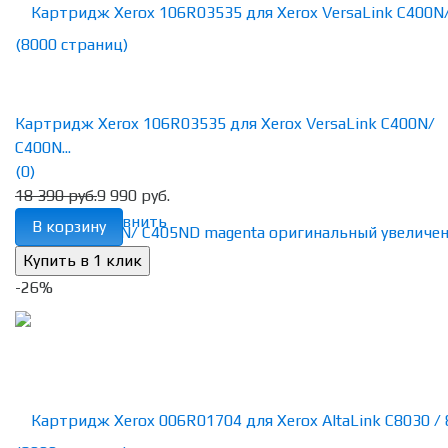
Картридж Xerox 106R03535 для Xerox VersaLink C400N/
C400N...
(0)
18 390 руб.
9 990 руб.
избранное
сравнить
В корзину
-26%