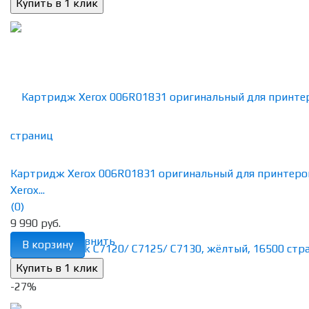
Картридж Xerox 006R01831 оригинальный для принтеро
Xerox...
(0)
9 990 руб.
избранное
сравнить
В корзину
-27%