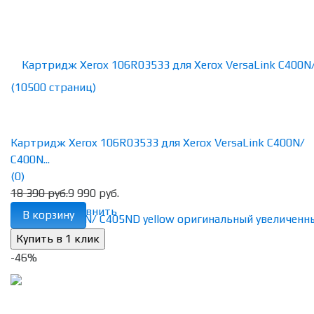
Картридж Xerox 106R03533 для Xerox VersaLink C400N/
C400N...
(0)
18 390 руб.
9 990 руб.
избранное
сравнить
В корзину
-46%