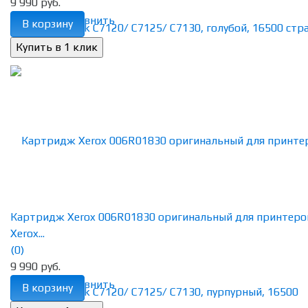
9 990 руб.
избранное
сравнить
В корзину
Картридж Xerox 006R01830 оригинальный для принтеро
Xerox...
(0)
9 990 руб.
избранное
сравнить
В корзину