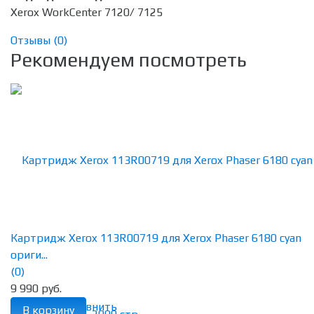
Xerox WorkCenter 7120/ 7125
Отзывы (
0
)
Рекомендуем посмотреть
Картридж Xerox 113R00719 для Xerox Phaser 6180 cyan
ориги...
(0)
9 990 руб.
избранное
сравнить
В корзину