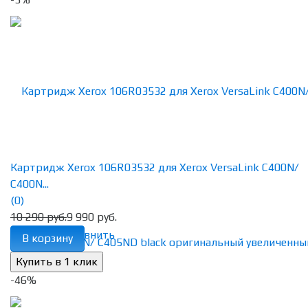
Картридж Xerox 106R03532 для Xerox VersaLink C400N/
C400N...
(0)
10 290 руб.
9 990 руб.
избранное
сравнить
В корзину
-46%