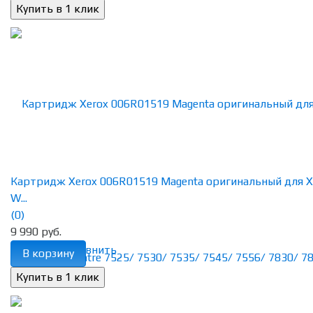
Картридж Xerox 006R01519 Magenta оригинальный для X
W...
(0)
9 990 руб.
избранное
сравнить
В корзину