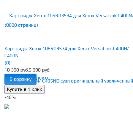
Картридж Xerox 106R03534 для Xerox VersaLink C400N/
C400N...
(0)
18 390 руб.
9 990 руб.
избранное
сравнить
В корзину
-46%