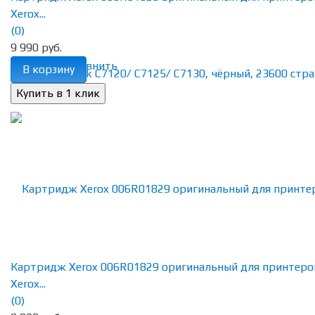
Xerox...
(0)
9 990 руб.
избранное
сравнить
В корзину
Картридж Xerox 006R01829 оригинальный для принтеро
Xerox...
(0)