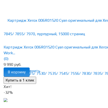
Картридж Xerox 006R01520 Cyan оригинальный для Xero
Work...
(0)
9 990 руб.
избранное
сравнить
В корзину
Хит!
-32%