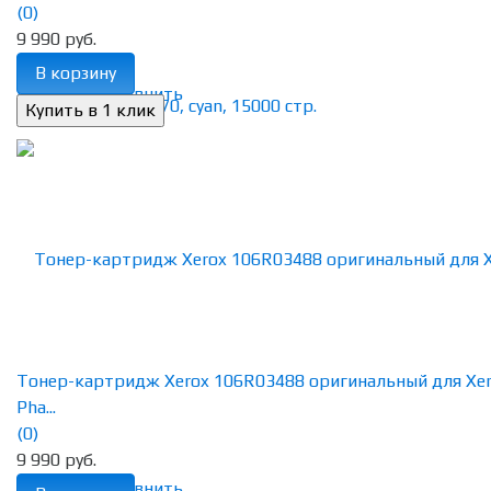
(0)
9 990 руб.
В корзину
избранное
сравнить
Тонер-картридж Xerox 106R03488 оригинальный для Xe
Pha...
(0)
9 990 руб.
избранное
сравнить