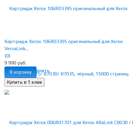
Картридж Xerox 106R03395 оригинальный для Xerox
VersaLink...
(0)
9 990 руб.
избранное
сравнить
В корзину