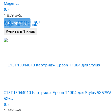
Magent...
(0)
1 839 руб.
избранное
сравнить
В корзину
C13T13044010 Картридж Epson T1304 для Stylus SX525
SX6...
(0)
1 748 руб.