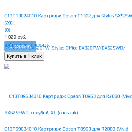
C13T13024010 Картридж Epson T1302 для Stylus SX525
SX6...
(0)
1 829 руб.
избранное
сравнить
В корзину
C13T09634010 Картридж Epson T0963 для R2880 (Vivid