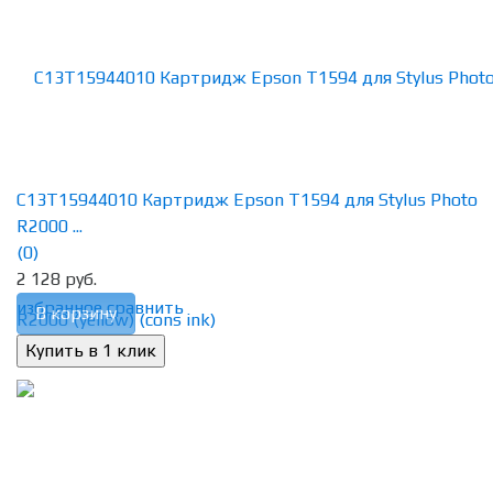
C13T15944010 Картридж Epson T1594 для Stylus Photo
R2000 ...
(0)
2 128 руб.
избранное
сравнить
В корзину