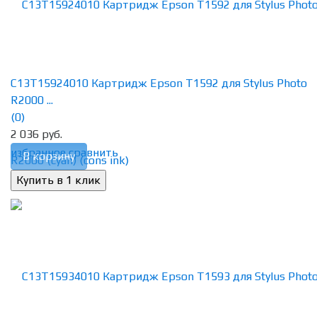
C13T15924010 Картридж Epson T1592 для Stylus Photo
R2000 ...
(0)
2 036 руб.
избранное
сравнить
В корзину