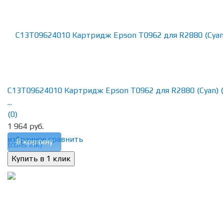
C13T09624010 Картридж Epson T0962 для R2880 (Cyan) 
...
(0)
1 964 руб.
избранное
сравнить
В корзину