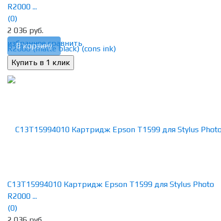
R2000 ...
(0)
2 036 руб.
избранное
сравнить
В корзину
C13T15994010 Картридж Epson T1599 для Stylus Photo
R2000 ...
(0)
2 036 руб.