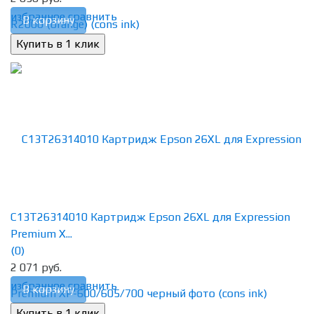
избранное
сравнить
В корзину
C13T26314010 Картридж Epson 26XL для Expression
Premium X...
(0)
2 071 руб.
избранное
сравнить
В корзину