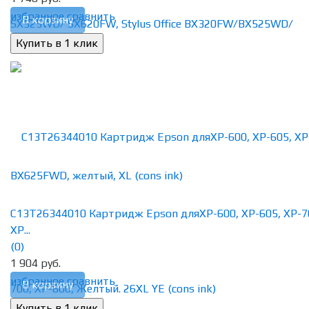
избранное
сравнить
В корзину
C13T26344010 Картридж Epson дляXP-600, XP-605, XP-7
XP...
(0)
1 904 руб.
избранное
сравнить
В корзину