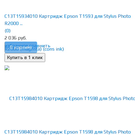
C13T15934010 Картридж Epson T1593 для Stylus Photo
R2000 ...
(0)
2 036 руб.
избранное
сравнить
В корзину
C13T15984010 Картридж Epson T1598 для Stylus Photo