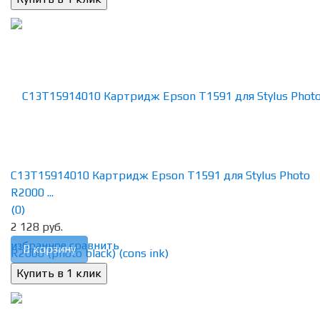
C13T15914010 Картридж Epson T1591 для Stylus Photo
R2000 ...
(0)
2 128 руб.
избранное
сравнить
В корзину