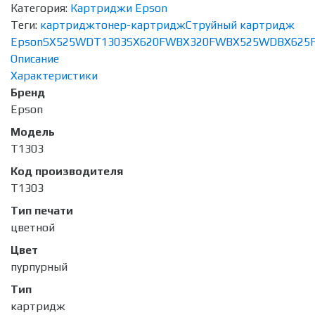
Категория:
Картриджи Epson
Теги:
картридж
тонер-картридж
Струйный картридж
Epson
SX525WD
T1303
SX620FW
BX320FW
BX525WD
BX625
Описание
Характеристики
Бренд
Epson
Модель
T1303
Код производителя
T1303
Тип печати
цветной
Цвет
пурпурный
Тип
картридж