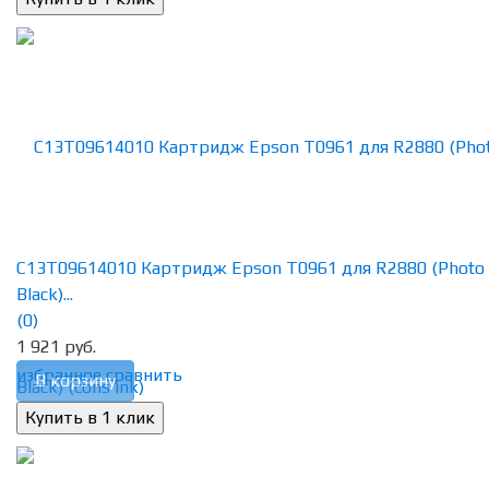
C13T09614010 Картридж Epson T0961 для R2880 (Photo
Black)...
(0)
1 921 руб.
избранное
сравнить
В корзину