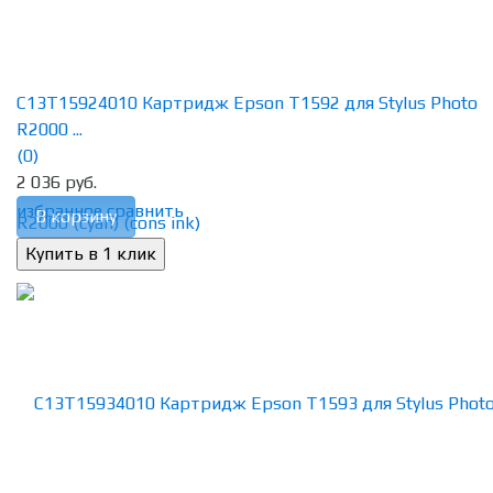
C13T15924010 Картридж Epson T1592 для Stylus Photo
R2000 ...
(0)
2 036 руб.
избранное
сравнить
В корзину