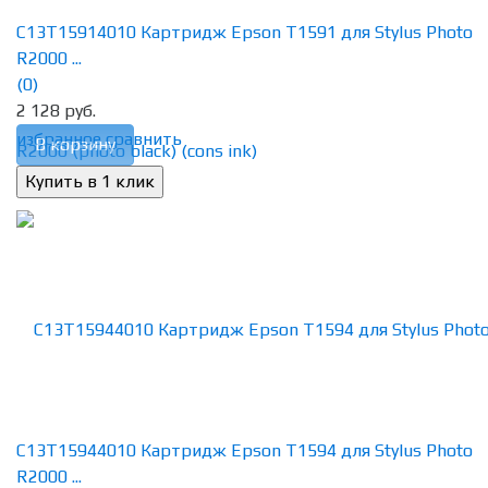
C13T15914010 Картридж Epson T1591 для Stylus Photo
R2000 ...
(0)
2 128 руб.
избранное
сравнить
В корзину
C13T15944010 Картридж Epson T1594 для Stylus Photo
R2000 ...