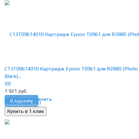
C13T09614010 Картридж Epson T0961 для R2880 (Photo
Black)...
(0)
1 921 руб.
избранное
сравнить
В корзину