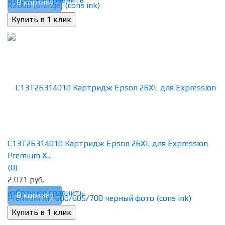
В корзину
C13T26314010 Картридж Epson 26XL для Expression
Premium X...
(0)
2 071 руб.
избранное
сравнить
В корзину