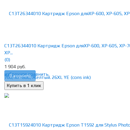
C13T26344010 Картридж Epson дляXP-600, XP-605, XP-7
XP...
(0)
1 904 руб.
избранное
сравнить
В корзину