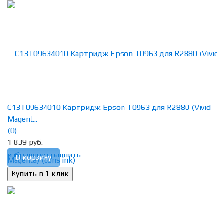
C13T09634010 Картридж Epson T0963 для R2880 (Vivid
Magent...
(0)
1 839 руб.
избранное
сравнить
В корзину