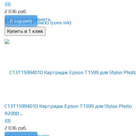
(0)
2 036 руб.
избранное
сравнить
В корзину
C13T15994010 Картридж Epson T1599 для Stylus Photo
R2000 ...
(0)
2 036 руб.
избранное
сравнить