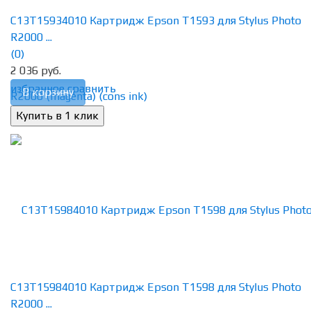
C13T15934010 Картридж Epson T1593 для Stylus Photo
R2000 ...
(0)
2 036 руб.
избранное
сравнить
В корзину
C13T15984010 Картридж Epson T1598 для Stylus Photo
R2000 ...