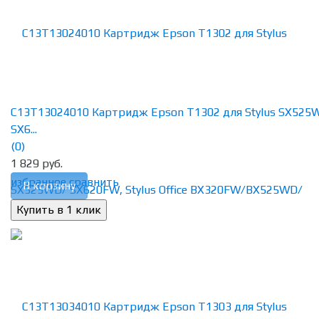
C13T13024010 Картридж Epson T1302 для Stylus SX525
SX6...
(0)
1 829 руб.
избранное
сравнить
В корзину