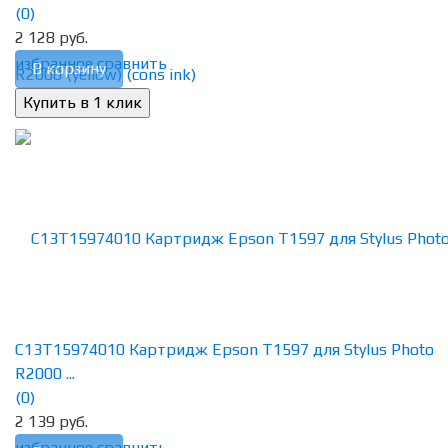
(0)
2 128 руб.
избранное
сравнить
В корзину
C13T15974010 Картридж Epson T1597 для Stylus Photo
R2000 ...
(0)
2 139 руб.
избранное
сравнить