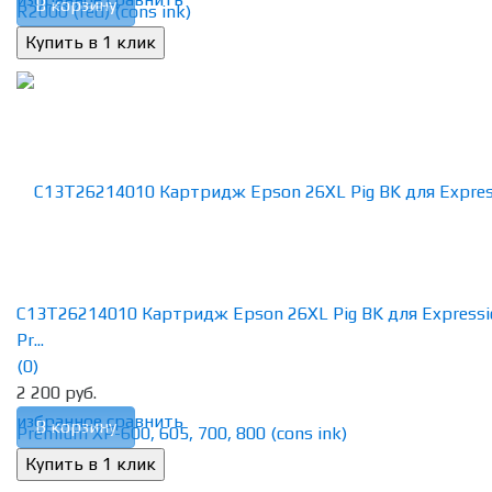
В корзину
C13T26214010 Картридж Epson 26XL Pig BK для Expressi
Pr...
(0)
2 200 руб.
избранное
сравнить
В корзину