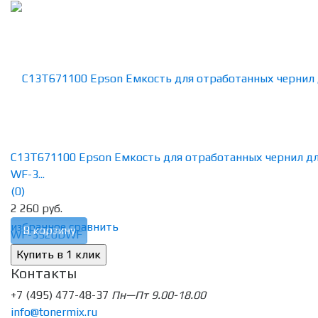
C13T671100 Epson Емкость для отработанных чернил д
WF-3...
(0)
2 260 руб.
избранное
сравнить
В корзину
Контакты
+7 (495) 477-48-37
Пн—Пт 9.00-18.00
info@tonermix.ru