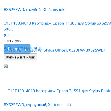
C13T13034010 Картридж Epson T1303 для Stylus SX525
SX6...
(0)
1 817 руб.
избранное
сравнить
В корзину