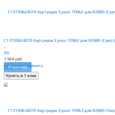
C13T09624010 Картридж Epson T0962 для R2880 (Cyan) 
...
(0)
1 964 руб.
избранное
сравнить
В корзину