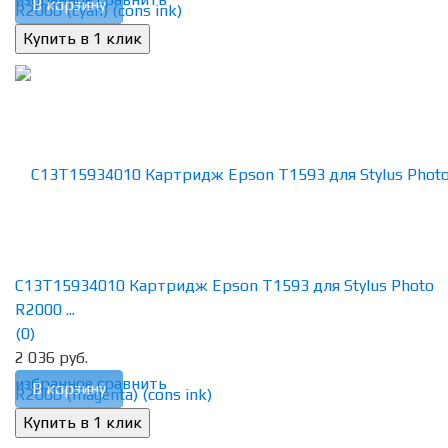
В корзину
C13T15934010 Картридж Epson T1593 для Stylus Photo
R2000 ...
(0)
2 036 руб.
избранное
сравнить
В корзину