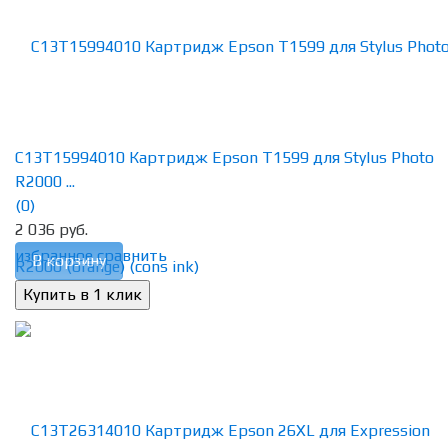
C13T15994010 Картридж Epson T1599 для Stylus Photo
R2000 ...
(0)
2 036 руб.
избранное
сравнить
В корзину