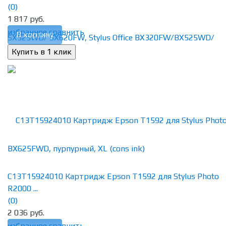
(0)
1 817 руб.
избранное
сравнить
В корзину
C13T15924010 Картридж Epson T1592 для Stylus Photo
R2000 ...
(0)
2 036 руб.
избранное
сравнить