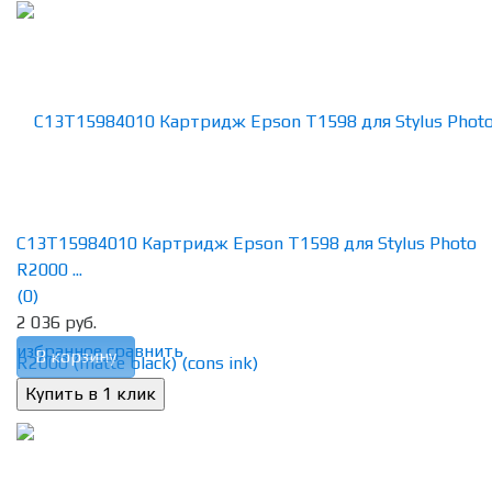
C13T15984010 Картридж Epson T1598 для Stylus Photo
R2000 ...
(0)
2 036 руб.
избранное
сравнить
В корзину