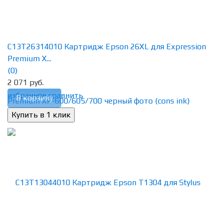
C13T26314010 Картридж Epson 26XL для Expression
Premium X...
(0)
2 071 руб.
избранное
сравнить
В корзину