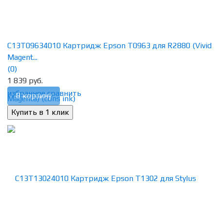
C13T09634010 Картридж Epson T0963 для R2880 (Vivid
Magent...
(0)
1 839 руб.
избранное
сравнить
В корзину