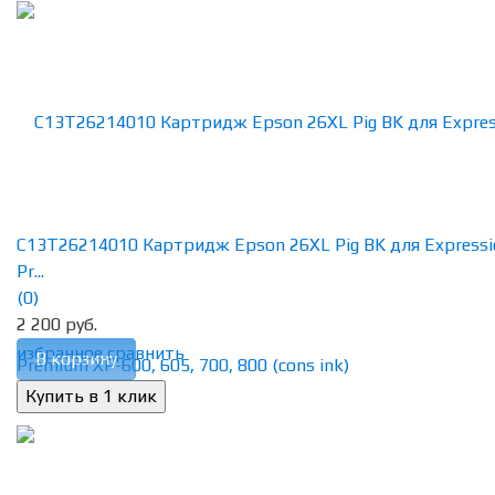
C13T26214010 Картридж Epson 26XL Pig BK для Expressi
Pr...
(0)
2 200 руб.
избранное
сравнить
В корзину