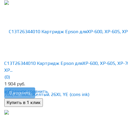
C13T26344010 Картридж Epson дляXP-600, XP-605, XP-7
XP...
(0)
1 904 руб.
избранное
сравнить
В корзину