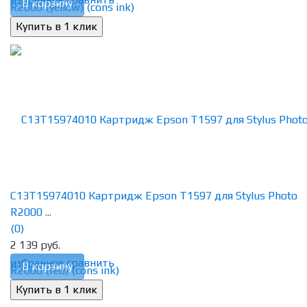
В корзину
C13T15974010 Картридж Epson T1597 для Stylus Photo
R2000 ...
(0)
2 139 руб.
избранное
сравнить
В корзину