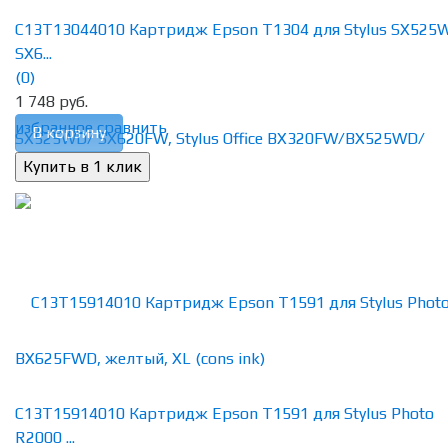
C13T13044010 Картридж Epson T1304 для Stylus SX525
SX6...
(0)
1 748 руб.
избранное
сравнить
В корзину
C13T15914010 Картридж Epson T1591 для Stylus Photo
R2000 ...