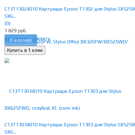
C13T13024010 Картридж Epson T1302 для Stylus SX525
SX6...
(0)
1 829 руб.
избранное
сравнить
В корзину
C13T13034010 Картридж Epson T1303 для Stylus SX525
SX6...