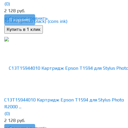
(0)
2 128 руб.
избранное
сравнить
В корзину
C13T15944010 Картридж Epson T1594 для Stylus Photo
R2000 ...
(0)
2 128 руб.
избранное
сравнить