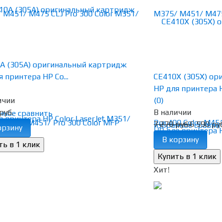
A (305A) оригинальный картридж
 принтера HP Co...
CE410X (305X) о
HP для принтера H
ичии
(0)
руб.
В наличии
нное
сравнить
7 270 руб.
6 590 ру
избранное
сравни
орзину
В корзину
Хит!