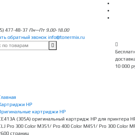
95) 477-48-37
Пн—Пт 9.00-18.00
ать обратный звонок
info@tonermix.ru
Бесплат
доставка
10 000 р
Главная
Картриджи HP
Оригинальные картриджи HP
CE413A (305A) оригинальный картридж HP для принтера HP
CLJ Pro 300 Color M351/ Pro 400 Color M451/ Pro 300 Color 
2600 страниц