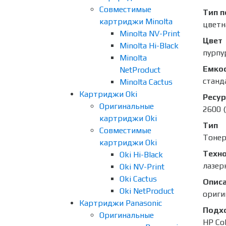
Совместимые
Тип п
картриджи Minolta
цветн
Minolta NV-Print
Цвет
Minolta Hi-Black
пурпу
Minolta
Емко
NetProduct
станд
Minolta Cactus
Картриджи Oki
Ресур
Оригинальные
2600 
картриджи Oki
Тип
Совместимые
Тоне
картриджи Oki
Техно
Oki Hi-Black
лазер
Oki NV-Print
Oki Cactus
Опис
Oki NetProduct
ориги
Картриджи Panasonic
Подх
Оригинальные
HP Co