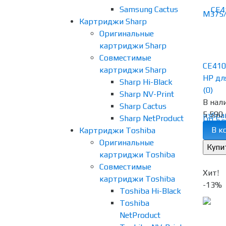
Samsung Cactus
Картриджи Sharp
Оригинальные
картриджи Sharp
Совместимые
CE410
картриджи Sharp
HP для
Sharp Hi-Black
(0)
Sharp NV-Print
В нал
Sharp Cactus
5 590 
избра
Sharp NetProduct
В к
Картриджи Toshiba
Оригинальные
картриджи Toshiba
Совместимые
Хит!
картриджи Toshiba
-13%
Toshiba Hi-Black
Toshiba
NetProduct