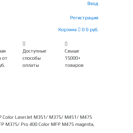
Вход
Регистрация
Корзина
0
0 руб.
ная
Доступные
Свыше
 от
способы
15000+
уб.
оплаты
товаров
 Color LaserJet M351/ M375/ M451/ M475
MFP M375/ Pro 400 Color MFP M475 magenta,