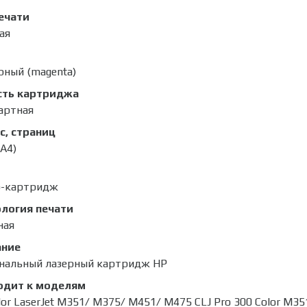
ечати
ая
рный (magenta)
сть картриджа
артная
с, страниц
(A4)
р-картридж
логия печати
ная
ание
нальный лазерный картридж HP
одит к моделям
lor LaserJet M351/ M375/ M451/ M475 CLJ Pro 300 Color M351