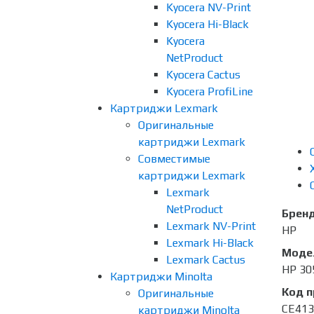
Kyocera NV-Print
Kyocera Hi-Black
Kyocera
NetProduct
Kyocera Cactus
Kyocera ProfiLine
Картриджи Lexmark
Оригинальные
картриджи Lexmark
Совместимые
картриджи Lexmark
Lexmark
NetProduct
Брен
Lexmark NV-Print
HP
Lexmark Hi-Black
Моде
Lexmark Cactus
HP 30
Картриджи Minolta
Код 
Оригинальные
CE41
картриджи Minolta