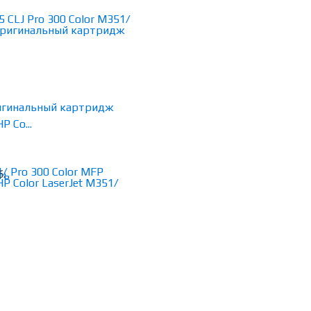
ригинальный картридж
P Co...
б.
ть