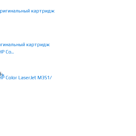
ригинальный картридж
P Co...
б.
ть