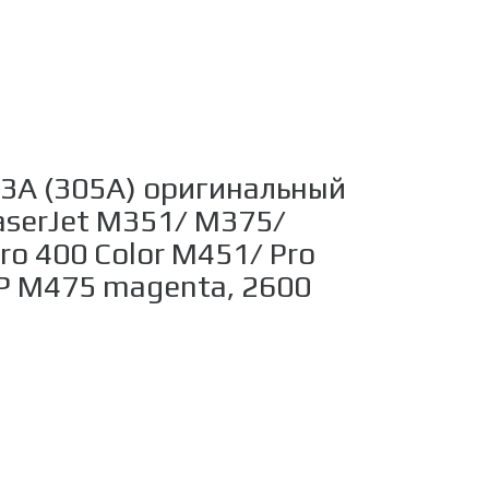
3A (305A) оригинальный
aserJet M351/ M375/
ro 400 Color M451/ Pro
FP M475 magenta, 2600