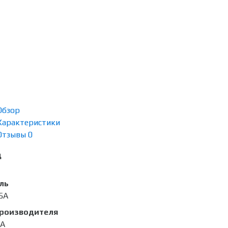
Обзор
Характеристики
Отзывы
0
д
ль
5A
производителя
3A