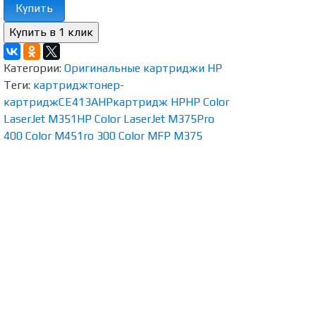
Купить
Категории:
Оригинальные картриджи HP
Теги:
картридж
тонер-
картридж
CE413A
HP
картридж HP
HP Color
LaserJet M351
HP Color LaserJet M375
Pro
400 Color M451
ro 300 Color MFP M375