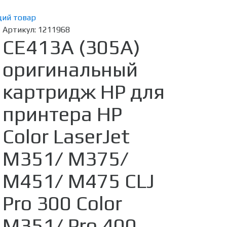
ий товар
Артикул:
1211968
CE413A (305A)
оригинальный
картридж HP для
принтера HP
Color LaserJet
M351/ M375/
M451/ M475 CLJ
Pro 300 Color
M351/ Pro 400