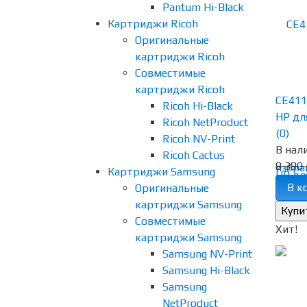
Pantum Hi-Black
Картриджи Ricoh
Оригинальные
картриджи Ricoh
Совместимые
картриджи Ricoh
CE411
Ricoh Hi-Black
HP для
Ricoh NetProduct
(0)
Ricoh NV-Print
В нал
Ricoh Cactus
8 380 
избра
Картриджи Samsung
В к
Оригинальные
картриджи Samsung
Совместимые
Хит!
картриджи Samsung
Samsung NV-Print
Samsung Hi-Black
Samsung
NetProduct