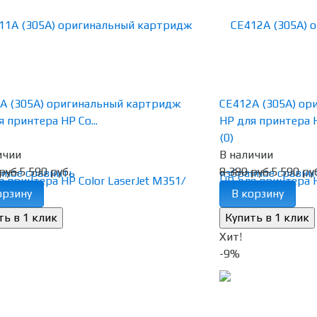
A (305A) оригинальный картридж
CE412A (305A) о
 принтера HP Co...
HP для принтера H
(0)
ичии
В наличии
руб.
5 590 руб.
8 380 руб.
5 590 ру
нное
сравнить
избранное
сравни
орзину
В корзину
Хит!
-9%