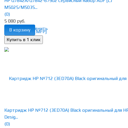
HP Q7842A/Q7842-67902 Сервисный набор ADF {LJ
M5025/M5035...
(0)
5 080 руб.
избранное
сравнить
В корзину
Картридж HP №712 (3ED70A) Black оригинальный для H
Desig...
(0)