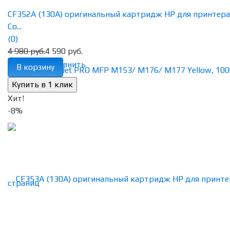
CF352A (130A) оригинальный картридж HP для принтера
Co...
(0)
4 980 руб.
4 590 руб.
избранное
сравнить
В корзину
Хит!
-8%