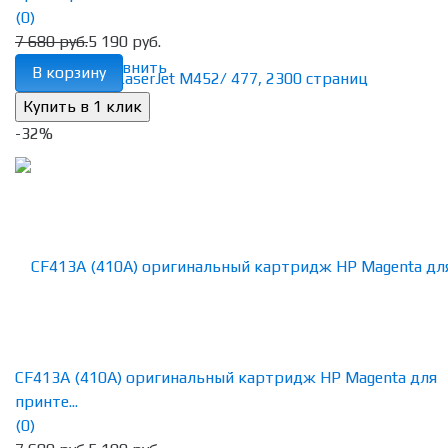
(0)
7 680 руб.
5 190 руб.
избранное
сравнить
В корзину
-32%
CF413A (410A) оригинальный картридж HP Magenta для
принте...
(0)