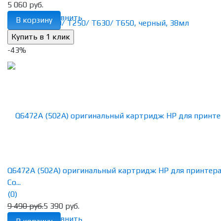
5 060 руб.
избранное
сравнить
В корзину
-43%
Q6472A (502A) оригинальный картридж HP для принтер
Co...
(0)
9 490 руб.
5 390 руб.
избранное
сравнить