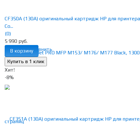
CF350A (130A) оригинальный картридж HP для принтера
Co...
(0)
5 990 руб.
избранное
сравнить
В корзину
Хит!
-8%