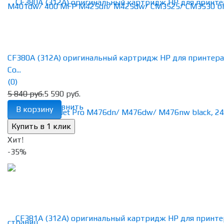
CF380A (312A) оригинальный картридж HP для принтера
Co...
(0)
5 840 руб.
5 590 руб.
избранное
сравнить
В корзину
Хит!
-35%