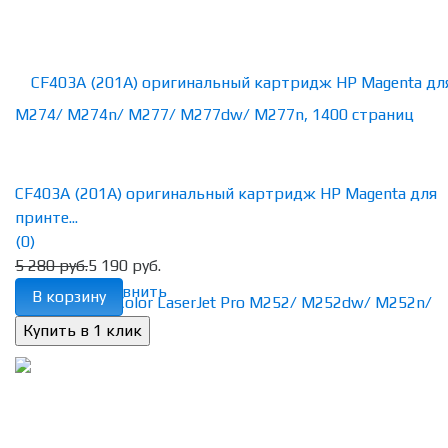
CF403A (201A) оригинальный картридж HP Magenta для
принте...
(0)
5 280 руб.
5 190 руб.
избранное
сравнить
В корзину