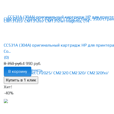
CC531A (304A) оригинальный картридж HP для принтера
Co...
(0)
8 350 руб.
4 990 руб.
избранное
сравнить
В корзину
Хит!
-40%