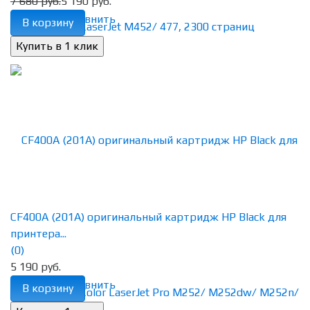
7 680 руб.
5 190 руб.
избранное
сравнить
В корзину
CF400A (201A) оригинальный картридж HP Black для
принтера...
(0)
5 190 руб.
избранное
сравнить
В корзину