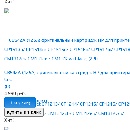
Хит!
CB542A (125A) оригинальный картридж HP для принтер
Co...
(0)
4 990 руб.
избранное
сравнить
В корзину
Хит!