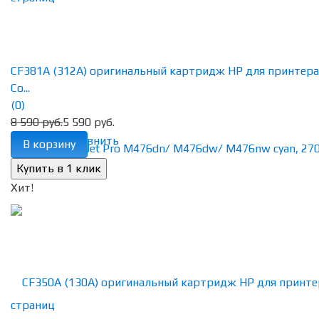
CF381A (312A) оригинальный картридж HP для принтера
Co...
(0)
8 590 руб.
5 590 руб.
избранное
сравнить
В корзину
Хит!