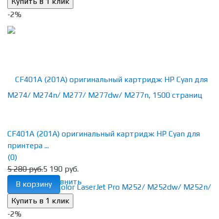
-2%
CF401A (201A) оригинальный картридж HP Cyan для
принтера ...
(0)
5 280 руб.
5 190 руб.
избранное
сравнить
В корзину
-2%