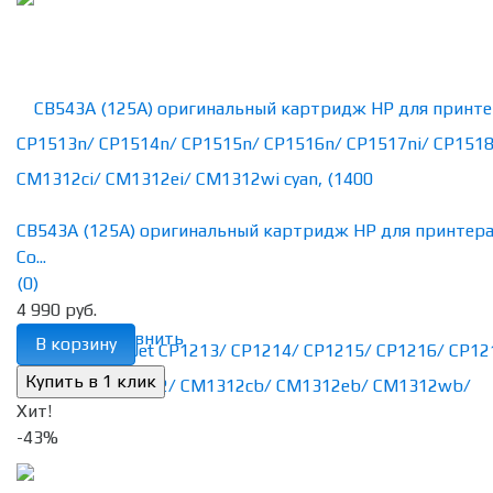
CB543A (125A) оригинальный картридж HP для принтер
Co...
(0)
4 990 руб.
избранное
сравнить
В корзину
Хит!
-43%