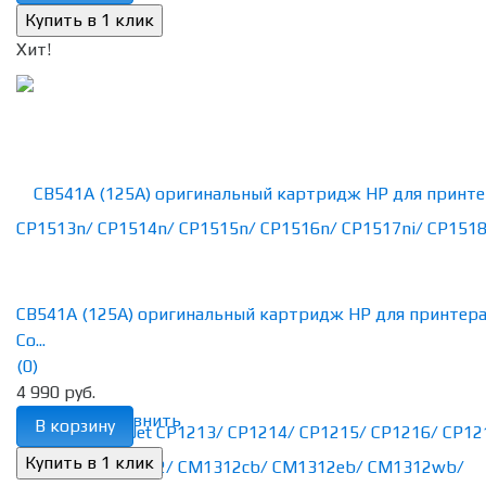
Хит!
CB541A (125A) оригинальный картридж HP для принтер
Co...
(0)
4 990 руб.
избранное
сравнить
В корзину