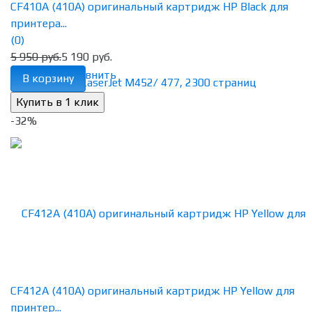
CF410A (410A) оригинальный картридж HP Black для
принтера...
(0)
5 950 руб.
5 190 руб.
избранное
сравнить
В корзину
-32%
CF412A (410A) оригинальный картридж HP Yellow для
принтер...