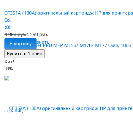
CF351A (130A) оригинальный картридж HP для принтера
Co...
(0)
4 980 руб.
4 590 руб.
избранное
сравнить
В корзину
Хит!
-8%