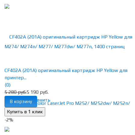
CF402A (201A) оригинальный картридж HP Yellow для
принтер...
(0)
5 280 руб.
5 190 руб.
избранное
сравнить
В корзину
-2%