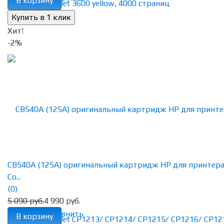
В корзину
Хит!
-2%
CB540A (125A) оригинальный картридж HP для принтер
Co...
(0)
5 090 руб.
4 990 руб.
избранное
сравнить
В корзину