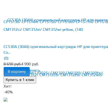
CC530A (304A) оригинальный картридж HP для принтера
Co...
(0)
8 690 руб.
4 990 руб.
избранное
сравнить
В корзину
Хит!
-40%