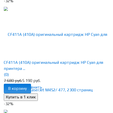
-32%
CF411A (410A) оригинальный картридж HP Cyan для
принтера ...
(0)
7 680 руб.
5 190 руб.
избранное
сравнить
В корзину
-32%