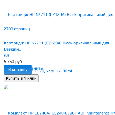
Картридж HP №711 (CZ129A) Black оригинальный для
Designje...
(0)
5 750 руб.
избранное
сравнить
В корзину