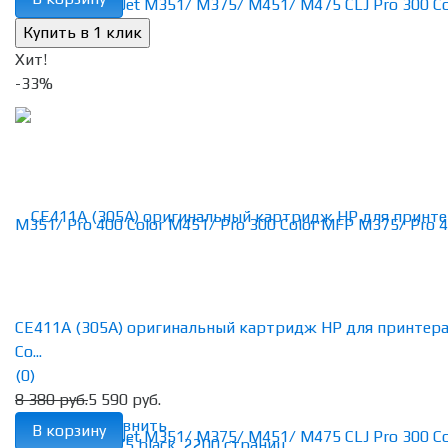
Хит!
-33%
CE411A (305A) оригинальный картридж HP для принтер
Co...
(0)
8 380 руб.
5 590 руб.
избранное
сравнить
В корзину