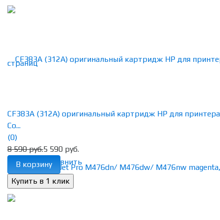
CF383A (312A) оригинальный картридж HP для принтера
Co...
(0)
8 590 руб.
5 590 руб.
избранное
сравнить
В корзину