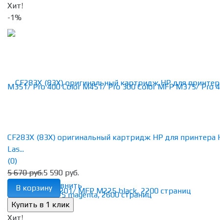
Хит!
-1%
CF283X (83X) оригинальный картридж HP для принтера 
Las...
(0)
5 670 руб.
5 590 руб.
избранное
сравнить
В корзину
Хит!