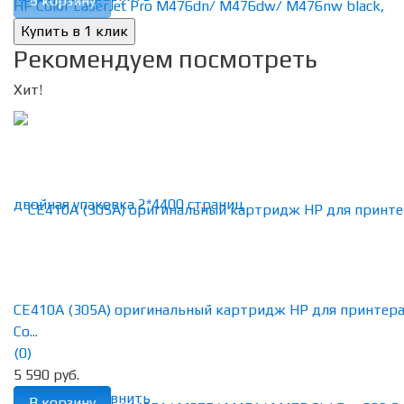
В корзину
Рекомендуем посмотреть
Хит!
CE410A (305A) оригинальный картридж HP для принтер
Co...
(0)
5 590 руб.
избранное
сравнить
В корзину