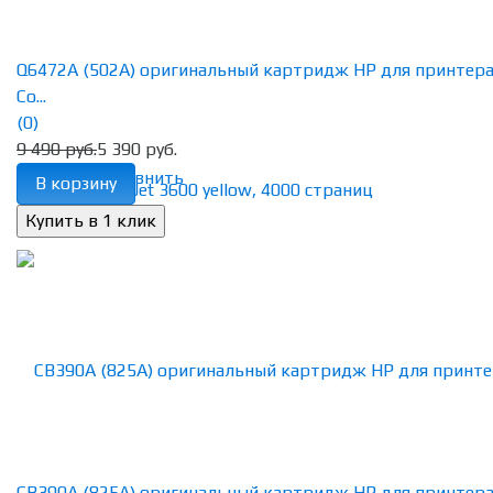
Q6472A (502A) оригинальный картридж HP для принтер
Co...
(0)
9 490 руб.
5 390 руб.
избранное
сравнить
В корзину
CB390A (825A) оригинальный картридж HP для принтер