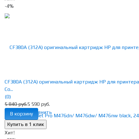
-4%
CF380A (312A) оригинальный картридж HP для принтера
Co...
(0)
5 840 руб.
5 590 руб.
избранное
сравнить
В корзину
Хит!