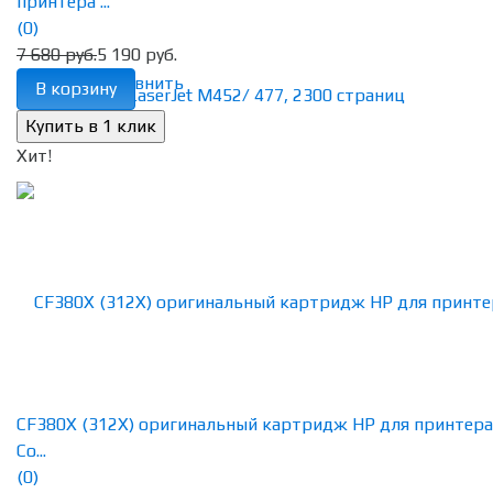
принтера ...
(0)
7 680 руб.
5 190 руб.
избранное
сравнить
В корзину
Хит!
CF380X (312X) оригинальный картридж HP для принтера
Co...
(0)