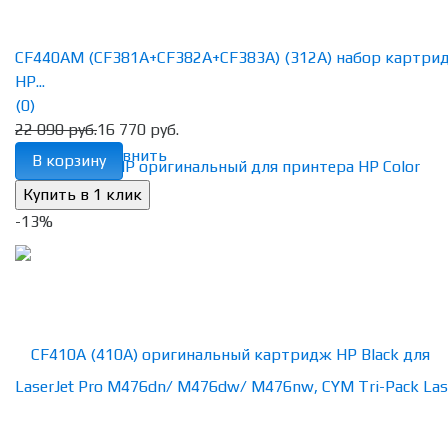
CF440AM (CF381A+CF382A+CF383A) (312A) набор картри
HP...
(0)
22 090 руб.
16 770 руб.
избранное
сравнить
В корзину
-13%