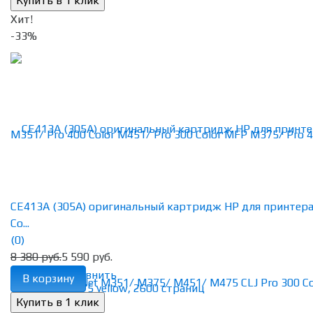
Хит!
-33%
CE413A (305A) оригинальный картридж HP для принтер
Co...
(0)
8 380 руб.
5 590 руб.
избранное
сравнить
В корзину