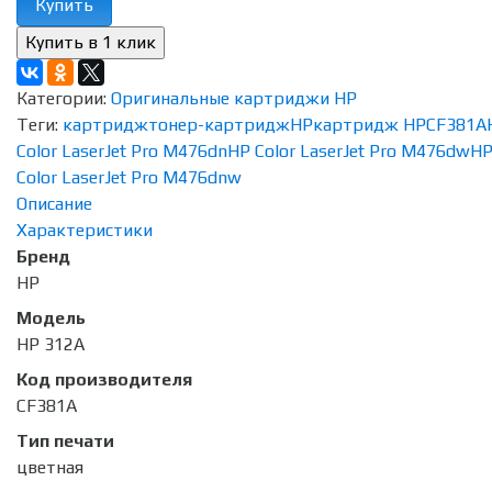
Купить
Категории:
Оригинальные картриджи HP
Теги:
картридж
тонер-картридж
HP
картридж HP
CF381A
Color LaserJet Pro M476dn
HP Color LaserJet Pro M476dw
H
Color LaserJet Pro M476dnw
Описание
Характеристики
Бренд
HP
Модель
HP 312A
Код производителя
CF381A
Тип печати
цветная