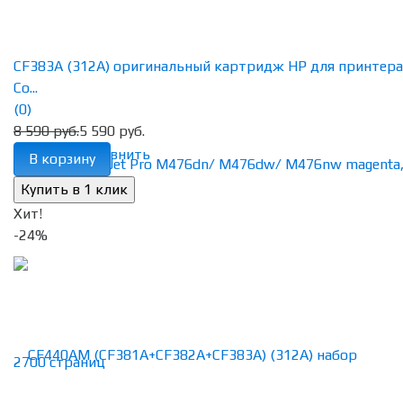
CF383A (312A) оригинальный картридж HP для принтера
Co...
(0)
8 590 руб.
5 590 руб.
избранное
сравнить
В корзину
Хит!
-24%