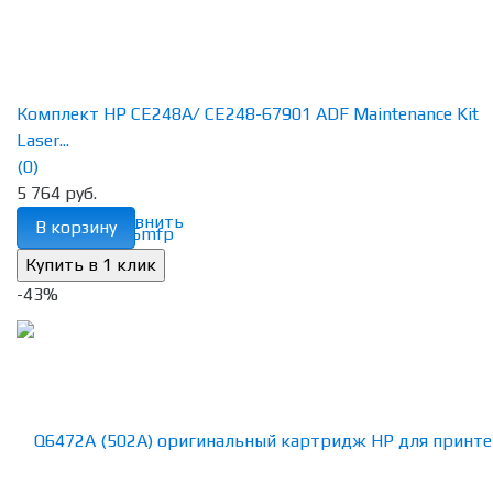
Комплект HP CE248A/ CE248-67901 ADF Maintenance Kit
Laser...
(0)
5 764 руб.
избранное
сравнить
В корзину
-43%