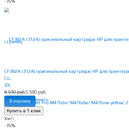
-35%
CF382A (312A) оригинальный картридж HP для принтера
Co...
(0)
8 590 руб.
5 590 руб.
избранное
сравнить
В корзину
Хит!
-35%