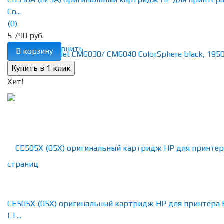
Co...
(0)
5 790 руб.
избранное
сравнить
В корзину
Хит!
CE505X (05X) оригинальный картридж HP для принтера
LJ ...