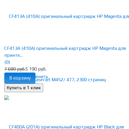
CF413A (410A) оригинальный картридж HP Magenta для
принте...
(0)
7 680 руб.
5 190 руб.
избранное
сравнить
В корзину