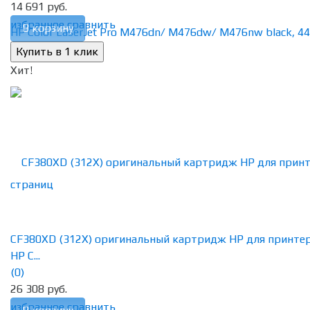
14 691 руб.
избранное
сравнить
В корзину
Хит!
CF380XD (312X) оригинальный картридж HP для принте
HP C...
(0)
26 308 руб.
избранное
сравнить