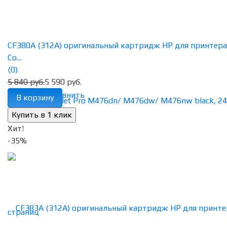
CF380A (312A) оригинальный картридж HP для принтера
Co...
(0)
5 840 руб.
5 590 руб.
избранное
сравнить
В корзину
Хит!
-35%