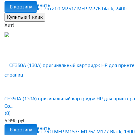
избранное
сравнить
В корзину
Хит!
CF350A (130A) оригинальный картридж HP для принтера
Co...
(0)
5 990 руб.
избранное
сравнить
В корзину