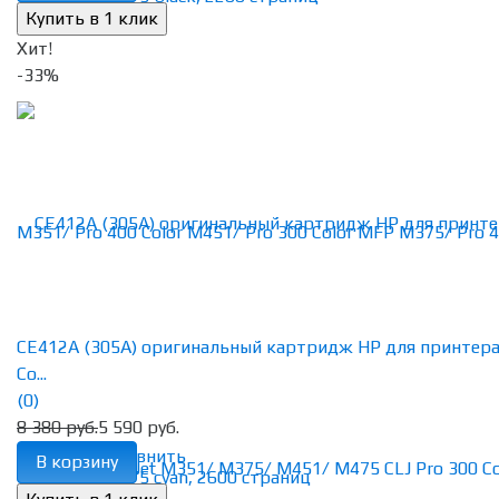
Хит!
-33%
CE412A (305A) оригинальный картридж HP для принтер
Co...
(0)
8 380 руб.
5 590 руб.
избранное
сравнить
В корзину