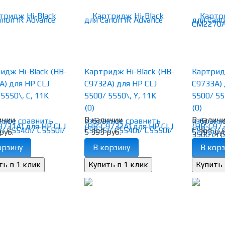
идж Hi-Black (HB-
Картридж Hi-Black (HB-
Картридж
A) для HP CLJ
C9732A) для HP CLJ
C9733A) 
5550\, C, 11K
5500/ 5550\, Y, 11K
5500/ 55
(0)
(0)
ичии
В наличии
В налич
нное
сравнить
избранное
сравнить
избранн
руб.
5 393 руб.
5 393 руб
орзину
В корзину
В корз