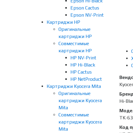
Epson Hi-Black
Epson Cactus
Epson NV-Print
Картриджи HP
Оригинальные
картриджи HP
Совместимые
картриджи HP
HP NV-Print
HP Hi-Black
HP Cactus
Венд
HP NetProduct
Kyoce
Картриджи Kyocera Mita
Оригинальные
Брен
картриджи Kyocera
Hi-Bla
Mita
Моде
Совместимые
TK-63
картриджи Kyocera
Код 
Mita