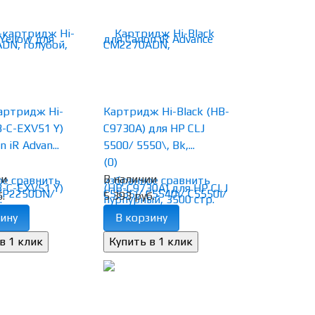
артридж Hi-
Картридж Hi-Black (HB-
B-C-EXV51 Y)
C9730A) для HP CLJ
 iR Advan...
5500/ 5550\, Bk,...
(0)
ии
В наличии
ое
сравнить
избранное
сравнить
.
5 393 руб.
ину
В корзину