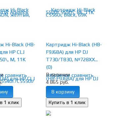
 Hi-Black (HB-
Картридж Hi-Black (HB-
для HP CLJ
F9J68A) для HP DJ
50\, M, 11K
T730/T830, №728XX...
(0)
ии
В наличии
ое
сравнить
избранное
сравнить
.
4 865 руб.
ину
В корзину