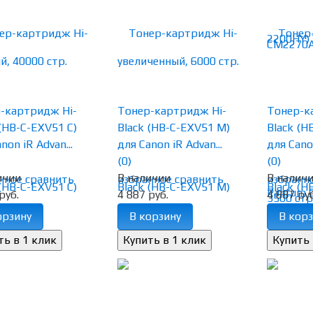
-картридж Hi-
Тонер-картридж Hi-
Тонер-к
 (HB-C-EXV51 C)
Black (HB-C-EXV51 M)
Black (H
non iR Advan...
для Canon iR Advan...
для Canon
(0)
(0)
ичии
В наличии
В налич
нное
сравнить
избранное
сравнить
избранн
руб.
4 887 руб.
4 887 руб
орзину
В корзину
В корз