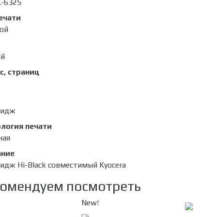
-6325
ечати
ой
ый
с, страниц
ридж
логия печати
ная
ание
идж Hi-Black совместимый Kyocera
омендуем посмотреть
New!