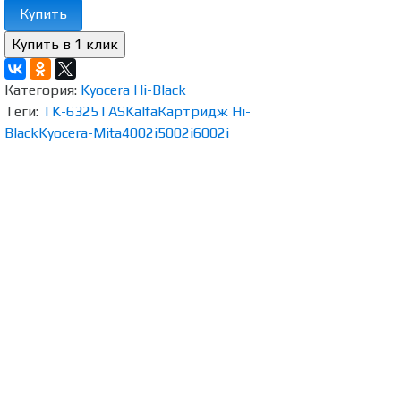
Купить
Категория:
Kyocera Hi-Black
Теги:
TK-6325
TASKalfa
Картридж Hi-
Black
Kyocera-Mita
4002i
5002i
6002i