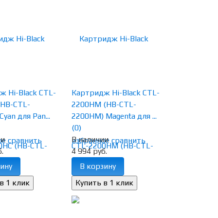
 Hi-Black CTL-
Картридж Hi-Black CTL-
(HB-CTL-
2200HM (HB-CTL-
yan для Pan...
2200HM) Magenta для ...
(0)
ии
В наличии
ое
сравнить
избранное
сравнить
.
4 994 руб.
ину
В корзину