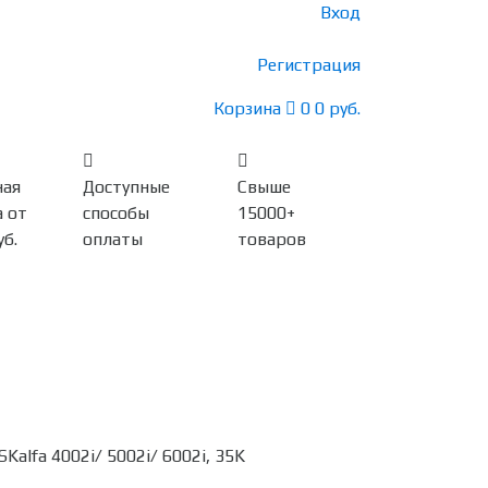
Вход
Регистрация
Корзина
0
0 руб.
ная
Доступные
Свыше
 от
способы
15000+
уб.
оплаты
товаров
alfa 4002i/ 5002i/ 6002i, 35K