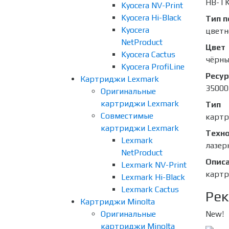
HB-TK
Kyocera NV-Print
Kyocera Hi-Black
Тип п
Kyocera
цветн
NetProduct
Цвет
Kyocera Cactus
чёрн
Kyocera ProfiLine
Ресур
Картриджи Lexmark
35000
Оригинальные
картриджи Lexmark
Тип
Совместимые
карт
картриджи Lexmark
Техно
Lexmark
лазер
NetProduct
Опис
Lexmark NV-Print
картр
Lexmark Hi-Black
Lexmark Cactus
Рек
Картриджи Minolta
Оригинальные
New!
картриджи Minolta