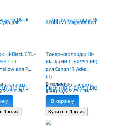
 Hi-Black CTL-
Тонер-картридж Hi-
(HB-CTL-
Black (HB-C-EXV51 BK)
ellow для P...
для Canon iR Adva...
(0)
ии
В наличии
ое
сравнить
избранное
сравнить
.
4 887 руб.
ину
В корзину