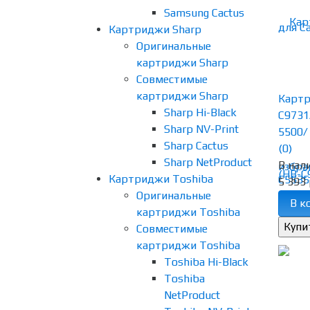
Samsung Cactus
Картриджи Sharp
Оригинальные
картриджи Sharp
Совместимые
картриджи Sharp
Картр
Sharp Hi-Black
C9731
Sharp NV-Print
5500/ 
Sharp Cactus
(0)
Sharp NetProduct
В нал
избра
Картриджи Toshiba
5 393 
Оригинальные
В к
картриджи Toshiba
Совместимые
картриджи Toshiba
Toshiba Hi-Black
Toshiba
NetProduct