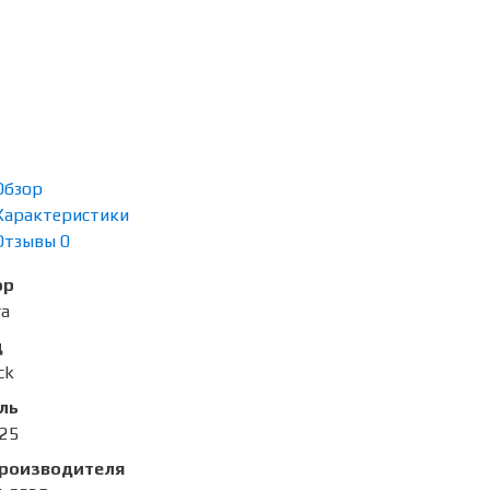
Обзор
Характеристики
Отзывы
0
ор
ra
д
ck
ль
25
производителя