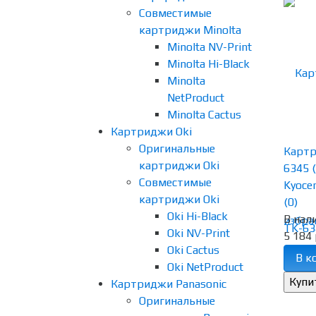
Совместимые
картриджи Minolta
Minolta NV-Print
Minolta Hi-Black
Minolta
NetProduct
Minolta Cactus
Картриджи Oki
Оригинальные
Картр
картриджи Oki
6345 
Совместимые
Kyocer
картриджи Oki
(0)
Oki Hi-Black
В нал
избра
Oki NV-Print
5 184 
Oki Cactus
В к
Oki NetProduct
Картриджи Panasonic
Оригинальные