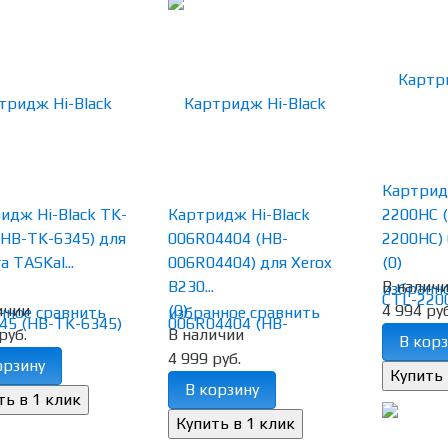
Картридж
идж Hi-Black TK-
Картридж Hi-Black
2200HC 
(HB-TK-6345) для
006R04404 (HB-
2200HC) C
a TASKal...
006R04404) для Xerox
(0)
B230...
В налич
избранн
ичии
(0)
4 994 руб
нное
сравнить
избранное
сравнить
руб.
В наличии
В корз
4 999 руб.
орзину
В корзину