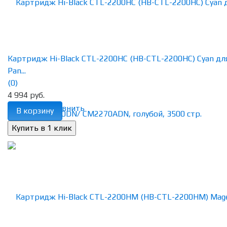
Картридж Hi-Black CTL-2200HC (HB-CTL-2200HC) Cyan дл
Pan...
(0)
4 994 руб.
избранное
сравнить
В корзину