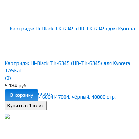
Картридж Hi-Black TK-6345 (HB-TK-6345) для Kyocera
TASKal...
(0)
5 184 руб.
избранное
сравнить
В корзину