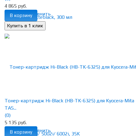
4 865 руб.
избранное
сравнить
В корзину
Тонер-картридж Hi-Black (HB-TK-6325) для Kyocera-Mita
TAS...
(0)
5 135 руб.
избранное
сравнить
В корзину