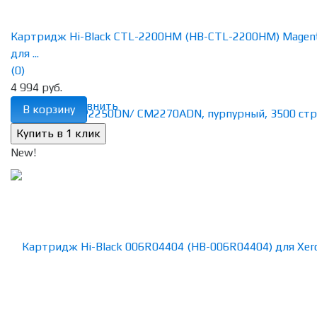
Картридж Hi-Black CTL-2200HM (HB-CTL-2200HM) Magen
для ...
(0)
4 994 руб.
избранное
сравнить
В корзину
New!