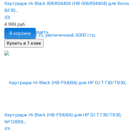
Картридж Hi-Black 006R04404 (HB-006R04404) для Xerox
B230...
(0)
4 999 руб.
избранное
сравнить
В корзину
Картридж Hi-Black (HB-F9J68A) для HP DJ T730/T830,
№728XX...
(0)