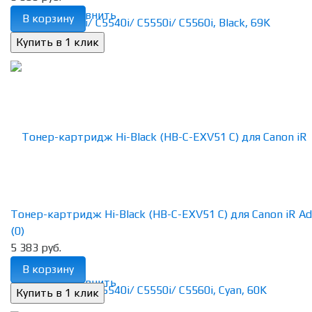
избранное
сравнить
В корзину
Тонер-картридж Hi-Black (HB-C-EXV51 C) для Canon iR Adv
(0)
5 383 руб.
В корзину
избранное
сравнить