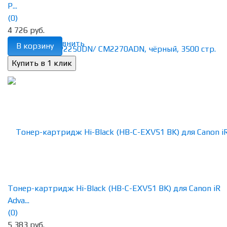
P...
(0)
4 726 руб.
избранное
сравнить
В корзину
Тонер-картридж Hi-Black (HB-C-EXV51 BK) для Canon iR
Adva...
(0)
5 383 руб.