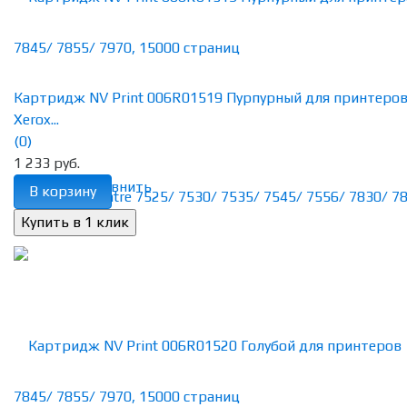
Картридж NV Print 006R01519 Пурпурный для принтеро
Xerox...
(0)
1 233 руб.
избранное
сравнить
В корзину