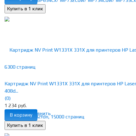
Картридж NV Print W1331X 331X для принтеров HP Lase
408d...
(0)
1 234 руб.
избранное
сравнить
В корзину