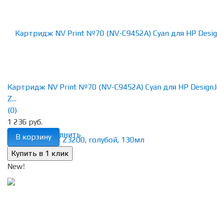
Картридж NV Print №70 (NV-C9452A) Cyan для HP DesignJ
Z...
(0)
1 236 руб.
избранное
сравнить
В корзину
New!