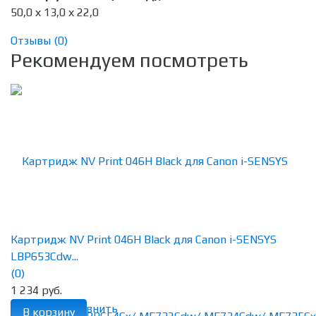
50,0 х 13,0 х 22,0
Отзывы (
0
)
Рекомендуем посмотреть
Картридж NV Print 046H Black для Canon i-SENSYS
LBP653Cdw...
(0)
1 234 руб.
избранное
сравнить
В корзину