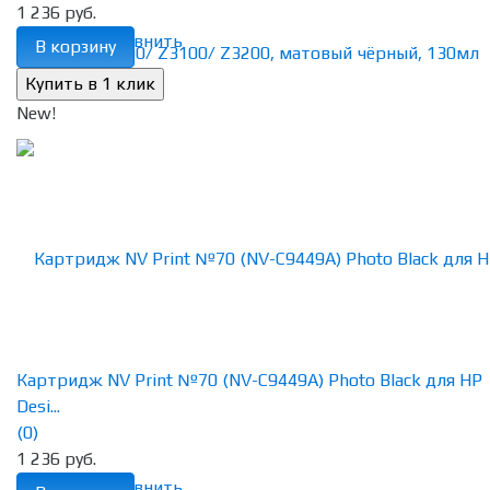
1 236 руб.
избранное
сравнить
В корзину
New!
Картридж NV Print №70 (NV-C9449A) Photo Black для HP
Desi...
(0)
1 236 руб.
избранное
сравнить