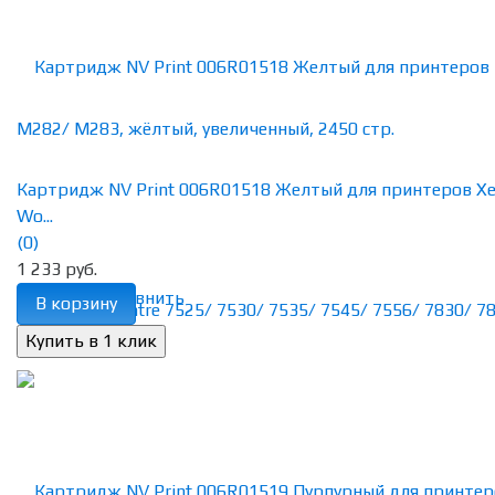
Картридж NV Print 006R01518 Желтый для принтеров Xe
Wo...
(0)
1 233 руб.
избранное
сравнить
В корзину