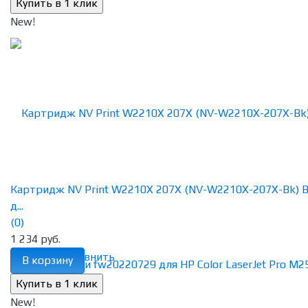
New!
Картридж NV Print W2210X 207X (NV-W2210X-207X-Bk) B
д...
(0)
1 234 руб.
избранное
сравнить
В корзину
New!