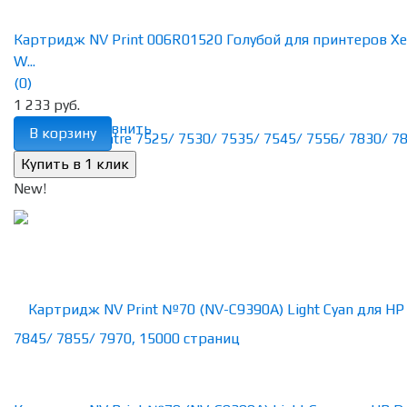
Картридж NV Print 006R01520 Голубой для принтеров Xe
W...
(0)
1 233 руб.
избранное
сравнить
В корзину
New!