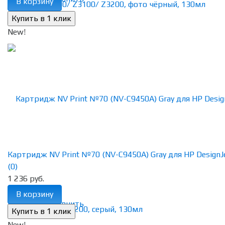
В корзину
New!
Картридж NV Print №70 (NV-C9450A) Gray для HP DesignJet
(0)
1 236 руб.
В корзину
избранное
сравнить
New!