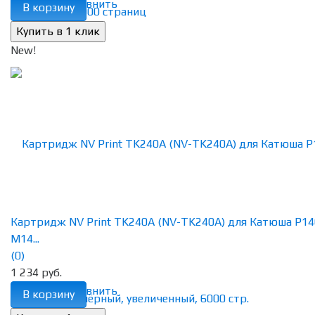
избранное
сравнить
В корзину
New!
Картридж NV Print TK240A (NV-TK240A) для Катюша P14
M14...
(0)
1 234 руб.
избранное
сравнить
В корзину