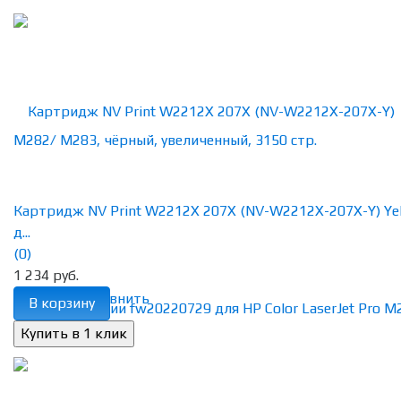
Картридж NV Print W2212X 207X (NV-W2212X-207X-Y) Ye
д...
(0)
1 234 руб.
избранное
сравнить
В корзину