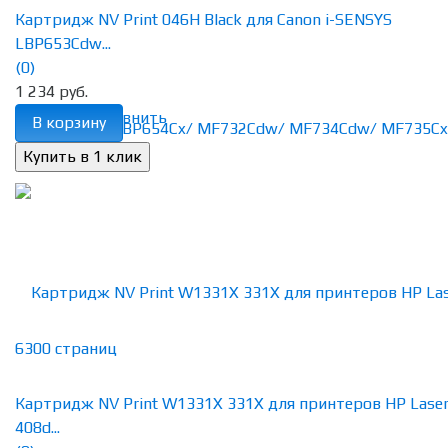
Картридж NV Print 046H Black для Canon i-SENSYS
LBP653Cdw...
(0)
1 234 руб.
избранное
сравнить
В корзину
Картридж NV Print W1331X 331X для принтеров HP Lase
408d...