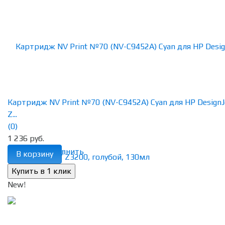
Картридж NV Print №70 (NV-C9452A) Cyan для HP DesignJ
Z...
(0)
1 236 руб.
избранное
сравнить
В корзину
New!