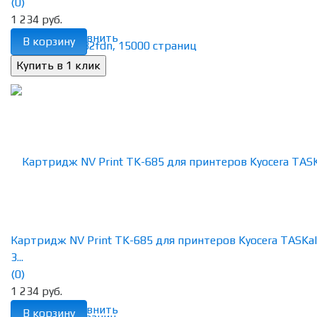
(0)
1 234 руб.
избранное
сравнить
В корзину
Картридж NV Print TK-685 для принтеров Kyocera TASKal
3...
(0)
1 234 руб.
избранное
сравнить
В корзину