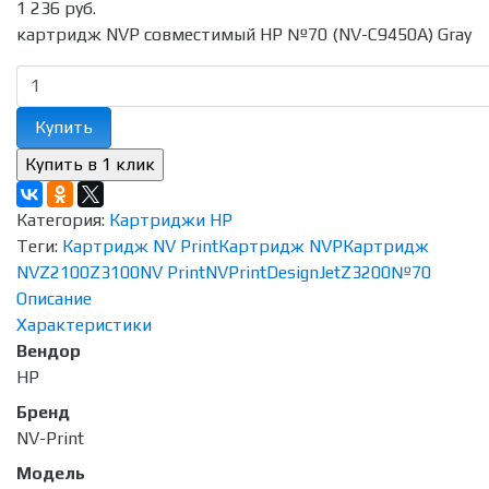
1 236 руб.
картридж NVP совместимый HP №70 (NV-C9450A) Gray
Купить
Категория:
Картриджи HP
Теги:
Картридж NV Print
Картридж NVP
Картридж
NV
Z2100
Z3100
NV Print
NVPrint
DesignJet
Z3200
№70
Описание
Характеристики
Вендор
HP
Бренд
NV-Print
Модель