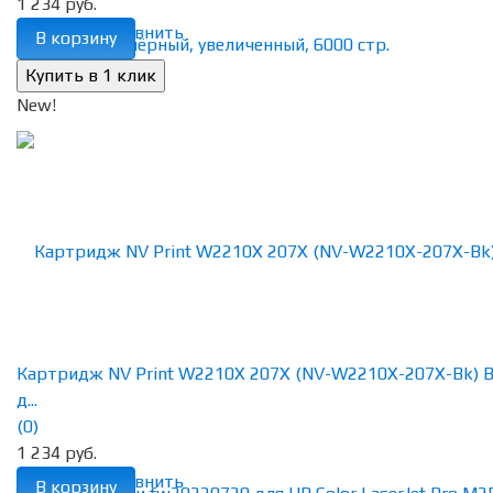
1 234 руб.
избранное
сравнить
В корзину
New!
Картридж NV Print W2210X 207X (NV-W2210X-207X-Bk) B
д...
(0)
1 234 руб.
избранное
сравнить
В корзину