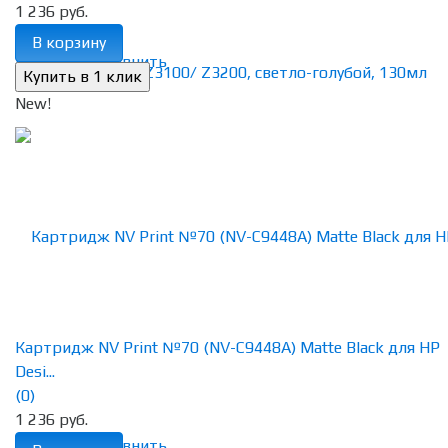
1 236 руб.
В корзину
избранное
сравнить
New!
Картридж NV Print №70 (NV-C9448A) Matte Black для HP
Desi...
(0)
1 236 руб.
избранное
сравнить