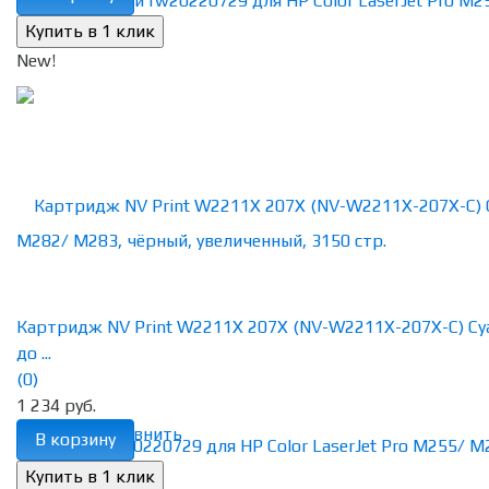
New!
Картридж NV Print W2211X 207X (NV-W2211X-207X-C) Cy
до ...
(0)
1 234 руб.
избранное
сравнить
В корзину