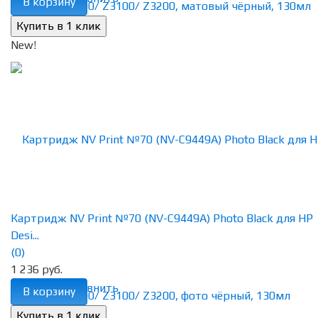
В корзину
New!
Картридж NV Print №70 (NV-C9449A) Photo Black для HP
Desi...
(0)
1 236 руб.
избранное
сравнить
В корзину