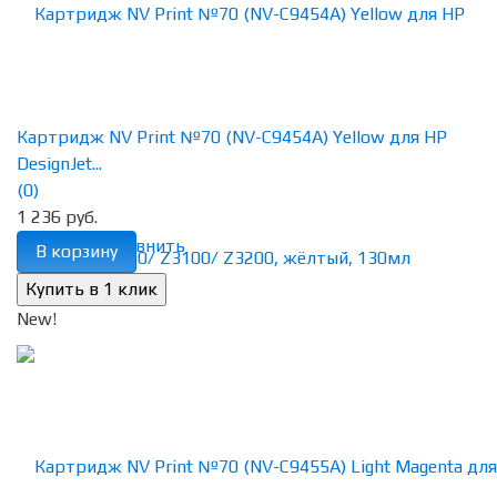
Картридж NV Print №70 (NV-C9454A) Yellow для HP
DesignJet...
(0)
1 236 руб.
избранное
сравнить
В корзину
New!