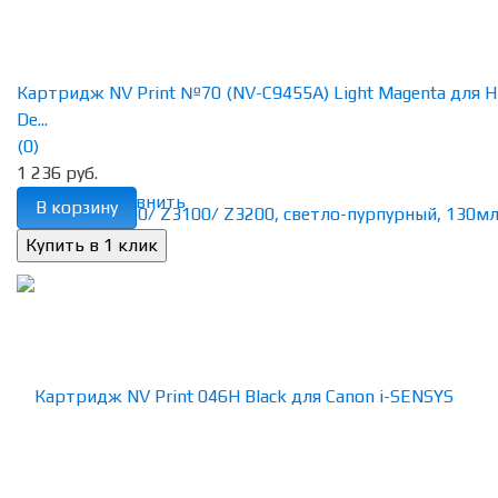
Картридж NV Print №70 (NV-C9455A) Light Magenta для 
De...
(0)
1 236 руб.
избранное
сравнить
В корзину