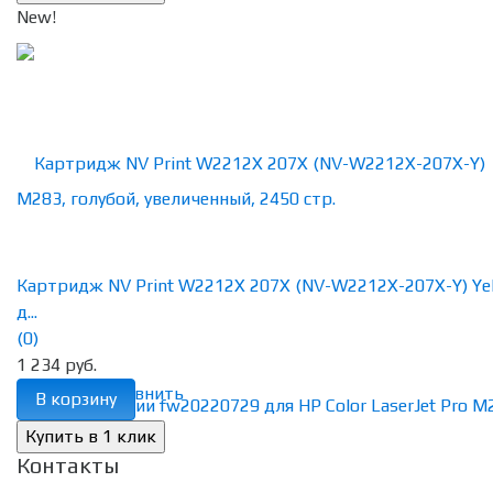
New!
Картридж NV Print W2212X 207X (NV-W2212X-207X-Y) Ye
д...
(0)
1 234 руб.
избранное
сравнить
В корзину
Контакты