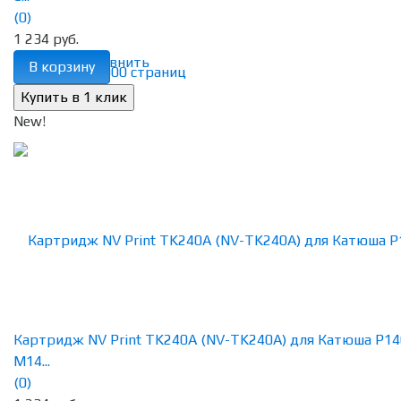
(0)
1 234 руб.
избранное
сравнить
В корзину
New!
Картридж NV Print TK240A (NV-TK240A) для Катюша P14
M14...
(0)