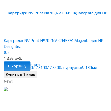
Картридж NV Print №70 (NV-C9453A) Magenta для HP
DesignJe...
(0)
1 236 руб.
избранное
сравнить
В корзину
New!