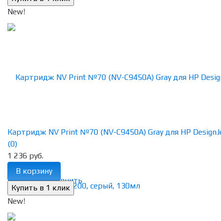
New!
Картридж NV Print №70 (NV-C9450A) Gray для HP DesignJet
(0)
1 236 руб.
В корзину
избранное
сравнить
New!