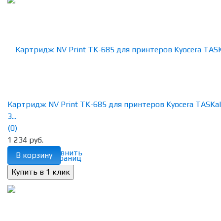
Картридж NV Print TK-685 для принтеров Kyocera TASKal
3...
(0)
1 234 руб.
избранное
сравнить
В корзину