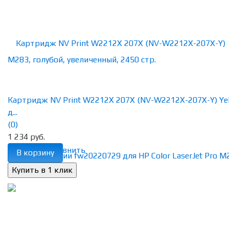
Картридж NV Print W2212X 207X (NV-W2212X-207X-Y) Ye
д...
(0)
1 234 руб.
избранное
сравнить
В корзину