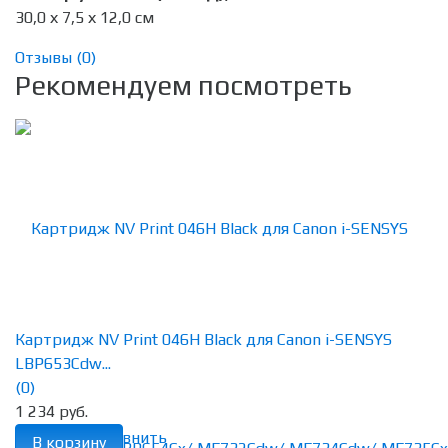
30,0 х 7,5 х 12,0 см
Отзывы (
0
)
Рекомендуем посмотреть
Картридж NV Print 046H Black для Canon i-SENSYS
LBP653Cdw...
(0)
1 234 руб.
избранное
сравнить
В корзину