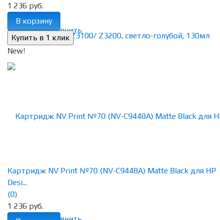
1 236 руб.
В корзину
избранное
сравнить
New!
Картридж NV Print №70 (NV-C9448A) Matte Black для HP
Desi...
(0)
1 236 руб.
избранное
сравнить