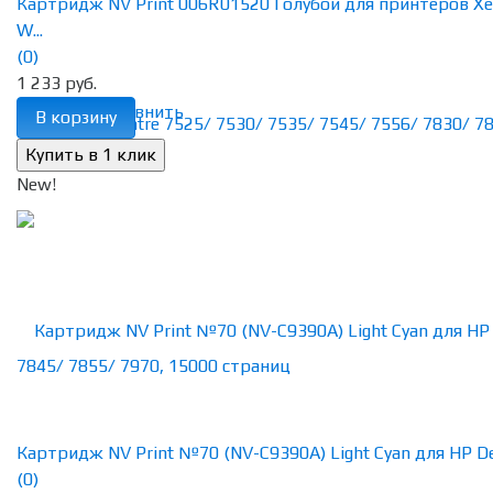
Картридж NV Print 006R01520 Голубой для принтеров Xe
W...
(0)
1 233 руб.
избранное
сравнить
В корзину
New!
Картридж NV Print №70 (NV-C9390A) Light Cyan для HP Des
(0)