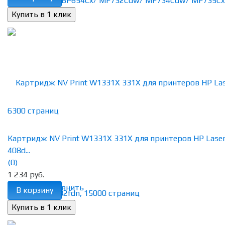
Картридж NV Print W1331X 331X для принтеров HP Lase
408d...
(0)
1 234 руб.
избранное
сравнить
В корзину