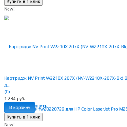
New!
Картридж NV Print W2210X 207X (NV-W2210X-207X-Bk) B
д...
(0)
1 234 руб.
избранное
сравнить
В корзину
New!