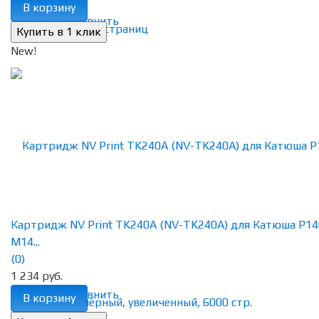
В корзину
избранное
сравнить
New!
Картридж NV Print TK240A (NV-TK240A) для Катюша P14
M14...
(0)
1 234 руб.
избранное
сравнить
В корзину