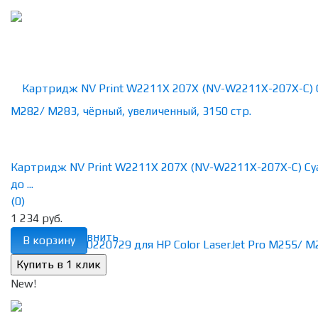
Картридж NV Print W2211X 207X (NV-W2211X-207X-C) Cy
до ...
(0)
1 234 руб.
избранное
сравнить
В корзину
New!