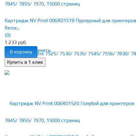
Картридж NV Print 006R01519 Пурпурный для принтеро
Xerox...
(0)
1 233 руб.
избранное
сравнить
В корзину