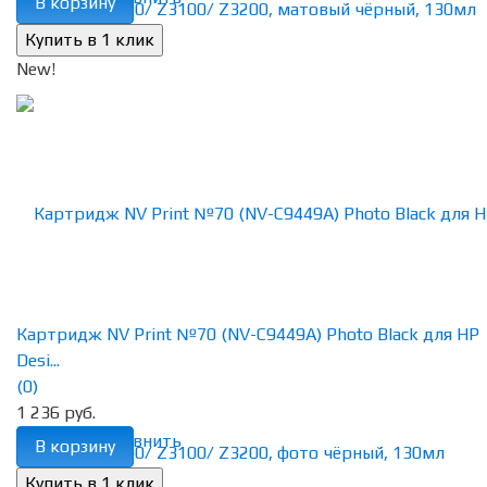
В корзину
New!
Картридж NV Print №70 (NV-C9449A) Photo Black для HP
Desi...
(0)
1 236 руб.
избранное
сравнить
В корзину