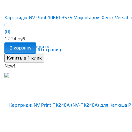
Картридж NV Print 106R03535 Magenta для Xerox VersaLi
C...
(0)
1 234 руб.
избранное
сравнить
В корзину
New!