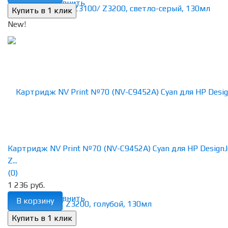
избранное
сравнить
New!
Картридж NV Print №70 (NV-C9452A) Cyan для HP DesignJ
Z...
(0)
1 236 руб.
избранное
сравнить
В корзину