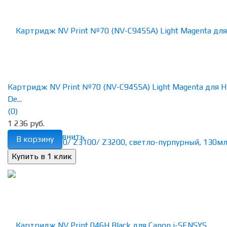
Картридж NV Print №70 (NV-C9455A) Light Magenta для 
De...
(0)
1 236 руб.
избранное
сравнить
В корзину