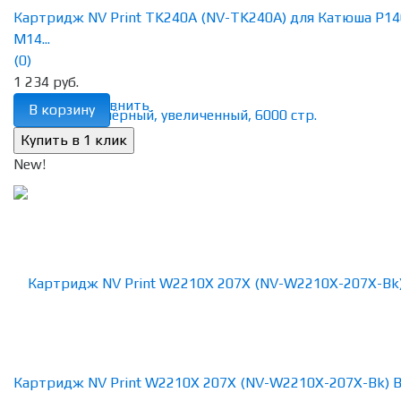
Картридж NV Print TK240A (NV-TK240A) для Катюша P14
M14...
(0)
1 234 руб.
избранное
сравнить
В корзину
New!
Картридж NV Print W2210X 207X (NV-W2210X-207X-Bk) B