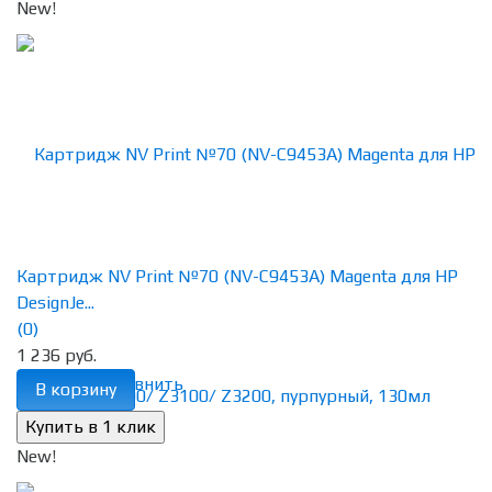
New!
Картридж NV Print №70 (NV-C9453A) Magenta для HP
DesignJe...
(0)
1 236 руб.
избранное
сравнить
В корзину
New!