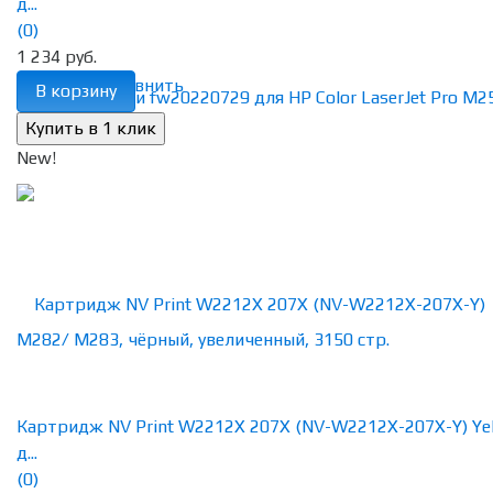
д...
(0)
1 234 руб.
избранное
сравнить
В корзину
New!
Картридж NV Print W2212X 207X (NV-W2212X-207X-Y) Ye
д...
(0)