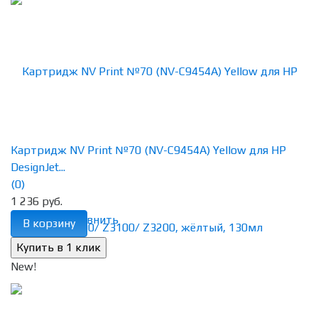
Картридж NV Print №70 (NV-C9454A) Yellow для HP
DesignJet...
(0)
1 236 руб.
избранное
сравнить
В корзину
New!