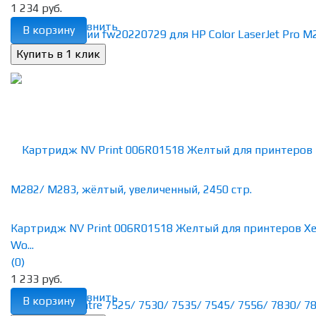
1 234 руб.
избранное
сравнить
В корзину
Картридж NV Print 006R01518 Желтый для принтеров Xe
Wo...
(0)
1 233 руб.
избранное
сравнить
В корзину