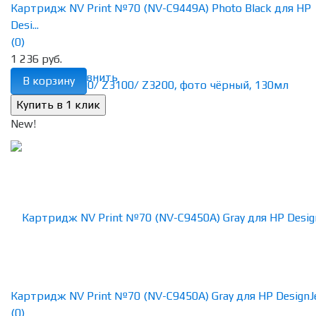
Картридж NV Print №70 (NV-C9449A) Photo Black для HP
Desi...
(0)
1 236 руб.
избранное
сравнить
В корзину
New!
Картридж NV Print №70 (NV-C9450A) Gray для HP DesignJet
(0)