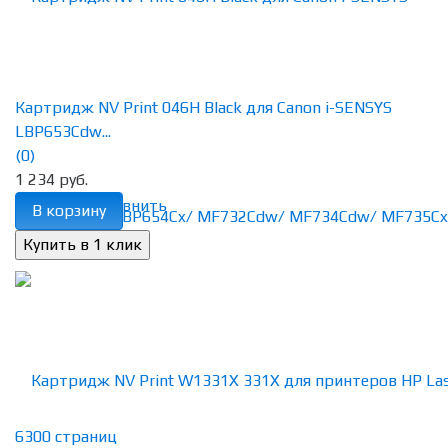
Картридж NV Print 046H Black для Canon i-SENSYS
LBP653Cdw...
(0)
1 234 руб.
избранное
сравнить
В корзину