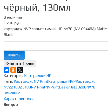
чёрный, 130мл
В наличии
1 236 руб.
картридж NVP совместимый HP №70 (NV-C9448A) Matte
Black
Купить
Категория:
Картриджи HP
Теги:
Картридж NV Print
Картридж NVP
Картридж
NV
Z2100
Z3100
NV Print
NVPrint
DesignJet
Z3200
№70
Описание
Характеристики
Вендор