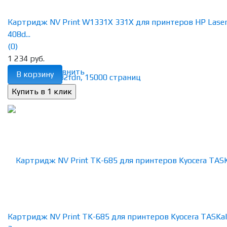
Картридж NV Print W1331X 331X для принтеров HP Lase
408d...
(0)
1 234 руб.
избранное
сравнить
В корзину
Картридж NV Print TK-685 для принтеров Kyocera TASKal