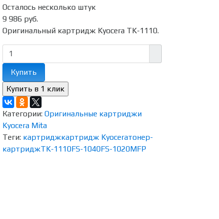
Осталось несколько штук
9 986 руб.
Оригинальный картридж Kyocera TK-1110.
Купить
Категории:
Оригинальные картриджи
Kyocera Mita
Теги:
картридж
картридж Kyocera
тонер-
картридж
TK-1110
FS-1040
FS-1020MFP