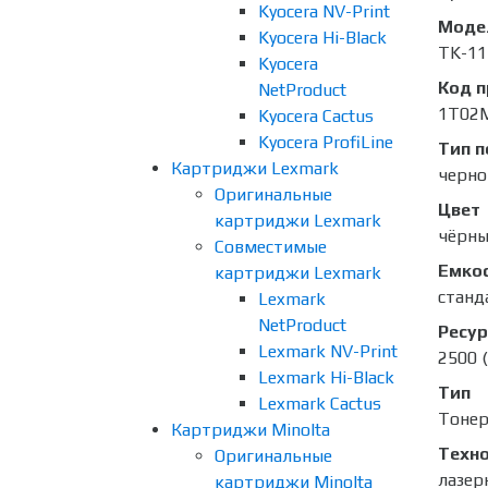
Kyocera NV-Print
Моде
Kyocera Hi-Black
TK-11
Kyocera
Код 
NetProduct
1T02
Kyocera Cactus
Kyocera ProfiLine
Тип п
Картриджи Lexmark
черно
Оригинальные
Цвет
картриджи Lexmark
чёрн
Совместимые
Емко
картриджи Lexmark
станд
Lexmark
NetProduct
Ресур
Lexmark NV-Print
2500 
Lexmark Hi-Black
Тип
Lexmark Cactus
Тоне
Картриджи Minolta
Техно
Оригинальные
лазер
картриджи Minolta