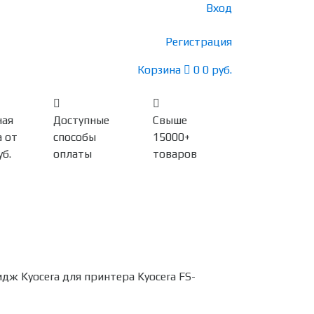
Вход
Регистрация
Корзина
0
0 руб.
ная
Доступные
Свыше
 от
способы
15000+
уб.
оплаты
товаров
 Kyocera для принтера Kyocera FS-