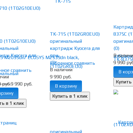
Картрид
TK-715 (1T02GR0EU0)
8375C (
0 (1T02G10EU0)
оригинальный
оригинал
нальный
картридж Kyocera для
(0)
идж Kyocera для
при...
В налич
избранн
(0)
9 990 руб
избранное
сравнить
В наличии
нное
сравнить
В корз
ичии
9 990 руб.
 руб.
9 990 руб.
В корзину
орзину