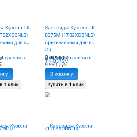
ж Kyocera TK-
Картридж Kyocera TK-
1T02XDCNL0)
8375M (1T02XDBNL0)
ьный для п...
оригинальный для п...
(0)
ии
В наличии
ое
сравнить
избранное
сравнить
.
9 990 руб.
ину
В корзину