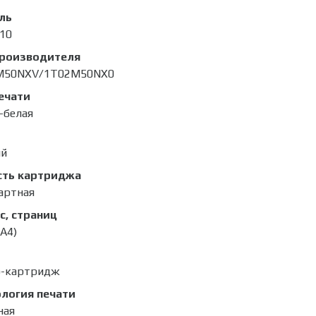
ль
10
производителя
M50NXV/1T02M50NX0
ечати
-белая
ый
сть картриджа
артная
с, страниц
(A4)
р-картридж
логия печати
ная