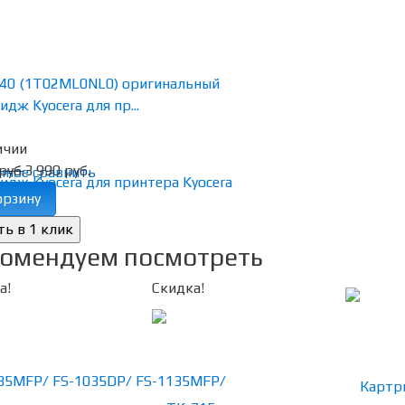
40 (1T02ML0NL0) оригинальный
идж Kyocera для пр...
ичии
руб.
3 990 руб.
нное
сравнить
орзину
омендуем посмотреть
а!
Скидка!