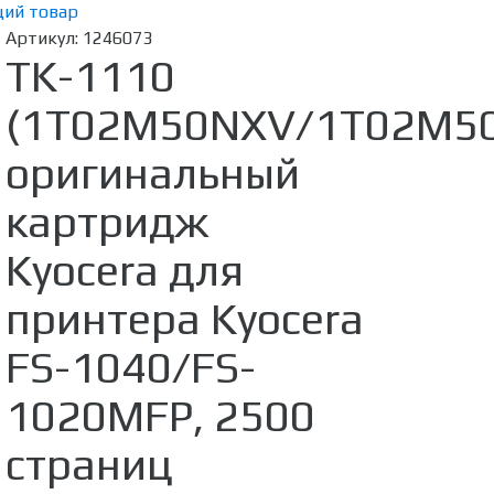
ий товар
Артикул:
1246073
TK-1110
(1T02M50NXV/1T02M5
оригинальный
картридж
Kyocera для
принтера Kyocera
FS-1040/FS-
1020MFP, 2500
страниц