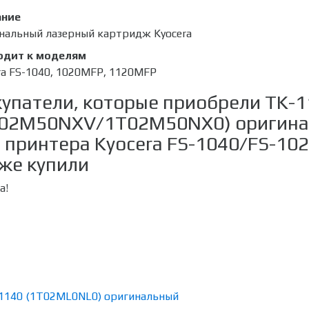
ание
нальный лазерный картридж Kyocera
одит к моделям
ra FS-1040, 1020MFP, 1120MFP
упатели, которые приобрели TK-
T02M50NXV/1T02M50NX0) оригинал
 принтера Kyocera FS-1040/FS-102
же купили
а!