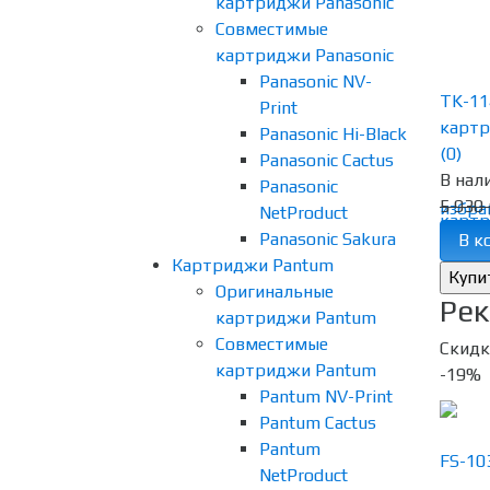
картриджи Panasonic
Совместимые
картриджи Panasonic
Panasonic NV-
TK-11
Print
картр
Panasonic Hi-Black
(0)
Panasonic Cactus
В нал
Panasonic
5 930 
избра
NetProduct
Panasonic Sakura
В к
Картриджи Pantum
Оригинальные
Рек
картриджи Pantum
Совместимые
Скидк
картриджи Pantum
-19%
Pantum NV-Print
Pantum Cactus
Pantum
NetProduct