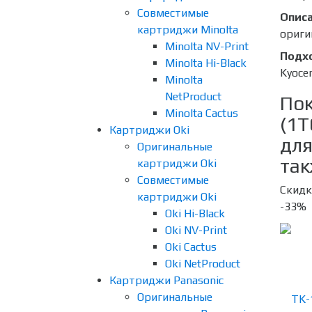
Совместимые
Опис
картриджи Minolta
ориги
Minolta NV-Print
Подх
Minolta Hi-Black
Kyoce
Minolta
NetProduct
Пок
Minolta Cactus
(1
Картриджи Oki
для
Оригинальные
так
картриджи Oki
Совместимые
Скидк
картриджи Oki
-33%
Oki Hi-Black
Oki NV-Print
Oki Cactus
Oki NetProduct
Картриджи Panasonic
Оригинальные