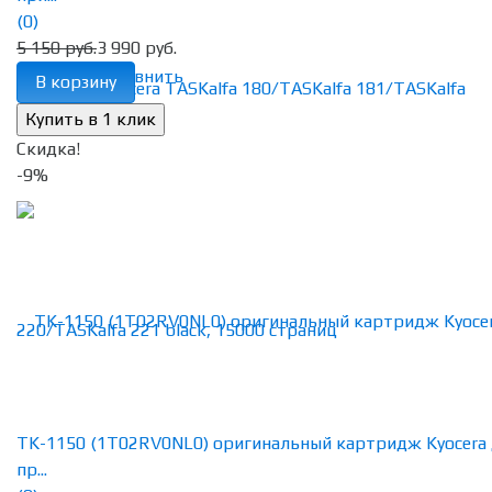
(0)
5 150 руб.
3 990 руб.
избранное
сравнить
В корзину
Скидка!
-9%
TK-1150 (1T02RV0NL0) оригинальный картридж Kyocera
пр...