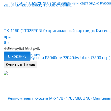
TK-1160 (1T02RY0NL0) оригинальный картридж Kyocera 
пр...
(0)
4 250 руб.
3 590 руб.
избранное
сравнить
В корзину