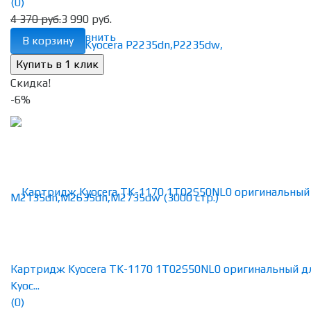
(0)
4 370 руб.
3 990 руб.
избранное
сравнить
В корзину
Скидка!
-6%
Картридж Kyocera TK-1170 1T02S50NL0 оригинальный д
Kyoc...
(0)