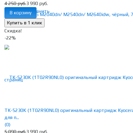
4 250 руб.
3 990 руб.
избранное
сравнить
В корзину
Скидка!
-22%
TK-5230K (1T02R90NL0) оригинальный картридж Kyocer
для п...
(0)
5 090 руб.
3 990 руб.