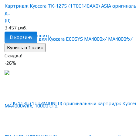
Картридж Kyocera TK-1275 (1T0C140AX0) ASIA оригинал
д...
(0)
3 457 руб.
избранное
сравнить
В корзину
Скидка!
-26%