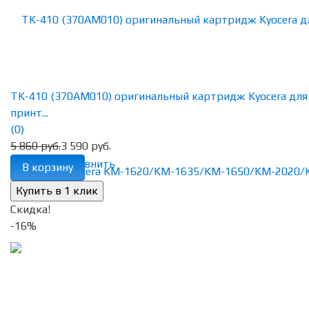
TK-410 (370АМ010) оригинальный картридж Kyocera для
принт...
(0)
5 860 руб.
3 590 руб.
избранное
сравнить
В корзину
Скидка!
-16%