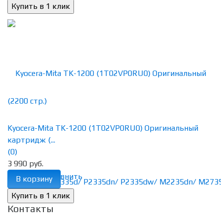
Kyocera-Mita TK-1200 (1T02VP0RU0) Оригинальный
картридж (...
(0)
3 990 руб.
избранное
сравнить
В корзину
Контакты