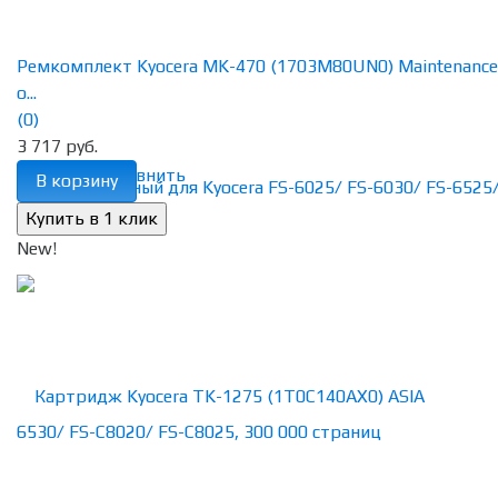
Ремкомплект Kyocera MK-470 (1703M80UN0) Maintenance 
о...
(0)
3 717 руб.
избранное
сравнить
В корзину
New!