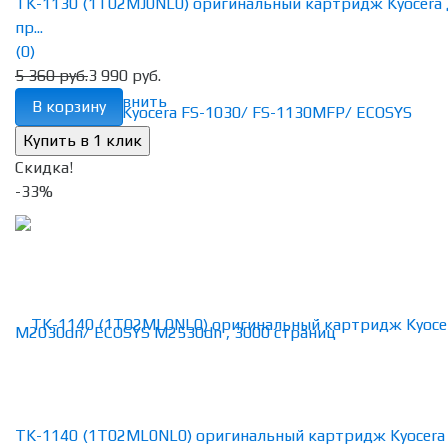
TK-1130 (1T02MJ0NL0) оригинальный картридж Kyocera 
пр...
(0)
5 360 руб.
3 990 руб.
избранное
сравнить
В корзину
Скидка!
-33%
TK-1140 (1T02ML0NL0) оригинальный картридж Kyocera