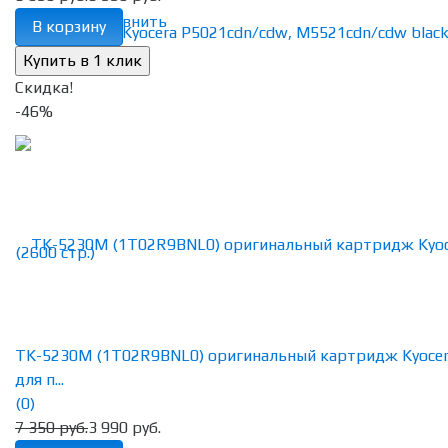
избранное
сравнить
В корзину
Скидка!
-46%
TK-5230M (1T02R9BNL0) оригинальный картридж Kyoce
для п...
(0)
7 350 руб.
3 990 руб.