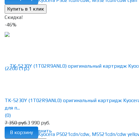
Скидка!
-46%
TK-5230Y (1T02R9ANL0) оригинальный картридж Kyocer
для п...
(0)
7 350 руб.
3 990 руб.
избранное
сравнить
В корзину