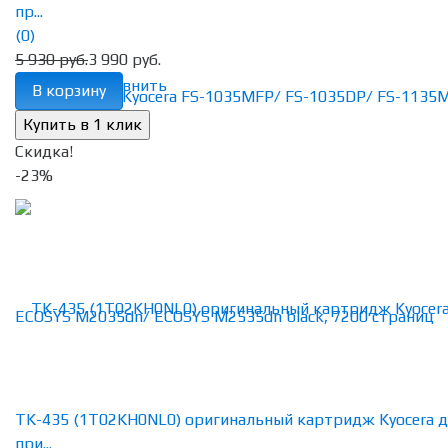
пр...
(0)
5 930 руб.
3 990 руб.
избранное
сравнить
В корзину
Скидка!
-23%
TK-435 (1T02KH0NL0) оригинальный картридж Kyocera 
при...