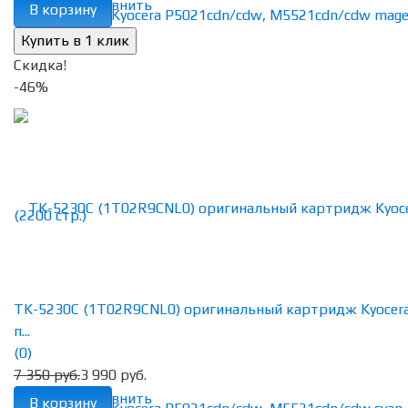
избранное
сравнить
В корзину
Скидка!
-46%
TK-5230C (1T02R9CNL0) оригинальный картридж Kyocer
п...
(0)
7 350 руб.
3 990 руб.
избранное
сравнить
В корзину