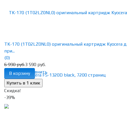
TK-170 (1T02LZ0NL0) оригинальный картридж Kyocera д
при...
(0)
6 990 руб.
3 590 руб.
избранное
сравнить
В корзину
Скидка!
-39%