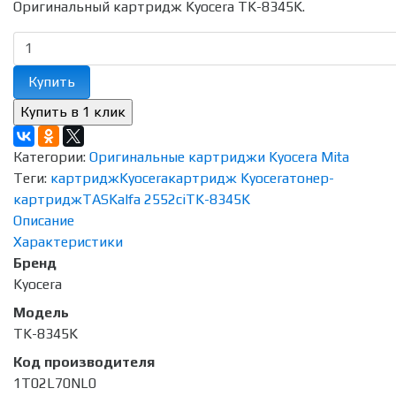
Оригинальный картридж Kyocera TK-8345K.
Купить
Категории:
Оригинальные картриджи Kyocera Mita
Теги:
картридж
Kyocera
картридж Kyocera
тонер-
картридж
TASKalfa 2552ci
TK-8345K
Описание
Характеристики
Бренд
Kyocera
Модель
TK-8345K
Код производителя
1T02L70NL0