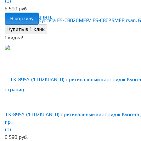
(0)
6 590 руб.
избранное
сравнить
В корзину
Скидка!
TK-895Y (1T02K0ANL0) оригинальный картридж Kyocera 
пр...
(0)
6 590 руб.