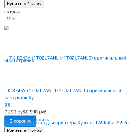
Скидка!
-10%
TK-8345Y (1T02L7ANL1/1T02L7ANL0) оригинальный
картридж Ky...
(0)
7 290 руб.
6 590 руб.
избранное
сравнить
В корзину