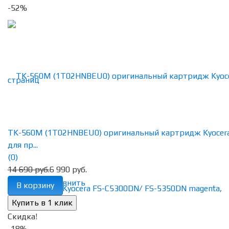
-52%
TK-560M (1T02HNBEU0) оригинальный картридж Kyocer
для пр...
(0)
14 690 руб.
6 990 руб.
избранное
сравнить
В корзину
Скидка!
-18%