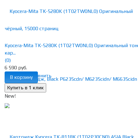
Kyocera-Mita TK-5280K (1T02TW0NL0) Оригинальный тон
кар...
(0)
6 590 руб.
избранное
сравнить
В корзину
New!