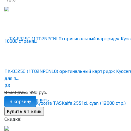
TK-8325C (1T02NPCNL0) оригинальный картридж Kyocer
для п...
(0)
8 560 руб.
6 990 руб.
избранное
сравнить
В корзину
Скидка!