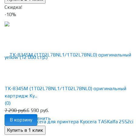
Скидка!
-10%
TK-8345M (1T02L7BNL1/1T02L7BNL0) оригинальный
картридж Ky...
(0)
7 290 руб.
6 590 руб.
избранное
сравнить
В корзину