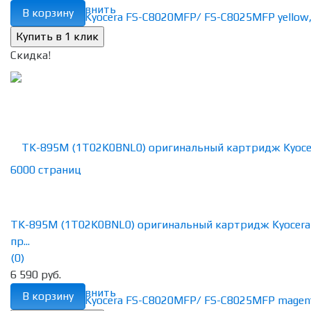
избранное
сравнить
В корзину
Скидка!
TK-895M (1T02K0BNL0) оригинальный картридж Kyocera
пр...
(0)
6 590 руб.
избранное
сравнить
В корзину