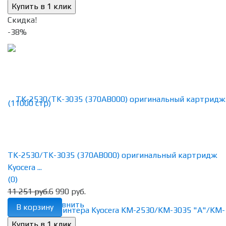
Скидка!
-38%
TK-2530/TK-3035 (370AB000) оригинальный картридж
Kyocera ...
(0)
11 251 руб.
6 990 руб.
избранное
сравнить
В корзину