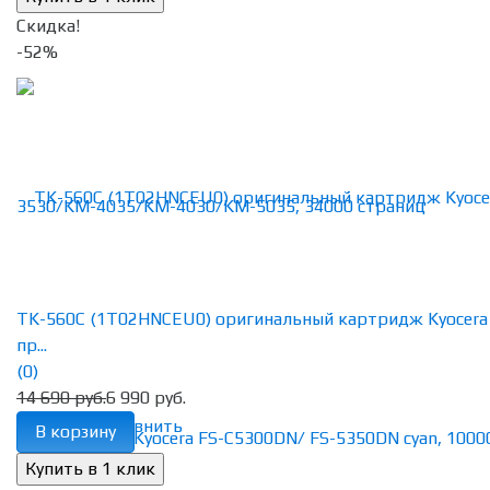
Скидка!
-52%
TK-560C (1T02HNCEU0) оригинальный картридж Kyocera
пр...
(0)
14 690 руб.
6 990 руб.
избранное
сравнить
В корзину