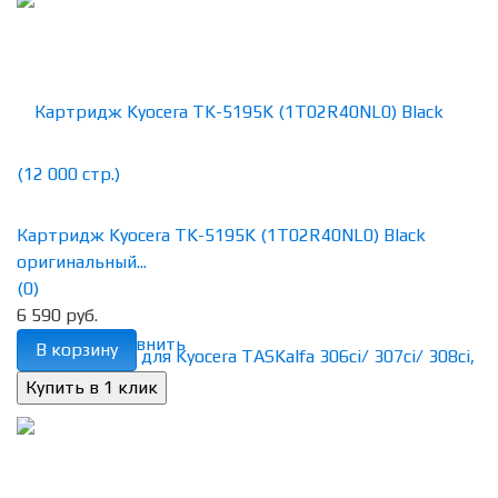
Картридж Kyocera TK-5195K (1T02R40NL0) Black
оригинальный...
(0)
6 590 руб.
избранное
сравнить
В корзину