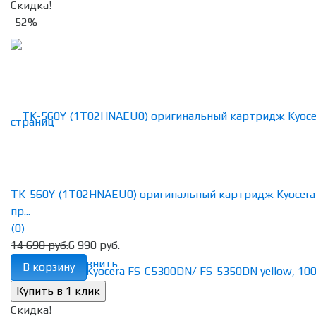
Скидка!
-52%
TK-560Y (1T02HNAEU0) оригинальный картридж Kyocera
пр...
(0)
14 690 руб.
6 990 руб.
избранное
сравнить
В корзину
Скидка!