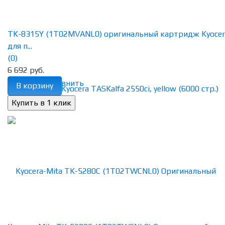
TK-8315Y (1T02MVANL0) оригинальный картридж Kyocer
для п...
(0)
6 692 руб.
избранное
сравнить
В корзину