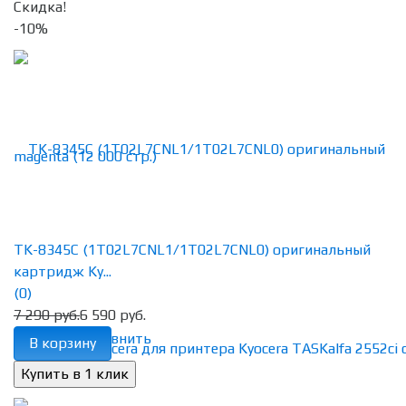
Скидка!
-10%
TK-8345C (1T02L7CNL1/1T02L7CNL0) оригинальный
картридж Ky...
(0)
7 290 руб.
6 590 руб.
избранное
сравнить
В корзину