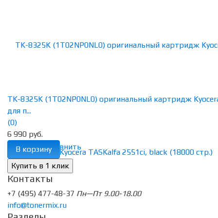
TK-8325K (1T02NP0NL0) оригинальный картридж Kyocer
для п...
(0)
6 990 руб.
избранное
сравнить
В корзину
Контакты
+7 (495) 477-48-37
Пн—Пт 9.00-18.00
info@tonermix.ru
Разделы