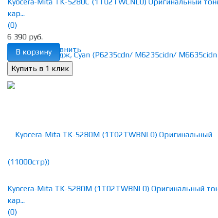
Kyocera-Mita TK-5280C (1T02TWCNL0) Оригинальный тон
кар...
(0)
6 390 руб.
избранное
сравнить
В корзину
Kyocera-Mita TK-5280M (1T02TWBNL0) Оригинальный то
кар...
(0)