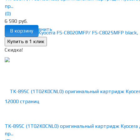
пр...
(0)
6 590 руб.
избранное
сравнить
В корзину
Скидка!
TK-895C (1T02K0CNL0) оригинальный картридж Kyocera 
пр...