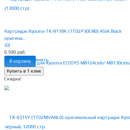
Картридж Kyocera TK-8118K (1T02P30CN0) ASIA Black
оригина...
(0)
6 590 руб.
избранное
сравнить
В корзину
Скидка!