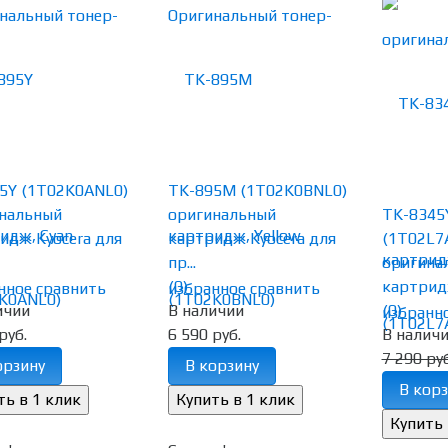
5Y (1T02K0ANL0)
TK-895M (1T02K0BNL0)
нальный
оригинальный
TK-8345
идж Kyocera для
картридж Kyocera для
(1T02L7
пр...
оригина
(0)
картридж
нное
сравнить
избранное
сравнить
ичии
В наличии
(0)
избранн
руб.
6 590 руб.
В налич
7 290 руб
орзину
В корзину
В корз