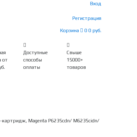
Вход
Регистрация
Корзина
0
0 руб.
ная
Доступные
Свыше
 от
способы
15000+
уб.
оплаты
товаров
-картридж, Magenta P6235cdn/ M6235cidn/