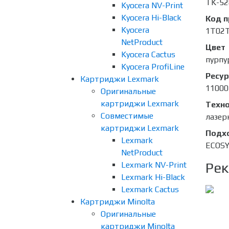
TK-5
Kyocera NV-Print
Kyocera Hi-Black
Код 
Kyocera
1T02
NetProduct
Цвет
Kyocera Cactus
пурпу
Kyocera ProfiLine
Ресур
Картриджи Lexmark
11000
Оригинальные
картриджи Lexmark
Техно
Совместимые
лазер
картриджи Lexmark
Подх
Lexmark
ECOSY
NetProduct
Рек
Lexmark NV-Print
Lexmark Hi-Black
Lexmark Cactus
Картриджи Minolta
Оригинальные
картриджи Minolta