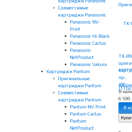
картриджи Panasonic
Совместимые
картриджи Panasonic
Panasonic NV-
Print
Panasonic Hi-Black
Panasonic Cactus
Panasonic
TK-89
NetProduct
ориги
Panasonic Sakura
картр
Картриджи Pantum
пр...
Оригинальные
(0)
избра
картриджи Pantum
В нал
Совместимые
6 590 
картриджи Pantum
Pantum NV-Print
В к
Pantum Cactus
Pantum
NetProduct