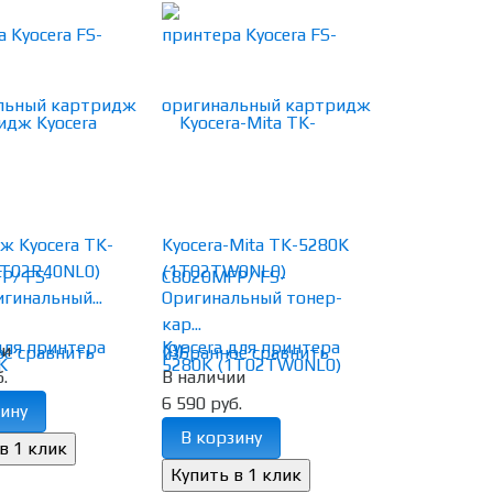
ж Kyocera TK-
Kyocera-Mita TK-5280K
1T02R40NL0)
(1T02TW0NL0)
игинальный...
Оригинальный тонер-
кар...
ии
(0)
ое
сравнить
избранное
сравнить
.
В наличии
6 590 руб.
ину
В корзину