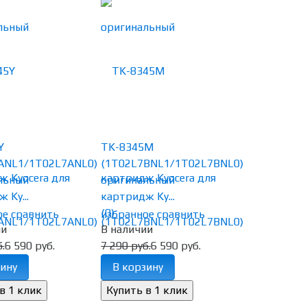
Y
TK-8345M
ANL1/1T02L7ANL0)
(1T02L7BNL1/1T02L7BNL0)
льный
оригинальный
 Ky...
картридж Ky...
(0)
ое
сравнить
избранное
сравнить
ии
В наличии
.
6 590 руб.
7 290 руб.
6 590 руб.
ину
В корзину