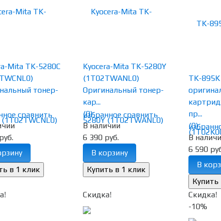
ra-Mita TK-5280C
Kyocera-Mita TK-5280Y
2TWCNL0)
(1T02TWANL0)
TK-895K
нальный тонер-
Оригинальный тонер-
оригина
кар...
картрид
(0)
пр...
нное
сравнить
избранное
сравнить
ичии
В наличии
(0)
избранн
руб.
6 390 руб.
В налич
6 590 руб
орзину
В корзину
В корз
а!
Скидка!
Скидка!
-10%