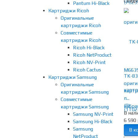
Скидк
Pantum Hi-Black
Картриджи Ricoh
Оригинальные
картриджи Ricoh
Совместимые
картриджи Ricoh
Ricoh Hi-Black
Ricoh NetProduct
Ricoh NV-Print
Ricoh Cactus
TK-83
Картриджи Samsung
ориги
Оригинальные
картр
картриджи Samsung
п...
Совместимые
(0)
избра
картриджи Samsung
В нал
Samsung NV-Print
6 590 
Samsung Hi-Black
Samsung
В к
NetProduct