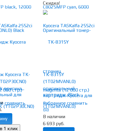
Скидка!
ж Kyocera TK-
TK-8315Y
1T02P30CN0)
(1T02MVANL0)
k оригина...
оригинальный
картридж Kyocera для
ии
п...
ое
сравнить
избранное
сравнить
.
(0)
В наличии
ину
6 693 руб.