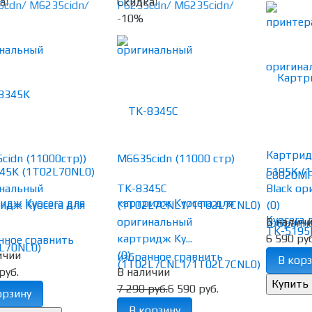
а!
Скидка!
-10%
Картрид
45K (1T02L70NL0)
5195K (
нальный
TK-8345C
Black ор
идж Kyocera для
(1T02L7CNL1/1T02L7CNL0)
(0)
оригинальный
В налич
избранн
картридж Ky...
6 590 руб
нное
сравнить
ичии
(0)
избранное
сравнить
В корз
руб.
В наличии
7 290 руб.
6 590 руб.
орзину
В корзину