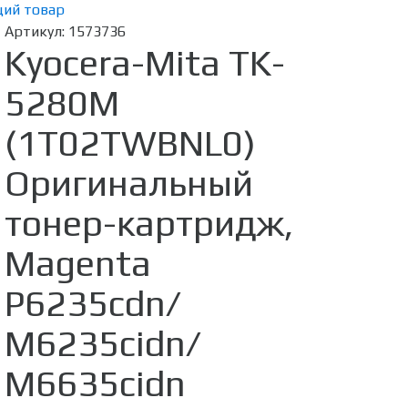
ий товар
Артикул:
1573736
Kyocera-Mita TK-
5280M
(1T02TWBNL0)
Оригинальный
тонер-картридж,
Magenta
P6235cdn/
M6235cidn/
M6635cidn