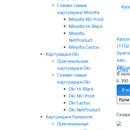
Совместимые
картриджи Minolta
Minolta NV-Print
Minolta Hi-Black
Minolta
Kyoce
NetProduct
(1T0
Minolta Cactus
Ориги
Картриджи Oki
кар...
Оригинальные
(0)
избра
картриджи Oki
В нал
Совместимые
6 390 
картриджи Oki
Oki Hi-Black
В к
Oki NV-Print
Oki Cactus
Oki NetProduct
Скидк
Картриджи Panasonic
Оригинальные