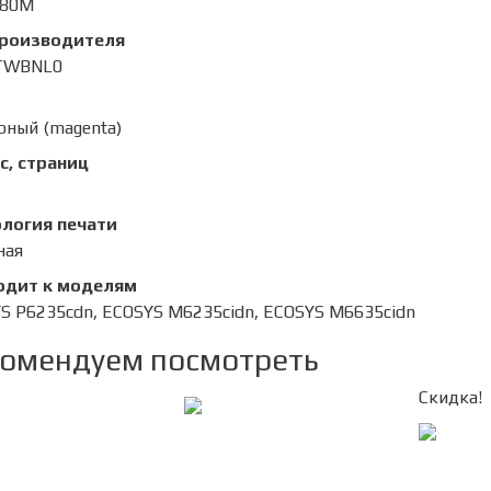
280M
производителя
TWBNL0
рный (magenta)
с, страниц
логия печати
ная
одит к моделям
S P6235cdn, ECOSYS M6235cidn, ECOSYS M6635cidn
омендуем посмотреть
Скидка!