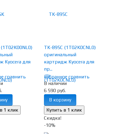
 (1T02K00NL0)
TK-895C (1T02K0CNL0)
льный
оригинальный
ж Kyocera для
картридж Kyocera для
пр...
(0)
ое
сравнить
избранное
сравнить
ии
В наличии
.
6 590 руб.
ину
В корзину
Скидка!
-10%