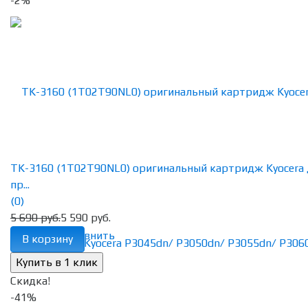
-2%
TK-3160 (1T02T90NL0) оригинальный картридж Kyocera 
пр...
(0)
5 690 руб.
5 590 руб.
избранное
сравнить
В корзину
Скидка!
-41%