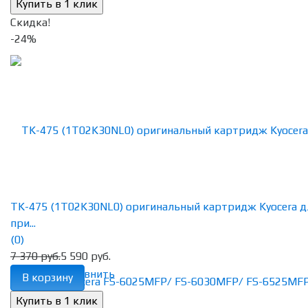
Скидка!
-24%
TK-475 (1T02K30NL0) оригинальный картридж Kyocera д
при...
(0)
7 370 руб.
5 590 руб.
избранное
сравнить
В корзину