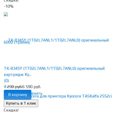
Скидка!
-10%
TK-8345Y (1T02L7ANL1/1T02L7ANL0) оригинальный
картридж Ky...
(0)
7 290 руб.
6 590 руб.
избранное
сравнить
В корзину
Скидка!