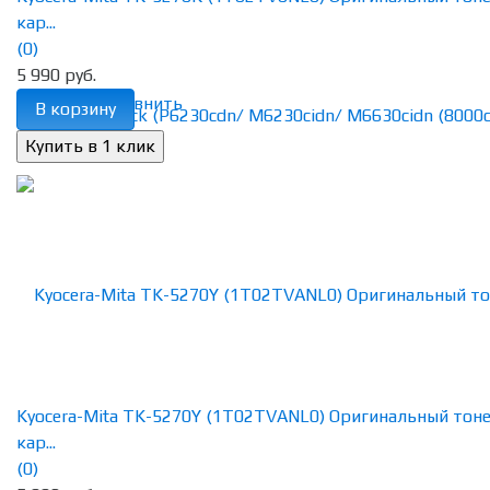
кар...
(0)
5 990 руб.
избранное
сравнить
В корзину
Kyocera-Mita TK-5270Y (1T02TVANL0) Оригинальный тон
кар...
(0)