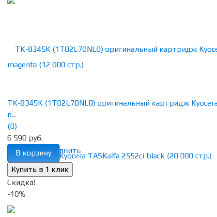
TK-8345K (1T02L70NL0) оригинальный картридж Kyocera
п...
(0)
6 590 руб.
избранное
сравнить
В корзину
Скидка!
-10%