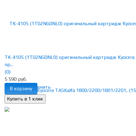
TK-4105 (1T02NG0NL0) оригинальный картридж Kyocera
пр...
(0)
5 590 руб.
избранное
сравнить
В корзину