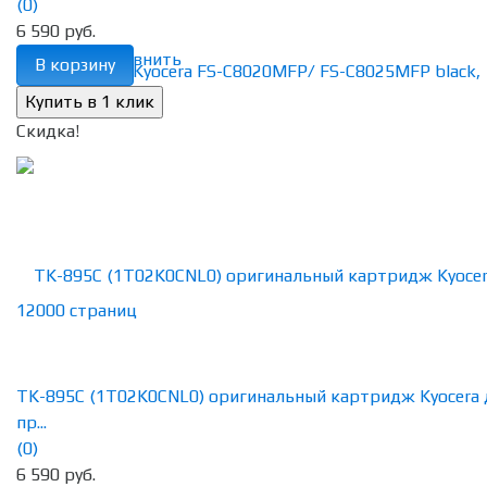
(0)
6 590 руб.
избранное
сравнить
В корзину
Скидка!
TK-895C (1T02K0CNL0) оригинальный картридж Kyocera 
пр...
(0)
6 590 руб.