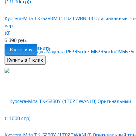
Kyocera-Mita TK-5280M (1T02TWBNL0) Оригинальный то
кар...
(0)
6 390 руб.
избранное
сравнить
В корзину
Kyocera-Mita TK-5280Y (1T02TWANL0) Оригинальный тон