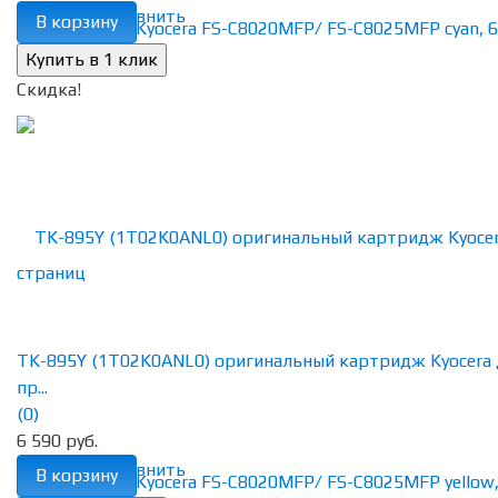
избранное
сравнить
В корзину
Скидка!
TK-895Y (1T02K0ANL0) оригинальный картридж Kyocera 
пр...
(0)
6 590 руб.
избранное
сравнить
В корзину