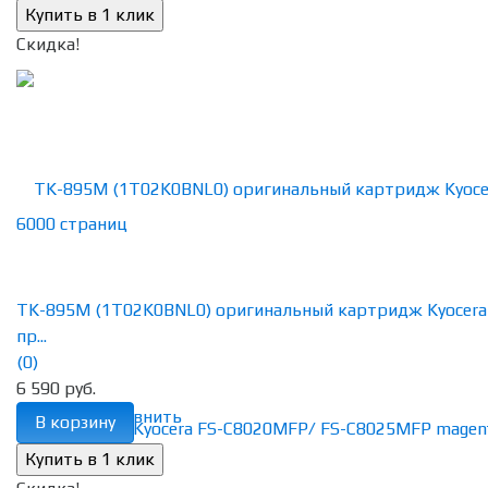
Скидка!
TK-895M (1T02K0BNL0) оригинальный картридж Kyocera
пр...
(0)
6 590 руб.
избранное
сравнить
В корзину