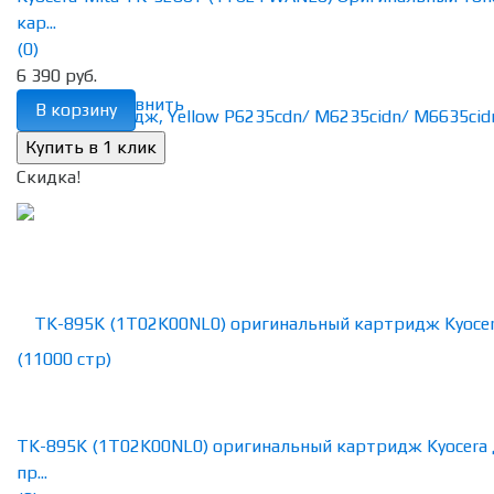
кар...
(0)
6 390 руб.
избранное
сравнить
В корзину
Скидка!
TK-895K (1T02K00NL0) оригинальный картридж Kyocera 
пр...