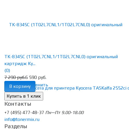
TK-8345C (1T02L7CNL1/1T02L7CNL0) оригинальный
картридж Ky...
(0)
7 290 руб.
6 590 руб.
избранное
сравнить
В корзину
Контакты
+7 (495) 477-48-37
Пн—Пт 9.00-18.00
info@tonermix.ru
Разделы