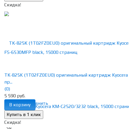
Скидка!
TK-825K (1T02FZ0EU0) оригинальный картридж Kyocera
пр...
(0)
5 590 руб.
избранное
сравнить
В корзину
Скидка!