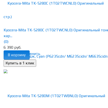
Kyocera-Mita TK-5280C (1T02TWCNL0) Оригинальный тон
кар...
(0)
6 390 руб.
избранное
сравнить
В корзину