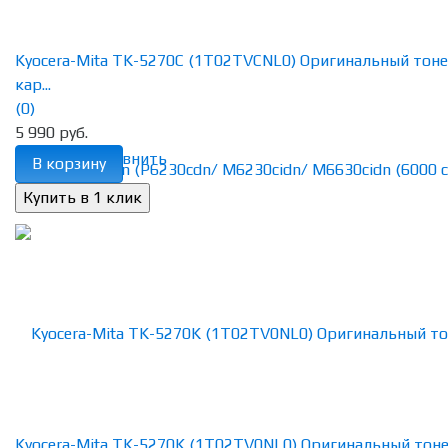
Kyocera-Mita TK-5270C (1T02TVCNL0) Оригинальный тоне
кар...
(0)
5 990 руб.
избранное
сравнить
В корзину
Kyocera-Mita TK-5270K (1T02TV0NL0) Оригинальный тон