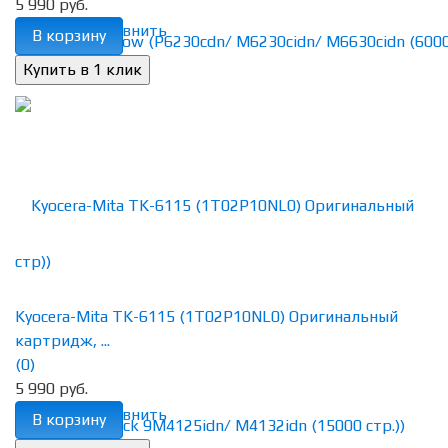
5 990 руб.
избранное
сравнить
В корзину
Kyocera-Mita TK-6115 (1T02P10NL0) Оригинальный
картридж, ...
(0)
5 990 руб.
избранное
сравнить
В корзину