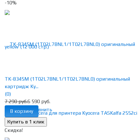
-10%
TK-8345M (1T02L7BNL1/1T02L7BNL0) оригинальный
картридж Ky...
(0)
7 290 руб.
6 590 руб.
избранное
сравнить
В корзину
Скидка!