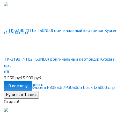
TK-3190 (1T02T60NL0) оригинальный картридж Kyocera 
пр...
(0)
9 550 руб.
5 590 руб.
избранное
сравнить
В корзину
Скидка!