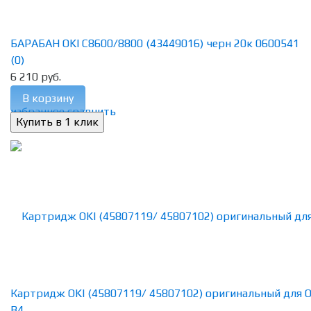
БАРАБАН OKI C8600/8800 (43449016) черн 20к 0600541
(0)
6 210 руб.
В корзину
избранное
сравнить
Картридж OKI (45807119/ 45807102) оригинальный для O
B4...