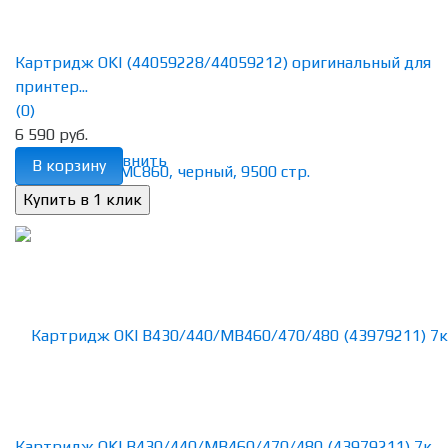
Картридж OKI (44059228/44059212) оригинальный для
принтер...
(0)
6 590 руб.
избранное
сравнить
В корзину
Картридж OKI B430/440/MB460/470/480 (43979211) 7к