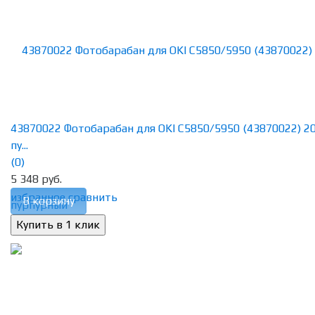
43870022 Фотобарабан для OKI C5850/5950 (43870022) 2
пу...
(0)
5 348 руб.
избранное
сравнить
В корзину