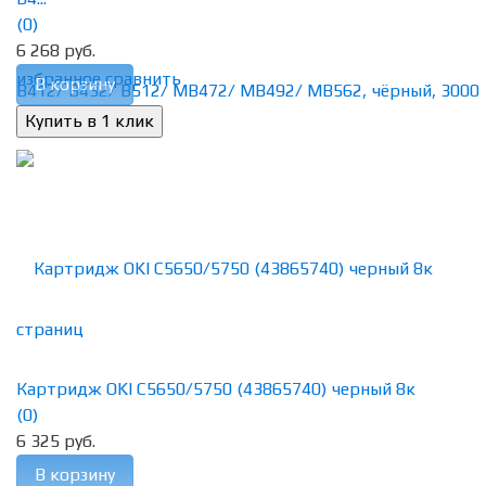
(0)
6 268 руб.
избранное
сравнить
В корзину
Картридж OKI C5650/5750 (43865740) черный 8к
(0)
6 325 руб.
В корзину