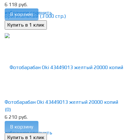
6 118 руб.
избранное
сравнить
В корзину
Фотобарабан Oki 43449013 желтый 20000 копий
(0)
6 210 руб.
В корзину
избранное
сравнить