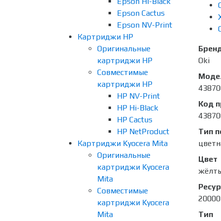
Epson Hi-Black
Epson Cactus
Epson NV-Print
Картриджи HP
Оригинальные
Брен
картриджи HP
Oki
Совместимые
Моде
картриджи HP
43870
HP NV-Print
Код 
HP Hi-Black
43870
HP Cactus
HP NetProduct
Тип п
Картриджи Kyocera Mita
цветн
Оригинальные
Цвет
картриджи Kyocera
жёлт
Mita
Ресур
Совместимые
20000
картриджи Kyocera
Mita
Тип