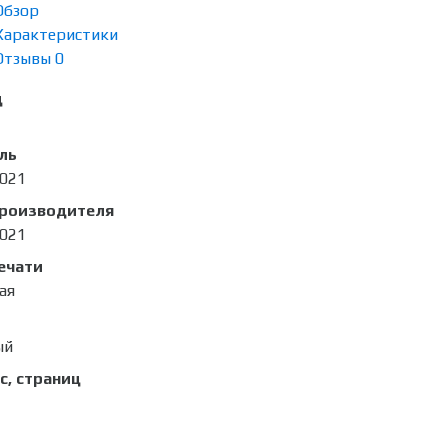
Обзор
Характеристики
Отзывы
0
д
ль
021
производителя
021
ечати
ая
ый
с, страниц