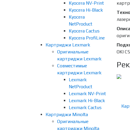
Kyocera NV-Print
карт
Kyocera Hi-Black
Техно
Kyocera
лазер
NetProduct
Опис
Kyocera Cactus
ориги
Kyocera ProfiLine
Картриджи Lexmark
Подх
Оригинальные
OKI C
картриджи Lexmark
Рек
Совместимые
картриджи Lexmark
Lexmark
NetProduct
Lexmark NV-Print
Lexmark Hi-Black
Lexmark Cactus
Картриджи Minolta
Оригинальные
картриджи Minolta