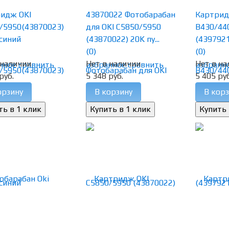
идж OKI
43870022 Фотобарабан
Картрид
/5950(43870023)
для OKI C5850/5950
B430/44
синий
(43870022) 20K пу...
(4397921
(0)
(0)
 наличии
Нет в наличии
Нет в на
нное
сравнить
избранное
сравнить
избранн
руб.
5 348 руб.
5 405 руб
орзину
В корзину
В корз