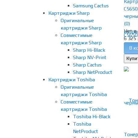
Картр
Samsung Cactus
C5650
Картриджи Sharp
черны
Оригинальные
(0)
картриджи Sharp
Нет в
избра
Совместимые
6 325 
картриджи Sharp
В к
Sharp Hi-Black
Sharp NV-Print
Sharp Cactus
Sharp NetProduct
Картриджи Toshiba
Оригинальные
картриджи Toshiba
Совместимые
картриджи Toshiba
Toshiba Hi-Black
Toshiba
NetProduct
Тонер