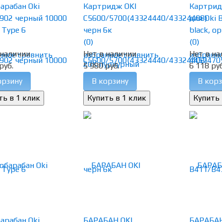
арабан Oki
Картридж OKI
Картрид
902 черный 10000
C5600/5700(43324440/43324408)
для Oki 
 Type 6
черн 6к
black, ор
(0)
(0)
 наличии
Нет в наличии
Нет в на
нное
сравнить
избранное
сравнить
избранн
руб.
5 980 руб.
6 118 руб
орзину
В корзину
В корз
арабан Oki
БАРАБАН OKI
БАРАБАН