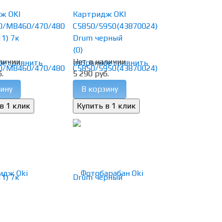
ж OKI
Картридж OKI
0/MB460/470/480
C5850/5950(43870024)
1) 7к
Drum черный
(0)
личии
Нет в наличии
ое
сравнить
избранное
сравнить
.
5 290 руб.
ину
В корзину