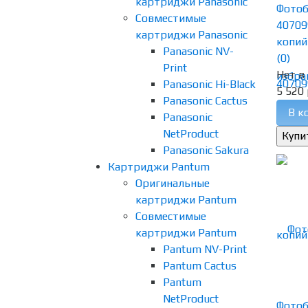
картриджи Panasonic
Фотоб
Совместимые
40709
картриджи Panasonic
копий
Panasonic NV-
(0)
Print
Нет в
избра
Panasonic Hi-Black
5 520 
Panasonic Cactus
В к
Panasonic
NetProduct
Panasonic Sakura
Картриджи Pantum
Оригинальные
картриджи Pantum
Совместимые
картриджи Pantum
Pantum NV-Print
Pantum Cactus
Pantum
NetProduct
Фотоб