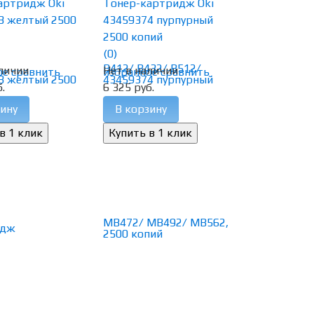
артридж Oki
Тонер-картридж Oki
3 желтый 2500
43459374 пурпурный
2500 копий
(0)
личии
Нет в наличии
ое
сравнить
избранное
сравнить
.
6 325 руб.
ину
В корзину