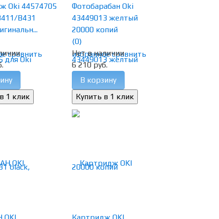
ж Oki 44574705
Фотобарабан Oki
B411/B431
43449013 желтый
игинальн...
20000 копий
(0)
личии
Нет в наличии
ое
сравнить
избранное
сравнить
.
6 210 руб.
ину
В корзину
 OKI
Картридж OKI