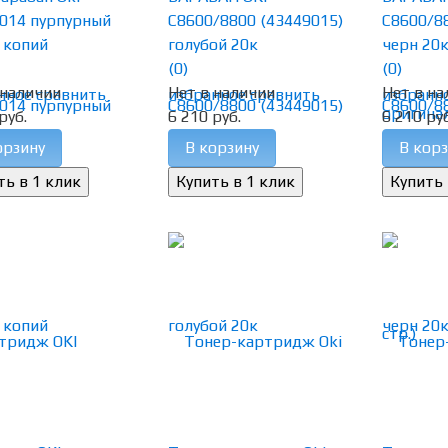
014 пурпурный
C8600/8800 (43449015)
C8600/8
 копий
голубой 20к
черн 20
(0)
(0)
 наличии
Нет в наличии
Нет в на
нное
сравнить
избранное
сравнить
избранн
руб.
6 210 руб.
6 210 руб
орзину
В корзину
В корз