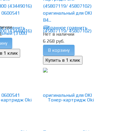
800 (43449016)
(45807119/ 45807102)
к 0600541
оригинальный для OKI
B4...
личии
(0)
ое
сравнить
избранное
сравнить
.
Нет в наличии
6 268 руб.
ину
В корзину