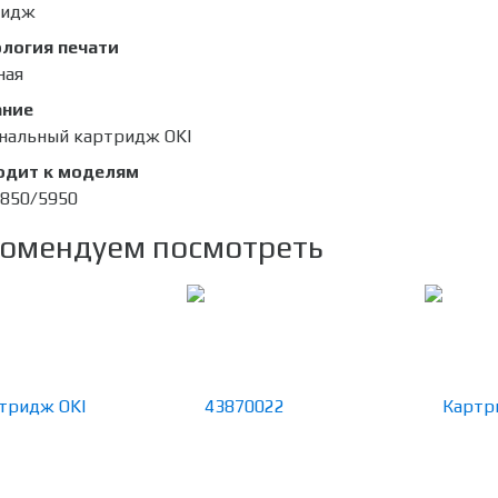
ридж
логия печати
ная
ание
нальный картридж OKI
одит к моделям
5850/5950
омендуем посмотреть