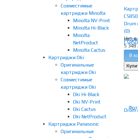
Совместимые
Картр
картриджи Minolta
C5850
Minolta NV-Print
Drum 
Minolta Hi-Black
(0)
Minolta
Нет в
избра
NetProduct
5 348 
Minolta Cactus
В к
Картриджи Oki
Оригинальные
картриджи Oki
Совместимые
картриджи Oki
Oki Hi-Black
Oki NV-Print
Oki Cactus
Oki NetProduct
Картриджи Panasonic
Оригинальные