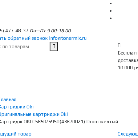
95) 477-48-37
Пн—Пт 9.00-18.00
ать обратный звонок
info@tonermix.ru
Бесплат
доставка
10 000 р
Главная
Картриджи Oki
Оригинальные картриджи Oki
Картридж OKI C5850/5950(43870021) Drum желтый
ыдущий товар
Следующ