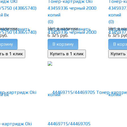
идж OKI
Тонер-картридж Oki
Тонер-к
/5750 (43865740)
43459336 черный 2000
4345937
й 8к
копий
копий
(0)
(0)
 наличии
Нет в наличии
Нет в на
нное
сравнить
избранное
сравнить
избранн
руб.
6 325 руб.
6 325 руб
орзину
В корзину
В корз
-картридж Oki
44469715/44469705