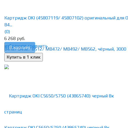
Картридж OKI (45807119/ 45807102) оригинальный для O
B4...
(0)
6 268 руб.
избранное
сравнить
В корзину
Картридж OKI C5650/5750 (43865740) черный 8к