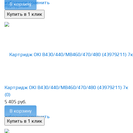
избранное
сравнить
В корзину
Картридж OKI B430/440/MB460/470/480 (43979211) 7к
(0)
5 405 руб.
В корзину
избранное
сравнить