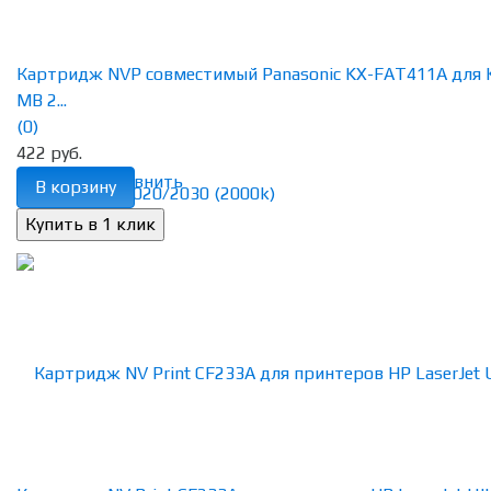
Картридж NVP совместимый Panasonic KX-FAT411А для 
MB 2...
(0)
422 руб.
избранное
сравнить
В корзину