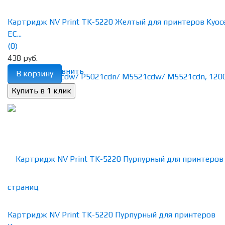
Картридж NV Print TK-5220 Желтый для принтеров Kyoc
EC...
(0)
438 руб.
избранное
сравнить
В корзину
Картридж NV Print TK-5220 Пурпурный для принтеров