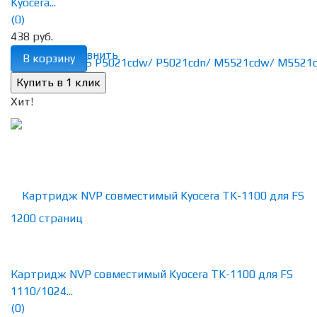
Kyocera...
(0)
438 руб.
избранное
сравнить
В корзину
Хит!
Картридж NVP совместимый Kyocera TK-1100 для FS
1110/1024...
(0)