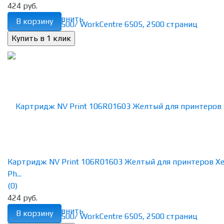
424 руб.
избранное
сравнить
В корзину
Картридж NV Print 106R01603 Желтый для принтеров Xe
Ph...
(0)
424 руб.
избранное
сравнить
В корзину