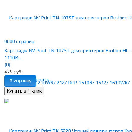
Картридж NV Print TN-1075T для принтеров Brother HL-
1110R...
(0)
475 руб.
избранное
сравнить
В корзину