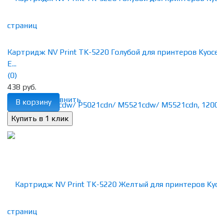
Картридж NV Print TK-5220 Голубой для принтеров Kyoc
E...
(0)
438 руб.
избранное
сравнить
В корзину