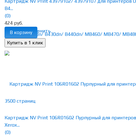
Картридж NV Print 43979102/ 43979107 для принтеров O
B4...
(0)
424 руб.
избранное
сравнить
В корзину
Картридж NV Print 106R01602 Пурпурный для принтеро
Xerox...
(0)