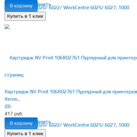
избранное
сравнить
В корзину
Картридж NV Print 106R02761 Пурпурный для принтеро
Xerox...
(0)
417 руб.
избранное
сравнить
В корзину