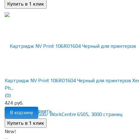
Картридж NV Print 106R01604 Черный для принтеров Xe
Ph...
(0)
424 руб.
избранное
сравнить
В корзину
New!