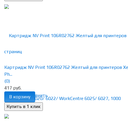
Картридж NV Print 106R02762 Желтый для принтеров Xe
Ph...
(0)
417 руб.
избранное
сравнить
В корзину