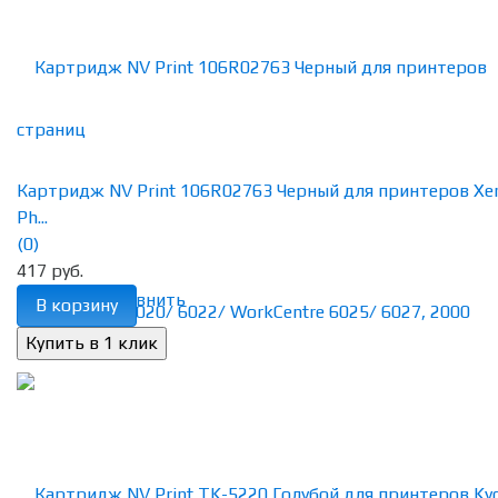
Картридж NV Print 106R02763 Черный для принтеров Xe
Ph...
(0)
417 руб.
избранное
сравнить
В корзину