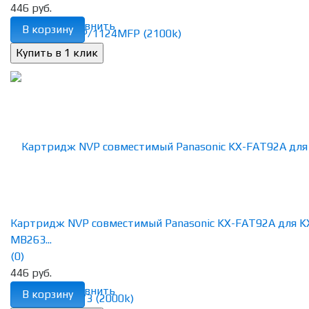
446 руб.
избранное
сравнить
В корзину
Картридж NVP совместимый Panasonic KX-FAT92A для K
MB263...
(0)
446 руб.
избранное
сравнить
В корзину