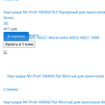
Картридж NV Print 106R02761 Пурпурный для принтеро
Xerox...
(0)
417 руб.
избранное
сравнить
В корзину
Картридж NV Print 106R02762 Желтый для принтеров Xe