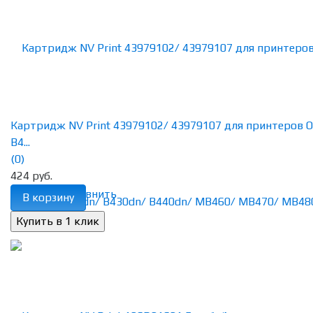
Картридж NV Print 43979102/ 43979107 для принтеров O
B4...
(0)
424 руб.
избранное
сравнить
В корзину