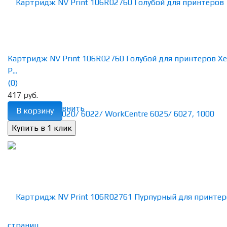
Картридж NV Print 106R02760 Голубой для принтеров Xe
P...
(0)
417 руб.
избранное
сравнить
В корзину