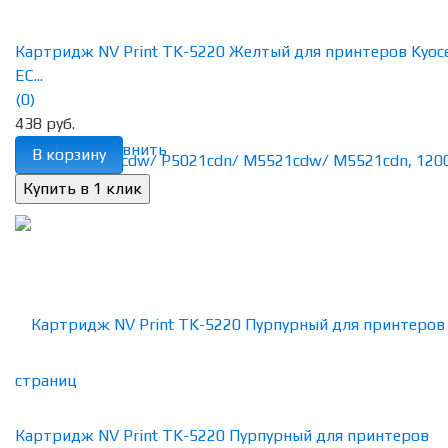
Картридж NV Print TK-5220 Желтый для принтеров Kyoc
EC...
(0)
438 руб.
избранное
сравнить
В корзину
Картридж NV Print TK-5220 Пурпурный для принтеров