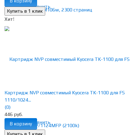
В корзину
избранное
сравнить
Хит!
Картридж NVP совместимый Kyocera TK-1100 для FS
1110/1024...
(0)
446 руб.
избранное
сравнить
В корзину