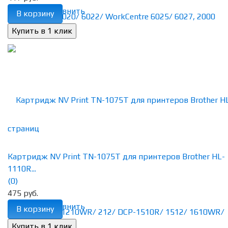
избранное
сравнить
В корзину
Картридж NV Print TN-1075T для принтеров Brother HL-
1110R...
(0)
475 руб.
избранное
сравнить
В корзину