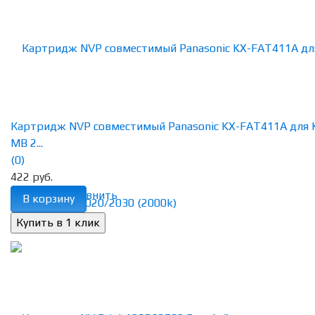
Картридж NVP совместимый Panasonic KX-FAT411А для 
MB 2...
(0)
422 руб.
избранное
сравнить
В корзину