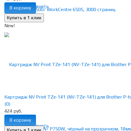
избранное
сравнить
В корзину
New!
Картридж NV Print TZe-141 (NV-TZe-141) для Brother P-tou
(0)
424 руб.
В корзину
избранное
сравнить