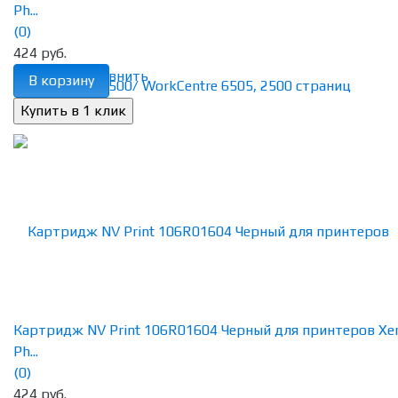
Ph...
(0)
424 руб.
избранное
сравнить
В корзину
Картридж NV Print 106R01604 Черный для принтеров Xe
Ph...
(0)
424 руб.