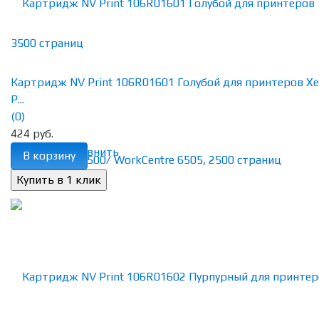
Картридж NV Print 106R01601 Голубой для принтеров Xe
P...
(0)
424 руб.
избранное
сравнить
В корзину