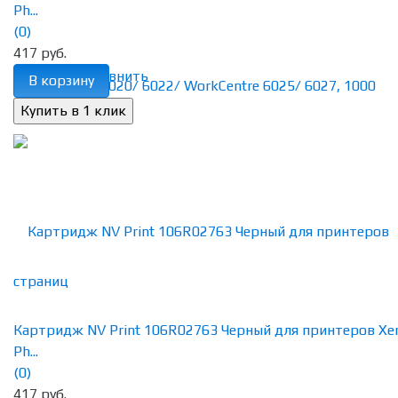
Ph...
(0)
417 руб.
избранное
сравнить
В корзину
Картридж NV Print 106R02763 Черный для принтеров Xe
Ph...
(0)
417 руб.