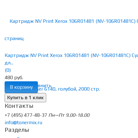
Картридж NV Print Xerox 106R01481 (NV-106R01481C) Cy
дл...
(0)
480 руб.
избранное
сравнить
В корзину
Контакты
+7 (495) 477-48-37
Пн—Пт 9.00-18.00
info@tonermix.ru
Разделы