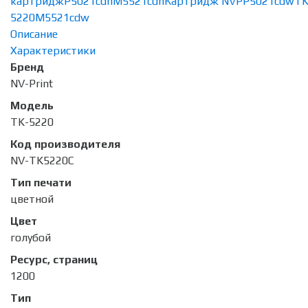
картридж
P5021cdn
M5521cdn
Картридж NVP
P5021cdw
TK
5220
M5521cdw
Описание
Характеристики
Бренд
NV-Print
Модель
TK-5220
Код производителя
NV-TK5220C
Тип печати
цветной
Цвет
голубой
Ресурс, страниц
1200
Тип