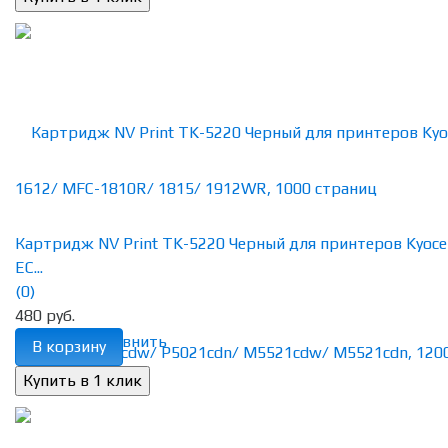
Картридж NV Print TK-5220 Черный для принтеров Kyoce
EC...
(0)
480 руб.
избранное
сравнить
В корзину