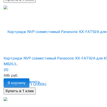
Картридж NVP совместимый Panasonic KX-FAT92A для K
MB263...
(0)
446 руб.
избранное
сравнить
В корзину