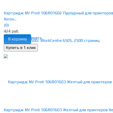
Картридж NV Print 106R01602 Пурпурный для принтеро
Xerox...
(0)
424 руб.
избранное
сравнить
В корзину
Картридж NV Print 106R01603 Желтый для принтеров Xe