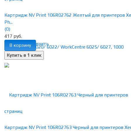
Картридж NV Print 106R02762 Желтый для принтеров Xe
Ph...
(0)
417 руб.
избранное
сравнить
В корзину
Картридж NV Print 106R02763 Черный для принтеров Xe