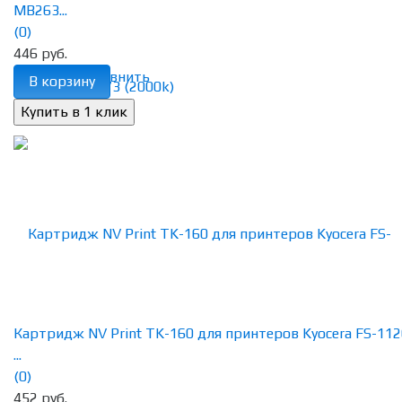
MB263...
(0)
446 руб.
избранное
сравнить
В корзину
Картридж NV Print TK-160 для принтеров Kyocera FS-11
...
(0)
452 руб.