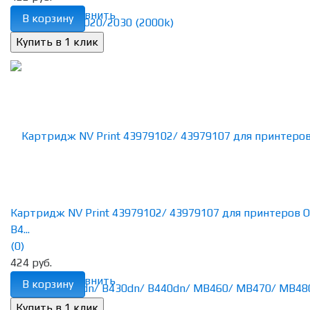
избранное
сравнить
В корзину
Картридж NV Print 43979102/ 43979107 для принтеров O
B4...
(0)
424 руб.
избранное
сравнить
В корзину