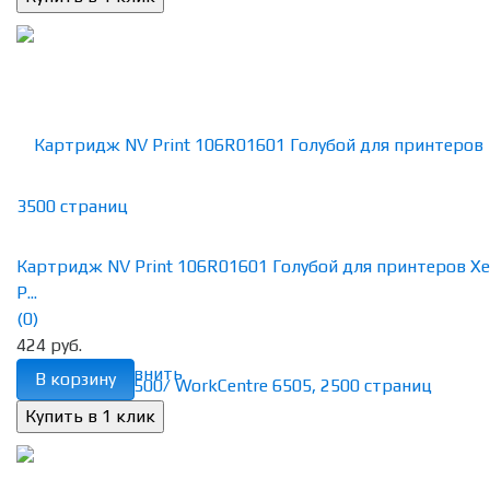
Картридж NV Print 106R01601 Голубой для принтеров Xe
P...
(0)
424 руб.
избранное
сравнить
В корзину