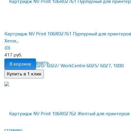
Картридж NV Print 106R02761 Пурпурный для принтеро
Xerox...
(0)
417 руб.
избранное
сравнить
В корзину