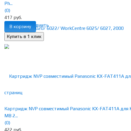
Ph...
(0)
417 руб.
избранное
сравнить
В корзину
Картридж NVP совместимый Panasonic KX-FAT411А для 
MB 2...
(0)
422 руб.