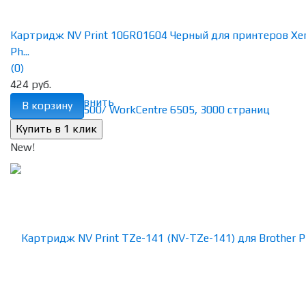
Картридж NV Print 106R01604 Черный для принтеров Xe
Ph...
(0)
424 руб.
избранное
сравнить
В корзину
New!