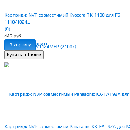
Картридж NVP совместимый Kyocera TK-1100 для FS
1110/1024...
(0)
446 руб.
избранное
сравнить
В корзину
Картридж NVP совместимый Panasonic KX-FAT92A для K