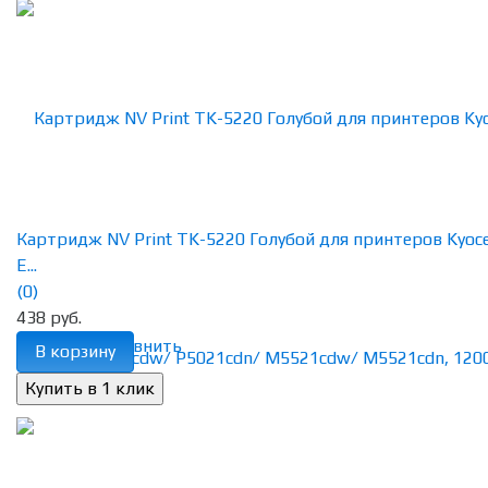
Картридж NV Print TK-5220 Голубой для принтеров Kyoc
E...
(0)
438 руб.
избранное
сравнить
В корзину