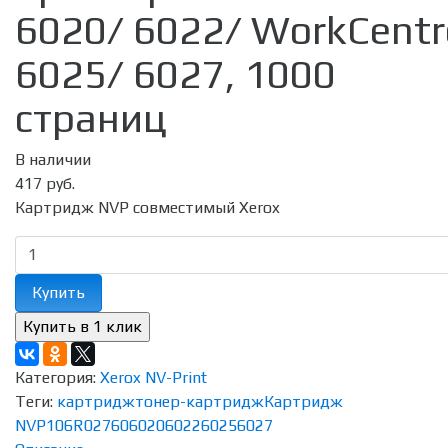
6020/ 6022/ WorkCentr
6025/ 6027, 1000
страниц
В наличии
417 руб.
Картридж NVP совместимый Xerox
Купить
Категория:
Xerox NV-Print
Теги:
картридж
тонер-картридж
Картридж
NVP
106R02760
6020
6022
6025
6027