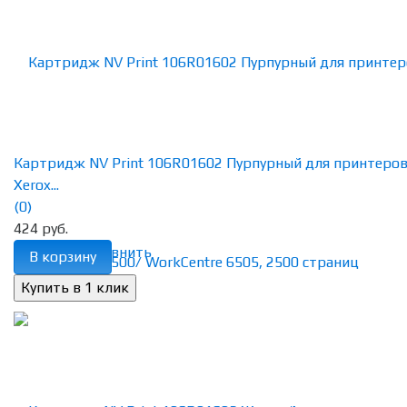
Картридж NV Print 106R01602 Пурпурный для принтеро
Xerox...
(0)
424 руб.
избранное
сравнить
В корзину