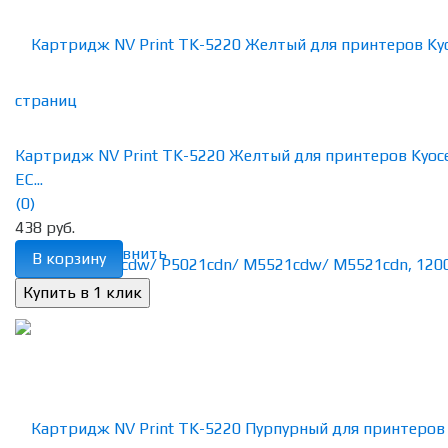
Картридж NV Print TK-5220 Желтый для принтеров Kyoc
EC...
(0)
438 руб.
избранное
сравнить
В корзину