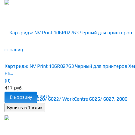
Картридж NV Print 106R02763 Черный для принтеров Xe
Ph...
(0)
417 руб.
избранное
сравнить
В корзину