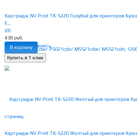
Картридж NV Print TK-5220 Голубой для принтеров Kyoc
E...
(0)
438 руб.
избранное
сравнить
В корзину
Картридж NV Print TK-5220 Желтый для принтеров Kyoc