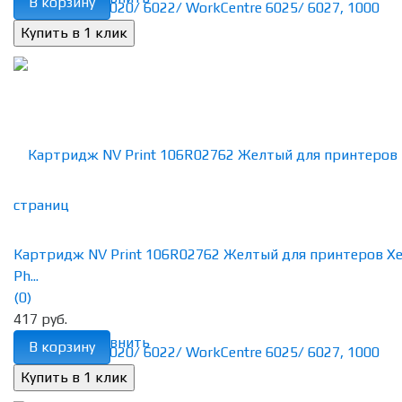
В корзину
Картридж NV Print 106R02762 Желтый для принтеров Xe
Ph...
(0)
417 руб.
избранное
сравнить
В корзину