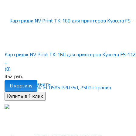
Картридж NV Print TK-160 для принтеров Kyocera FS-11
...
(0)
452 руб.
избранное
сравнить
В корзину