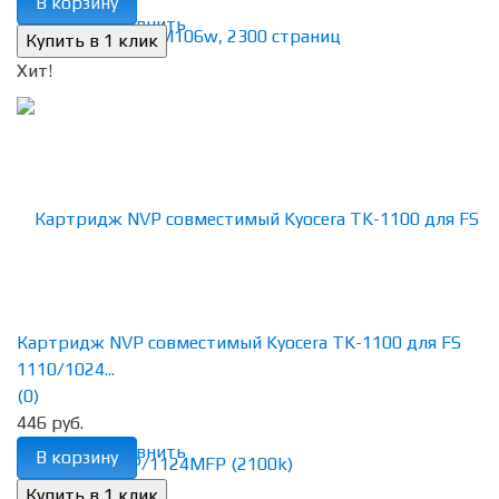
В корзину
избранное
сравнить
Хит!
Картридж NVP совместимый Kyocera TK-1100 для FS
1110/1024...
(0)
446 руб.
избранное
сравнить
В корзину