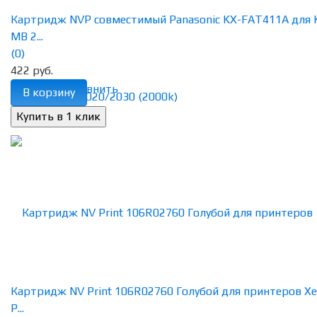
Картридж NVP совместимый Panasonic KX-FAT411А для 
MB 2...
(0)
422 руб.
избранное
сравнить
В корзину
Картридж NV Print 106R02760 Голубой для принтеров Xe
P...