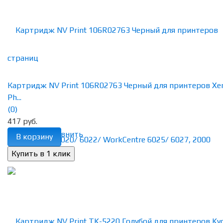
Картридж NV Print 106R02763 Черный для принтеров Xe
Ph...
(0)
417 руб.
избранное
сравнить
В корзину