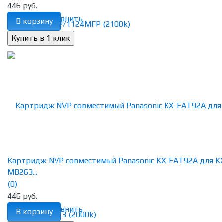
446 руб.
избранное
сравнить
В корзину
Картридж NVP совместимый Panasonic KX-FAT92A для K
MB263...
(0)
446 руб.
избранное
сравнить
В корзину