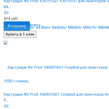
Картридж NV Print 43979102/ 43979107 для принтеров O
B4...
(0)
424 руб.
избранное
сравнить
В корзину
Картридж NV Print 106R01601 Голубой для принтеров Xe
P...
(0)