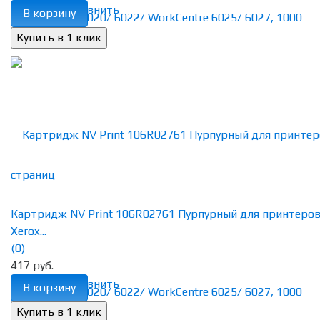
избранное
сравнить
В корзину
Картридж NV Print 106R02761 Пурпурный для принтеро
Xerox...
(0)
417 руб.
избранное
сравнить
В корзину