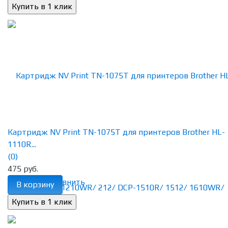
Картридж NV Print TN-1075T для принтеров Brother HL-
1110R...
(0)
475 руб.
избранное
сравнить
В корзину