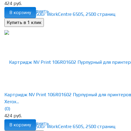
424 руб.
избранное
сравнить
В корзину
Картридж NV Print 106R01602 Пурпурный для принтеро
Xerox...
(0)
424 руб.
избранное
сравнить
В корзину