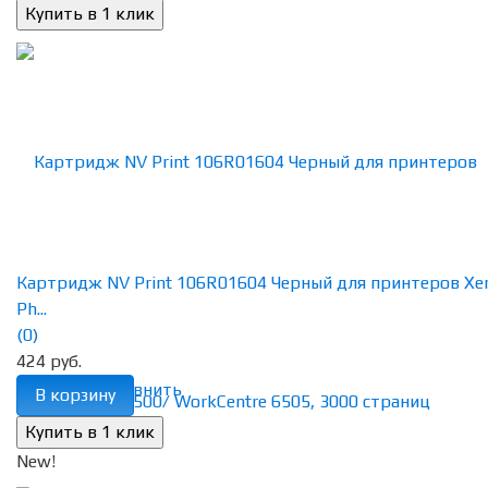
Картридж NV Print 106R01604 Черный для принтеров Xe
Ph...
(0)
424 руб.
избранное
сравнить
В корзину
New!