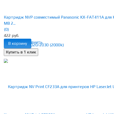
Картридж NVP совместимый Panasonic KX-FAT411А для 
MB 2...
(0)
422 руб.
избранное
сравнить
В корзину