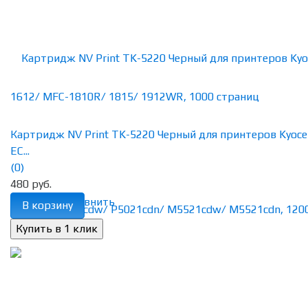
Картридж NV Print TK-5220 Черный для принтеров Kyoce
EC...
(0)
480 руб.
избранное
сравнить
В корзину