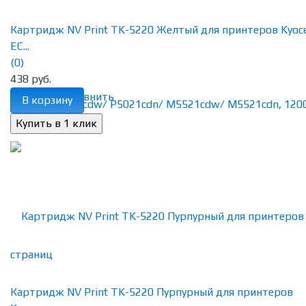
Картридж NV Print TK-5220 Желтый для принтеров Kyoc
EC...
(0)
438 руб.
избранное
сравнить
В корзину
Картридж NV Print TK-5220 Пурпурный для принтеров