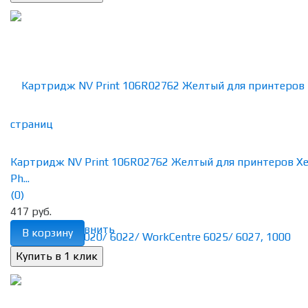
Картридж NV Print 106R02762 Желтый для принтеров Xe
Ph...
(0)
417 руб.
избранное
сравнить
В корзину