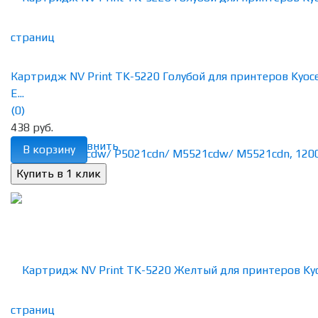
Картридж NV Print TK-5220 Голубой для принтеров Kyoc
E...
(0)
438 руб.
избранное
сравнить
В корзину