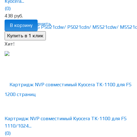
Kyocera...
(0)
438 руб.
избранное
сравнить
В корзину
Хит!
Картридж NVP совместимый Kyocera TK-1100 для FS
1110/1024...
(0)