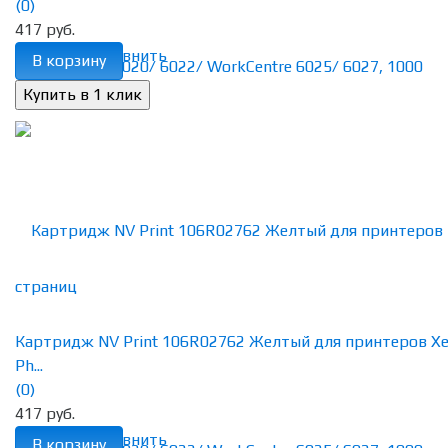
(0)
417 руб.
избранное
сравнить
В корзину
Картридж NV Print 106R02762 Желтый для принтеров Xe
Ph...
(0)
417 руб.
избранное
сравнить
В корзину