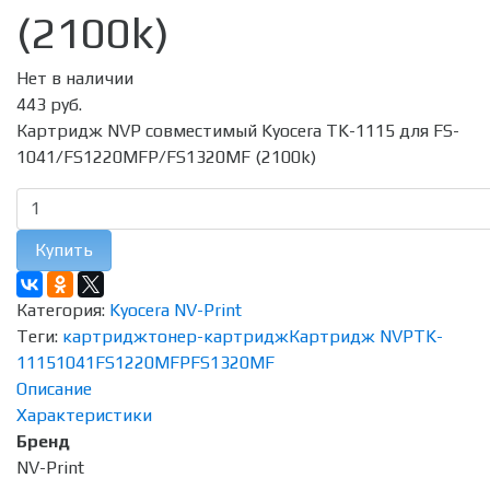
(2100k)
Нет в наличии
443 руб.
Картридж NVP совместимый Kyocera TK-1115 для FS-
1041/FS1220MFP/FS1320MF (2100k)
Купить
Категория:
Kyocera NV-Print
Теги:
картридж
тонер-картридж
Картридж NVP
TK-
1115
1041
FS1220MFP
FS1320MF
Описание
Характеристики
Бренд
NV-Print