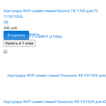
Картридж NVP совместимый Kyocera TK-1100 для FS
1110/1024...
(0)
446 руб.
избранное
сравнить
В корзину
Картридж NVP совместимый Panasonic KX-FAT92A для K