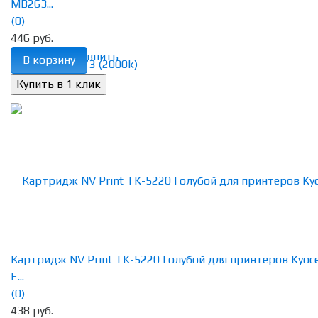
MB263...
(0)
446 руб.
избранное
сравнить
В корзину
Картридж NV Print TK-5220 Голубой для принтеров Kyoc
E...
(0)
438 руб.