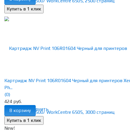
Картридж NV Print 106R01604 Черный для принтеров Xe
Ph...
(0)
424 руб.
избранное
сравнить
В корзину
New!