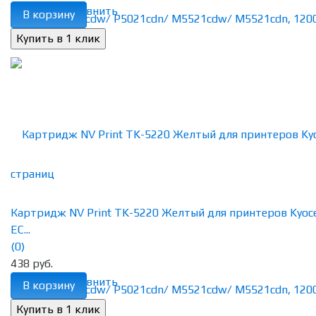
избранное
сравнить
В корзину
Картридж NV Print TK-5220 Желтый для принтеров Kyoc
EC...
(0)
438 руб.
избранное
сравнить
В корзину