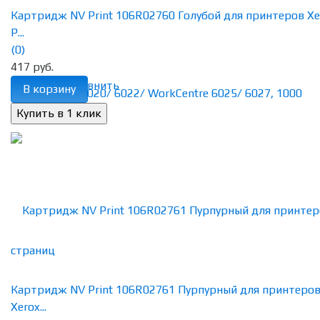
Картридж NV Print 106R02760 Голубой для принтеров Xe
P...
(0)
417 руб.
избранное
сравнить
В корзину
Картридж NV Print 106R02761 Пурпурный для принтеро
Xerox...