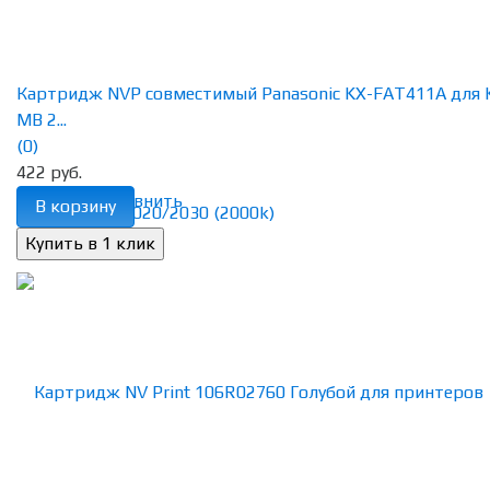
Картридж NVP совместимый Panasonic KX-FAT411А для 
MB 2...
(0)
422 руб.
избранное
сравнить
В корзину