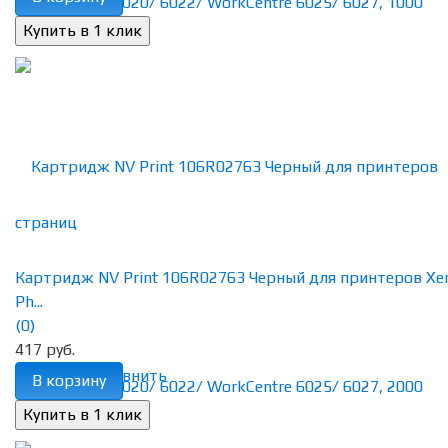
Картридж NV Print 106R02763 Черный для принтеров Xe
Ph...
(0)
417 руб.
избранное
сравнить
В корзину