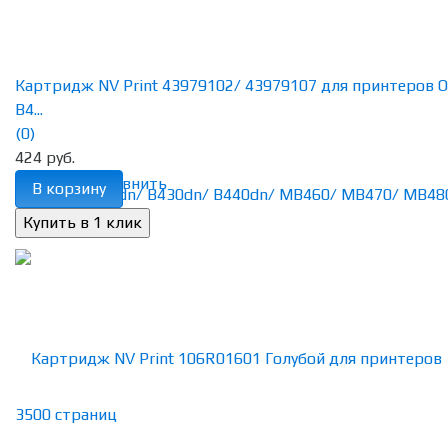
Картридж NV Print 43979102/ 43979107 для принтеров O
B4...
(0)
424 руб.
избранное
сравнить
В корзину