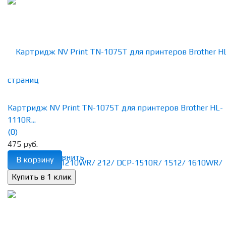
Картридж NV Print TN-1075T для принтеров Brother HL-
1110R...
(0)
475 руб.
избранное
сравнить
В корзину