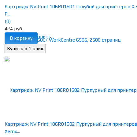
Картридж NV Print 106R01601 Голубой для принтеров Xe
P...
(0)
424 руб.
избранное
сравнить
В корзину
Картридж NV Print 106R01602 Пурпурный для принтеро
Xerox...