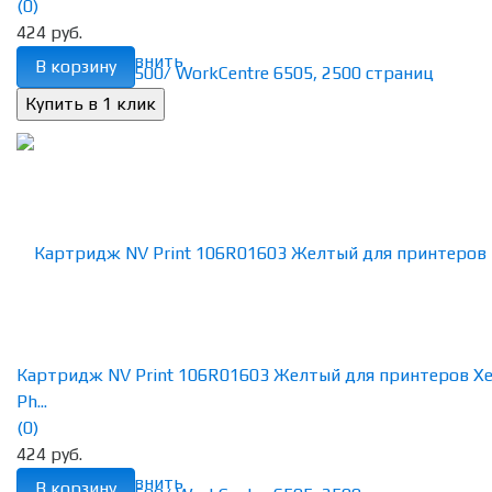
(0)
424 руб.
избранное
сравнить
В корзину
Картридж NV Print 106R01603 Желтый для принтеров Xe
Ph...
(0)
424 руб.
избранное
сравнить
В корзину